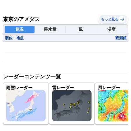
東京のアメダス
もっと見る
気温
降水量
風
湿度
順位
地点
観測値
レーダーコンテンツ一覧
雨雪レーダー
雷レーダー
風レーダー