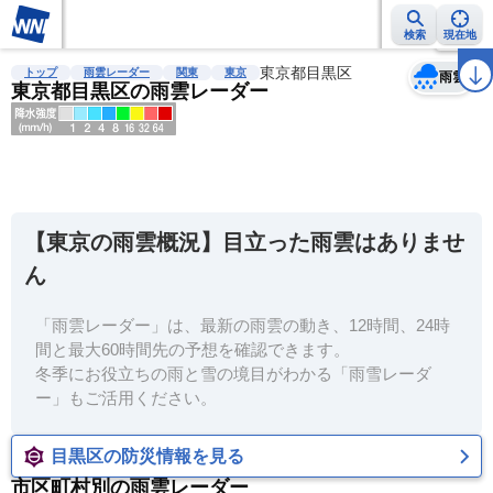
検索
現在地
天気
台風
雨雲レーダー
台風情報
地震情報
東京都目黒区
警報・注意報
2週間天気
ラ
トップ
雨雲レーダー
関東
東京
雨雲
東京都目黒区の雨雲レーダー
明
る
い
【東京の雨雲概況】目立った雨雲はありませ
暗
ん
い
「雨雲レーダー」は、最新の雨雲の動き、12時間、24時
薄
間と最大60時間先の予想を確認できます。
い
冬季にお役立ちの雨と雪の境目がわかる「雨雪レーダ
濃
ー」もご活用ください。
い
目黒区の防災情報を見る
市区町村別の雨雲レーダー