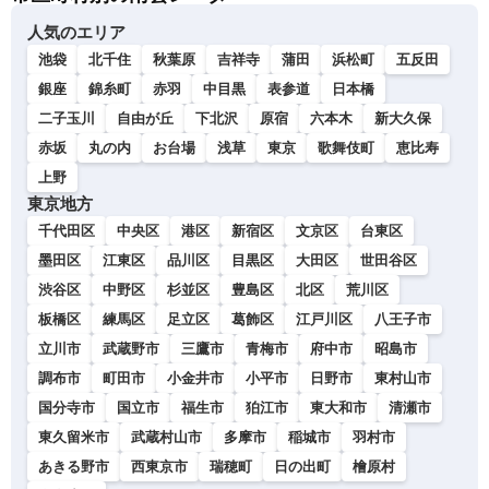
人気のエリア
池袋
北千住
秋葉原
吉祥寺
蒲田
浜松町
五反田
銀座
錦糸町
赤羽
中目黒
表参道
日本橋
二子玉川
自由が丘
下北沢
原宿
六本木
新大久保
赤坂
丸の内
お台場
浅草
東京
歌舞伎町
恵比寿
上野
東京地方
千代田区
中央区
港区
新宿区
文京区
台東区
墨田区
江東区
品川区
目黒区
大田区
世田谷区
渋谷区
中野区
杉並区
豊島区
北区
荒川区
板橋区
練馬区
足立区
葛飾区
江戸川区
八王子市
立川市
武蔵野市
三鷹市
青梅市
府中市
昭島市
調布市
町田市
小金井市
小平市
日野市
東村山市
国分寺市
国立市
福生市
狛江市
東大和市
清瀬市
東久留米市
武蔵村山市
多摩市
稲城市
羽村市
あきる野市
西東京市
瑞穂町
日の出町
檜原村