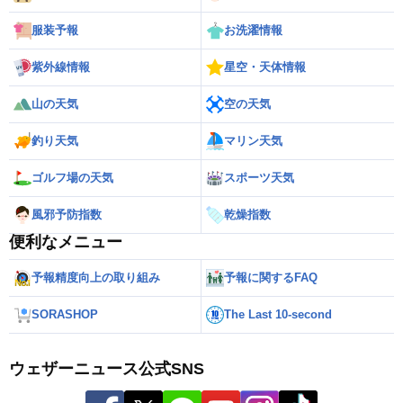
服装予報
お洗濯情報
紫外線情報
星空・天体情報
山の天気
空の天気
釣り天気
マリン天気
ゴルフ場の天気
スポーツ天気
風邪予防指数
乾燥指数
便利なメニュー
予報精度向上の取り組み
予報に関するFAQ
SORASHOP
The Last 10-second
ウェザーニュース公式SNS