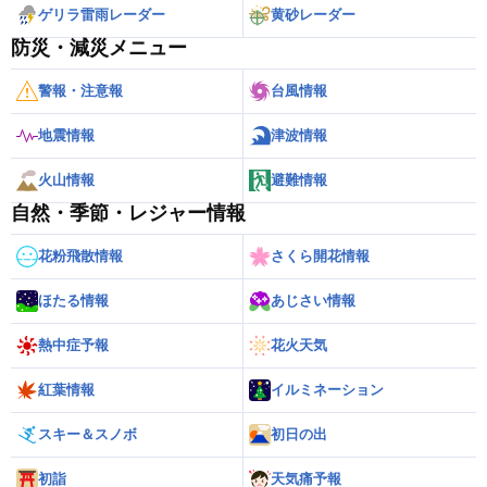
ゲリラ雷雨レーダー
黄砂レーダー
防災・減災メニュー
警報・注意報
台風情報
地震情報
津波情報
火山情報
避難情報
自然・季節・レジャー情報
花粉飛散情報
さくら開花情報
ほたる情報
あじさい情報
熱中症予報
花火天気
紅葉情報
イルミネーション
スキー＆スノボ
初日の出
初詣
天気痛予報