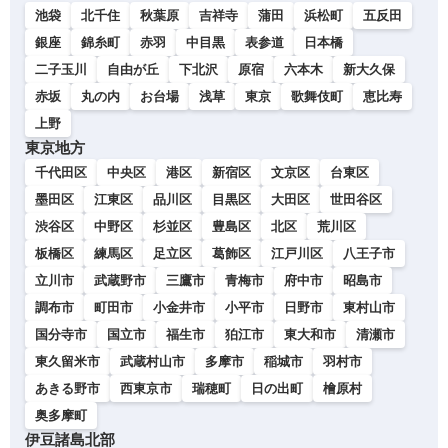
池袋
北千住
秋葉原
吉祥寺
蒲田
浜松町
五反田
銀座
錦糸町
赤羽
中目黒
表参道
日本橋
二子玉川
自由が丘
下北沢
原宿
六本木
新大久保
赤坂
丸の内
お台場
浅草
東京
歌舞伎町
恵比寿
上野
東京地方
千代田区
中央区
港区
新宿区
文京区
台東区
墨田区
江東区
品川区
目黒区
大田区
世田谷区
渋谷区
中野区
杉並区
豊島区
北区
荒川区
板橋区
練馬区
足立区
葛飾区
江戸川区
八王子市
立川市
武蔵野市
三鷹市
青梅市
府中市
昭島市
調布市
町田市
小金井市
小平市
日野市
東村山市
国分寺市
国立市
福生市
狛江市
東大和市
清瀬市
東久留米市
武蔵村山市
多摩市
稲城市
羽村市
あきる野市
西東京市
瑞穂町
日の出町
檜原村
奥多摩町
伊豆諸島北部