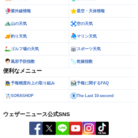
紫外線情報
星空・天体情報
山の天気
空の天気
釣り天気
マリン天気
ゴルフ場の天気
スポーツ天気
風邪予防指数
乾燥指数
便利なメニュー
予報精度向上の取り組み
予報に関するFAQ
SORASHOP
The Last 10-second
ウェザーニュース公式SNS