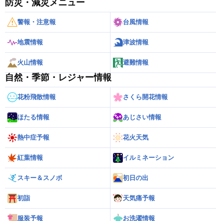
防災・減災メニュー
警報・注意報
台風情報
地震情報
津波情報
火山情報
避難情報
自然・季節・レジャー情報
花粉飛散情報
さくら開花情報
ほたる情報
あじさい情報
熱中症予報
花火天気
紅葉情報
イルミネーション
スキー＆スノボ
初日の出
初詣
天気痛予報
服装予報
お洗濯情報