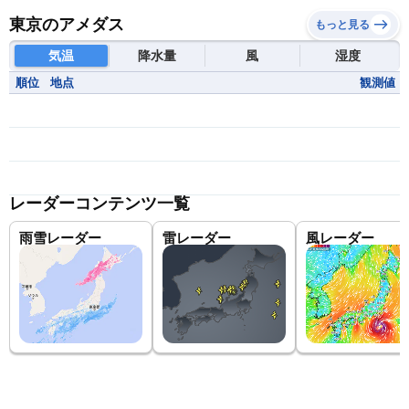
東京のアメダス
もっと見る
気温
降水量
風
湿度
順位
地点
観測値
レーダーコンテンツ一覧
雨雪レーダー
雷レーダー
風レーダー