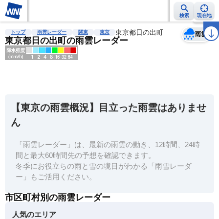
検索
現在地
天気
台風
雨雲レーダー
台風情報
地震情報
東京都日の出町
警報・注意報
2週間天気
ラ
トップ
雨雲レーダー
関東
東京
雨雲
東京都日の出町の雨雲レーダー
明
る
い
【東京の雨雲概況】目立った雨雲はありませ
暗
ん
い
「雨雲レーダー」は、最新の雨雲の動き、12時間、24時
薄
間と最大60時間先の予想を確認できます。
い
冬季にお役立ちの雨と雪の境目がわかる「雨雪レーダ
濃
ー」もご活用ください。
い
市区町村別の雨雲レーダー
人気のエリア