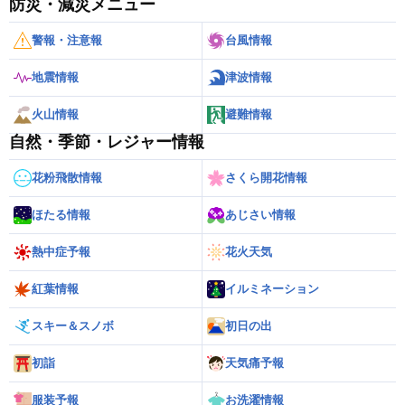
防災・減災メニュー
警報・注意報
台風情報
地震情報
津波情報
火山情報
避難情報
自然・季節・レジャー情報
花粉飛散情報
さくら開花情報
ほたる情報
あじさい情報
熱中症予報
花火天気
紅葉情報
イルミネーション
スキー＆スノボ
初日の出
初詣
天気痛予報
服装予報
お洗濯情報