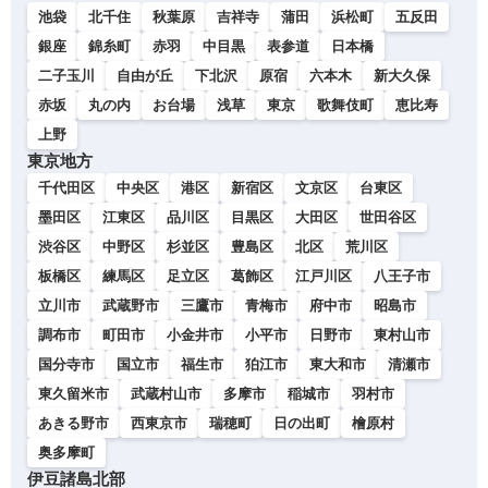
池袋
北千住
秋葉原
吉祥寺
蒲田
浜松町
五反田
銀座
錦糸町
赤羽
中目黒
表参道
日本橋
二子玉川
自由が丘
下北沢
原宿
六本木
新大久保
赤坂
丸の内
お台場
浅草
東京
歌舞伎町
恵比寿
上野
東京地方
千代田区
中央区
港区
新宿区
文京区
台東区
墨田区
江東区
品川区
目黒区
大田区
世田谷区
渋谷区
中野区
杉並区
豊島区
北区
荒川区
板橋区
練馬区
足立区
葛飾区
江戸川区
八王子市
立川市
武蔵野市
三鷹市
青梅市
府中市
昭島市
調布市
町田市
小金井市
小平市
日野市
東村山市
国分寺市
国立市
福生市
狛江市
東大和市
清瀬市
東久留米市
武蔵村山市
多摩市
稲城市
羽村市
あきる野市
西東京市
瑞穂町
日の出町
檜原村
奥多摩町
伊豆諸島北部