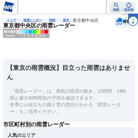
検索
現在地
天気
台風
雨雲レーダー
台風情報
地震情報
東京都中央区
警報・注意報
2週間天気
ラ
トップ
雨雲レーダー
関東
東京
雨雲
東京都中央区の雨雲レーダー
明
る
い
【東京の雨雲概況】目立った雨雲はありませ
暗
ん
い
「雨雲レーダー」は、最新の雨雲の動き、12時間、24時
薄
間と最大60時間先の予想を確認できます。
い
冬季にお役立ちの雨と雪の境目がわかる「雨雪レーダ
濃
ー」もご活用ください。
い
市区町村別の雨雲レーダー
人気のエリア