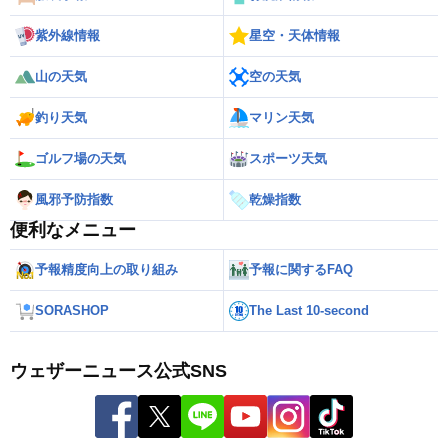
紫外線情報
星空・天体情報
山の天気
空の天気
釣り天気
マリン天気
ゴルフ場の天気
スポーツ天気
風邪予防指数
乾燥指数
便利なメニュー
予報精度向上の取り組み
予報に関するFAQ
SORASHOP
The Last 10-second
ウェザーニュース公式SNS