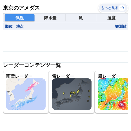
東京のアメダス
もっと見る
気温
降水量
風
湿度
順位
地点
観測値
レーダーコンテンツ一覧
雨雪レーダー
雷レーダー
風レーダー