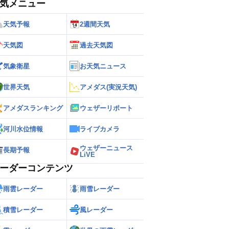
気メニュー
天気予報
2週間天気
天気図
過去天気図
気象衛星
お天気ニュース
世界天気
アメダス(実況天気)
アメダスランキング
ウェザーリポート
河川水位情報
ライブカメラ
ウェザーニュース
長期予報
LiVE
ーダーコンテンツ
雨雲レーダー
雨雪レーダー
積雪レーダー
風レーダー