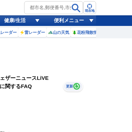
現在地
健康/生活
便利メニュー
風レーダー
雷レーダー
山の天気
花粉飛散情報
世界天気
ェザーニュースLiVE
に関するFAQ
更新