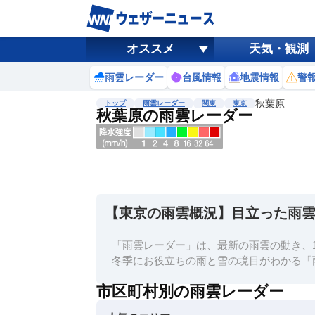
オススメ
天気・観測
雨雲レーダー
台風情報
地震情報
警
秋葉原
トップ
雨雲レーダー
関東
東京
秋葉原の雨雲レーダー
地図選択
背景色調整
明
る
い
【東京の雨雲概況】目立った雨
暗
い
「雨雲レーダー」は、最新の雨雲の動き、1
濃淡調整
冬季にお役立ちの雨と雪の境目がわかる「
薄
市区町村別の雨雲レーダー
い
濃