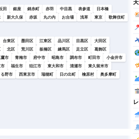
天
反田
銀座
錦糸町
赤羽
中目黒
表参道
日本橋
木
新大久保
赤坂
丸の内
お台場
浅草
東京
歌舞伎町
台東区
墨田区
江東区
品川区
目黒区
大田区
区
北区
荒川区
板橋区
練馬区
足立区
葛飾区
三鷹市
青梅市
府中市
昭島市
調布市
町田市
小金井市
立市
福生市
狛江市
東大和市
清瀬市
東久留米市
きる野市
西東京市
瑞穂町
日の出町
檜原村
奥多摩町
レ