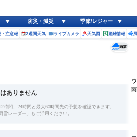
ゲリラ
風
防災・減災
季節/レジャー
黄砂
報・注意報
2週間天気
ライブカメラ
天気図
避難情報
予報士コメント
天気
台風
雨雲
ウ
雨
雲はありません
2時間、24時間と最大60時間先の予想を確認できます。
雨雪レーダー」もご活用ください。