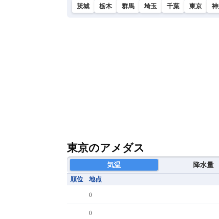
茨城
栃木
群馬
埼玉
千葉
東京
神
東京のアメダス
気温
降水量
順位
地点
(
)
(
)