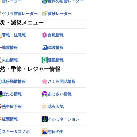
雷レーダー
世界の雨雲レーダー
ゲリラ雷雨レーダー
黄砂レーダー
災・減災メニュー
警報・注意報
台風情報
地震情報
津波情報
火山情報
避難情報
然・季節・レジャー情報
花粉飛散情報
さくら開花情報
ほたる情報
あじさい情報
熱中症予報
花火天気
紅葉情報
イルミネーション
スキー＆スノボ
初日の出