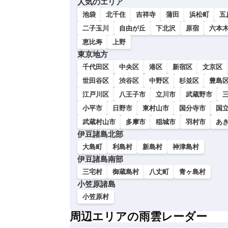
人気のエリア
い
池袋
北千住
吉祥寺
蒲田
浜松町
五
二子玉川
自由が丘
下北沢
原宿
六本
恵比寿
上野
東京地方
千代田区
中央区
港区
新宿区
文京区
世田谷区
渋谷区
中野区
杉並区
豊島
江戸川区
八王子市
立川市
武蔵野市
小平市
日野市
東村山市
国分寺市
国
武蔵村山市
多摩市
稲城市
羽村市
あ
伊豆諸島北部
大島町
利島村
新島村
神津島村
伊豆諸島南部
三宅村
御蔵島村
八丈町
青ヶ島村
小笠原諸島
小笠原村
周辺エリアの雨雲レーダー