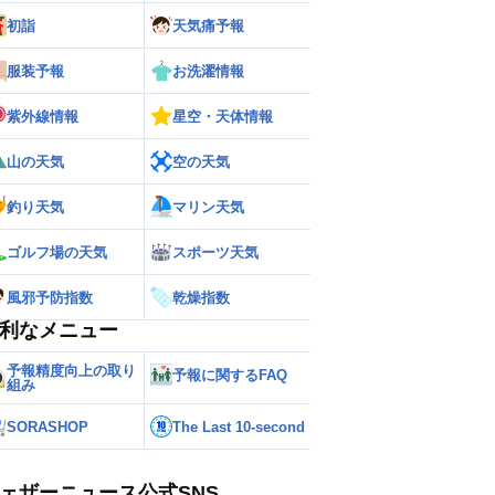
初詣
天気痛予報
服装予報
お洗濯情報
ー
世界の雨雲レーダー
紫外線情報
星空・天体情報
山の天気
空の天気
釣り天気
マリン天気
ゴルフ場の天気
スポーツ天気
風邪予防指数
乾燥指数
利なメニュー
予報精度向上の取り
予報に関するFAQ
組み
SORASHOP
The Last 10-second
ェザーニュース公式SNS