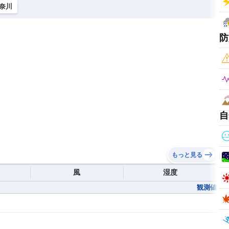
奈川
防
自
もっと見る
風
湿度
観測値