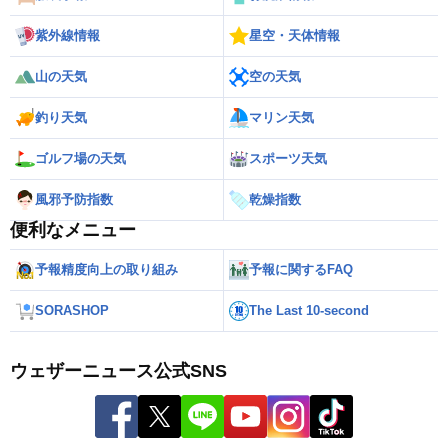
紫外線情報
星空・天体情報
山の天気
空の天気
釣り天気
マリン天気
ゴルフ場の天気
スポーツ天気
風邪予防指数
乾燥指数
便利なメニュー
予報精度向上の取り組み
予報に関するFAQ
SORASHOP
The Last 10-second
ウェザーニュース公式SNS