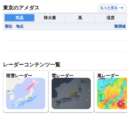
東京のアメダス
もっと見る
気温
降水量
風
湿度
順位
地点
観測値
レーダーコンテンツ一覧
雨雪レーダー
雷レーダー
風レーダー