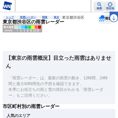
検索
現在地
天気
台風
雨雲レーダー
台風情報
地震情報
東京都渋谷区
警報・注意報
2週間天気
ラ
トップ
雨雲レーダー
関東
東京
雨雲
東京都渋谷区の雨雲レーダー
明
る
い
【東京の雨雲概況】目立った雨雲はありませ
暗
ん
い
「雨雲レーダー」は、最新の雨雲の動き、12時間、24時
薄
間と最大60時間先の予想を確認できます。
い
冬季にお役立ちの雨と雪の境目がわかる「雨雪レーダ
濃
ー」もご活用ください。
い
市区町村別の雨雲レーダー
人気のエリア