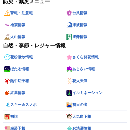
防災・減災メニュー
警報・注意報
台風情報
地震情報
津波情報
火山情報
避難情報
自然・季節・レジャー情報
花粉飛散情報
さくら開花情報
ほたる情報
あじさい情報
熱中症予報
花火天気
紅葉情報
イルミネーション
スキー＆スノボ
初日の出
初詣
天気痛予報
服装予報
お洗濯情報