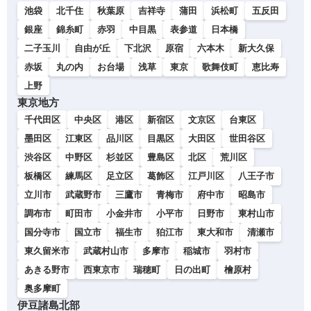
池袋
北千住
秋葉原
吉祥寺
蒲田
浜松町
五反田
銀座
錦糸町
赤羽
中目黒
表参道
日本橋
二子玉川
自由が丘
下北沢
原宿
六本木
新大久保
赤坂
丸の内
お台場
浅草
東京
歌舞伎町
恵比寿
上野
東京地方
千代田区
中央区
港区
新宿区
文京区
台東区
墨田区
江東区
品川区
目黒区
大田区
世田谷区
渋谷区
中野区
杉並区
豊島区
北区
荒川区
板橋区
練馬区
足立区
葛飾区
江戸川区
八王子市
立川市
武蔵野市
三鷹市
青梅市
府中市
昭島市
調布市
町田市
小金井市
小平市
日野市
東村山市
国分寺市
国立市
福生市
狛江市
東大和市
清瀬市
東久留米市
武蔵村山市
多摩市
稲城市
羽村市
あきる野市
西東京市
瑞穂町
日の出町
檜原村
奥多摩町
伊豆諸島北部