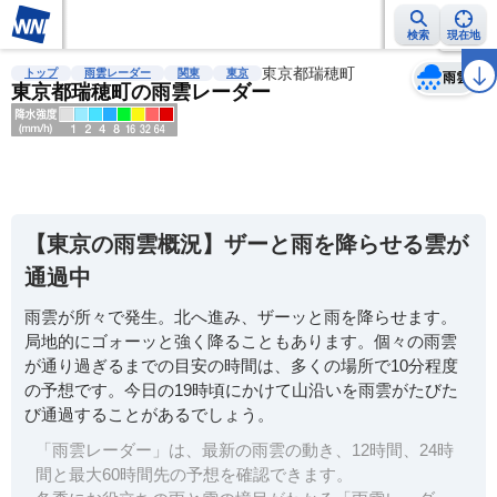
検索
現在地
天気
台風
雨雲レーダー
台風情報
地震情報
東京都瑞穂町
警報・注意報
2週間天気
ラ
トップ
雨雲レーダー
関東
東京
雨雲
東京都瑞穂町の雨雲レーダー
明
る
い
【東京の雨雲概況】ザーと雨を降らせる雲が
暗
通過中
い
雨雲が所々で発生。北へ進み、ザーッと雨を降らせます。
薄
局地的にゴォーッと強く降ることもあります。個々の雨雲
い
が通り過ぎるまでの目安の時間は、多くの場所で10分程度
濃
の予想です。今日の19時頃にかけて山沿いを雨雲がたびた
い
び通過することがあるでしょう。
「雨雲レーダー」は、最新の雨雲の動き、12時間、24時
間と最大60時間先の予想を確認できます。