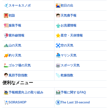
スキー＆スノボ
初日の出
初詣
天気痛予報
服装予報
お洗濯情報
紫外線情報
星空・天体情報
山の天気
空の天気
釣り天気
マリン天気
ゴルフ場の天気
スポーツ天気
風邪予防指数
乾燥指数
便利なメニュー
予報精度向上の取り組み
予報に関するFAQ
SORASHOP
The Last 10-second