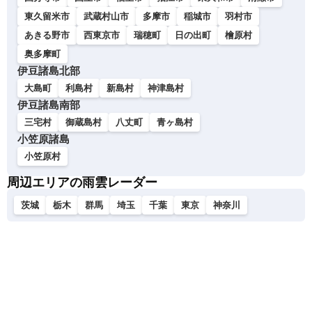
東久留米市
武蔵村山市
多摩市
稲城市
羽村市
あきる野市
西東京市
瑞穂町
日の出町
檜原村
奥多摩町
伊豆諸島北部
大島町
利島村
新島村
神津島村
伊豆諸島南部
三宅村
御蔵島村
八丈町
青ヶ島村
小笠原諸島
小笠原村
周辺エリアの雨雲レーダー
茨城
栃木
群馬
埼玉
千葉
東京
神奈川