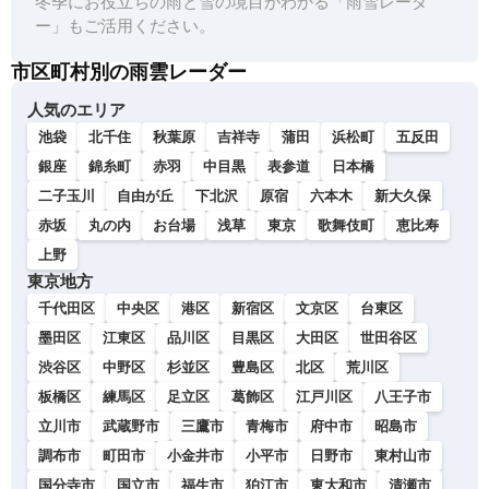
冬季にお役立ちの雨と雪の境目がわかる「雨雪レーダ
ー」もご活用ください。
市区町村別の雨雲レーダー
人気のエリア
池袋
北千住
秋葉原
吉祥寺
蒲田
浜松町
五反田
銀座
錦糸町
赤羽
中目黒
表参道
日本橋
二子玉川
自由が丘
下北沢
原宿
六本木
新大久保
赤坂
丸の内
お台場
浅草
東京
歌舞伎町
恵比寿
上野
東京地方
千代田区
中央区
港区
新宿区
文京区
台東区
墨田区
江東区
品川区
目黒区
大田区
世田谷区
渋谷区
中野区
杉並区
豊島区
北区
荒川区
板橋区
練馬区
足立区
葛飾区
江戸川区
八王子市
立川市
武蔵野市
三鷹市
青梅市
府中市
昭島市
調布市
町田市
小金井市
小平市
日野市
東村山市
国分寺市
国立市
福生市
狛江市
東大和市
清瀬市