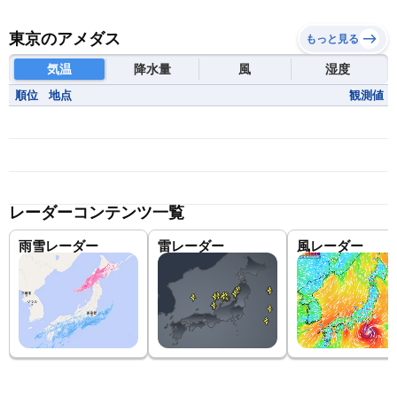
東京のアメダス
もっと見る
気温
降水量
風
湿度
順位
地点
観測値
レーダーコンテンツ一覧
雨雪レーダー
雷レーダー
風レーダー