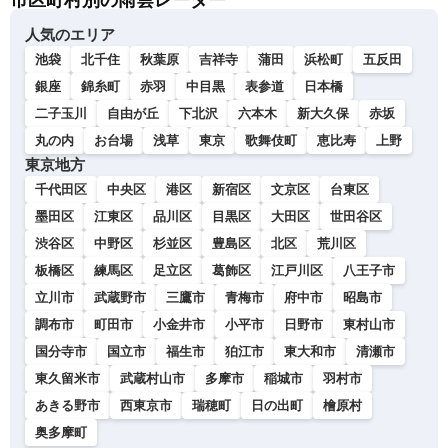
市区町村別の雨雲レーダー
人気のエリア
池袋
北千住
秋葉原
吉祥寺
蒲田
浜松町
五反田
銀座
錦糸町
赤羽
中目黒
表参道
日本橋
二子玉川
自由が丘
下北沢
六本木
新大久保
赤坂
丸の内
お台場
浅草
東京
歌舞伎町
恵比寿
上野
東京地方
千代田区
中央区
港区
新宿区
文京区
台東区
墨田区
江東区
品川区
目黒区
大田区
世田谷区
渋谷区
中野区
杉並区
豊島区
北区
荒川区
板橋区
練馬区
足立区
葛飾区
江戸川区
八王子市
立川市
武蔵野市
三鷹市
青梅市
府中市
昭島市
調布市
町田市
小金井市
小平市
日野市
東村山市
国分寺市
国立市
福生市
狛江市
東大和市
清瀬市
東久留米市
武蔵村山市
多摩市
稲城市
羽村市
あきる野市
西東京市
瑞穂町
日の出町
檜原村
奥多摩町