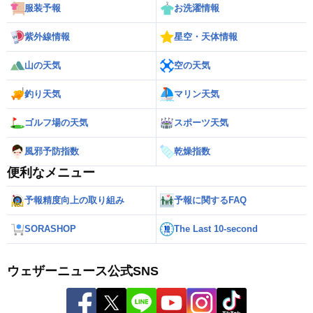
服装予報
お洗濯情報
紫外線情報
星空・天体情報
山の天気
空の天気
釣り天気
マリン天気
ゴルフ場の天気
スポーツ天気
風邪予防指数
乾燥指数
便利なメニュー
予報精度向上の取り組み
予報に関するFAQ
SORASHOP
The Last 10-second
ウェザーニュース公式SNS