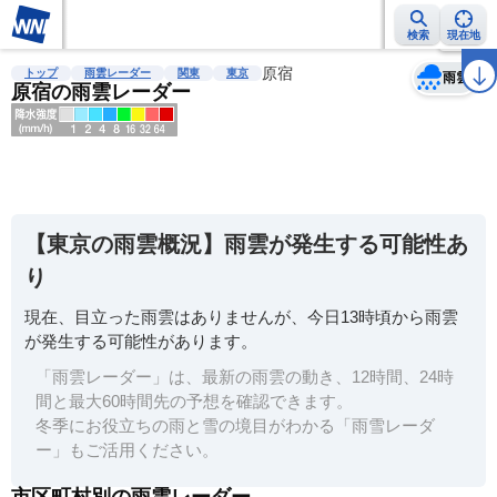
検索
現在地
天気
台風
雨雲レーダー
台風情報
地震情報
原宿
警報・注意報
2週間天気
ラ
トップ
雨雲レーダー
関東
東京
雨雲
原宿の雨雲レーダー
明
る
い
【東京の雨雲概況】雨雲が発生する可能性あ
暗
り
い
現在、目立った雨雲はありませんが、今日13時頃から雨雲
薄
が発生する可能性があります。
い
「雨雲レーダー」は、最新の雨雲の動き、12時間、24時
濃
間と最大60時間先の予想を確認できます。
い
冬季にお役立ちの雨と雪の境目がわかる「雨雪レーダ
ー」もご活用ください。