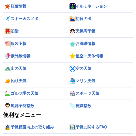
紅葉情報
イルミネーション
スキー＆スノボ
初日の出
初詣
天気痛予報
服装予報
お洗濯情報
紫外線情報
星空・天体情報
山の天気
空の天気
釣り天気
マリン天気
ゴルフ場の天気
スポーツ天気
風邪予防指数
乾燥指数
便利なメニュー
予報精度向上の取り組み
予報に関するFAQ