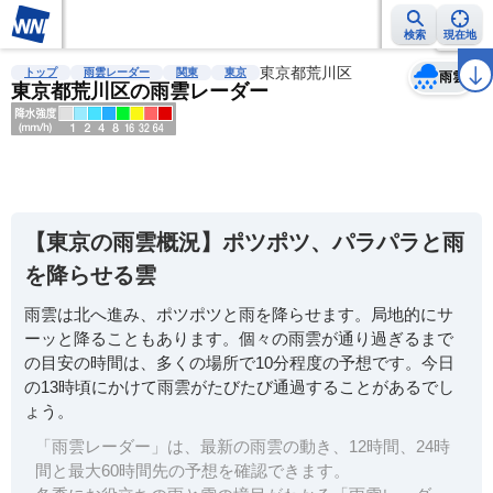
検索
現在地
天気
台風
雨雲レーダー
台風情報
地震情報
東京都荒川区
警報・注意報
2週間天気
ラ
トップ
雨雲レーダー
関東
東京
雨雲
東京都荒川区の雨雲レーダー
明
る
い
【東京の雨雲概況】ポツポツ、パラパラと雨
暗
を降らせる雲
い
雨雲は北へ進み、ポツポツと雨を降らせます。局地的にサ
薄
ーッと降ることもあります。個々の雨雲が通り過ぎるまで
い
の目安の時間は、多くの場所で10分程度の予想です。今日
濃
の13時頃にかけて雨雲がたびたび通過することがあるでし
い
ょう。
「雨雲レーダー」は、最新の雨雲の動き、12時間、24時
間と最大60時間先の予想を確認できます。