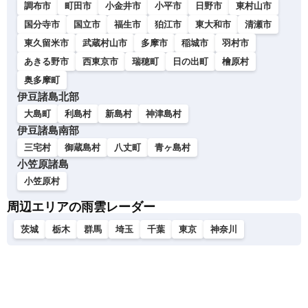
調布市
町田市
小金井市
小平市
日野市
東村山市
国分寺市
国立市
福生市
狛江市
東大和市
清瀬市
東久留米市
武蔵村山市
多摩市
稲城市
羽村市
あきる野市
西東京市
瑞穂町
日の出町
檜原村
奥多摩町
伊豆諸島北部
大島町
利島村
新島村
神津島村
伊豆諸島南部
三宅村
御蔵島村
八丈町
青ヶ島村
小笠原諸島
小笠原村
周辺エリアの雨雲レーダー
茨城
栃木
群馬
埼玉
千葉
東京
神奈川