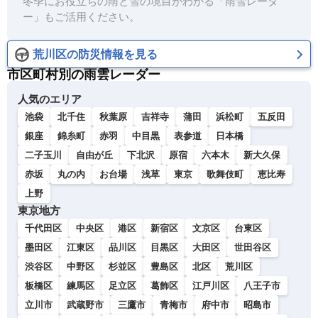
冬季にお役立ちの雨と雪の境目がわかる「雨雪レーダ
ー」もご活用ください。
荒川区の防災情報を見る
市区町村別の雨雲レーダー
人気のエリア
池袋
北千住
秋葉原
吉祥寺
蒲田
浜松町
五反田
銀座
錦糸町
赤羽
中目黒
表参道
日本橋
二子玉川
自由が丘
下北沢
原宿
六本木
新大久保
赤坂
丸の内
お台場
浅草
東京
歌舞伎町
恵比寿
上野
東京地方
千代田区
中央区
港区
新宿区
文京区
台東区
墨田区
江東区
品川区
目黒区
大田区
世田谷区
渋谷区
中野区
杉並区
豊島区
北区
荒川区
板橋区
練馬区
足立区
葛飾区
江戸川区
八王子市
立川市
武蔵野市
三鷹市
青梅市
府中市
昭島市