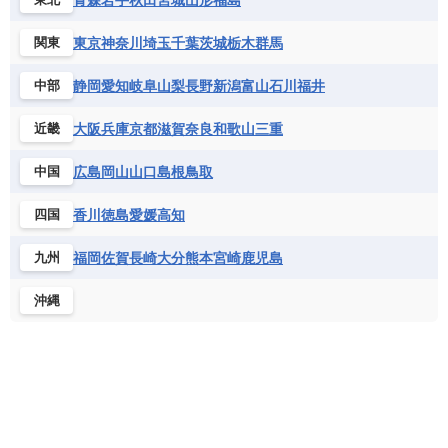
東京
神奈川
埼玉
千葉
茨城
栃木
群馬
関東
静岡
愛知
岐阜
山梨
長野
新潟
富山
石川
福井
中部
大阪
兵庫
京都
滋賀
奈良
和歌山
三重
近畿
広島
岡山
山口
島根
鳥取
中国
香川
徳島
愛媛
高知
四国
福岡
佐賀
長崎
大分
熊本
宮崎
鹿児島
九州
沖縄