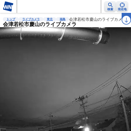
検索
現在地
雨雲レーダー
台風情報
地震情報
会津若松市慶山のライブカメラ
警報・注意報
2週間天気
ラ
トップ
ライブカメラ
東北
福島
会津若松市慶山のライブカメラ