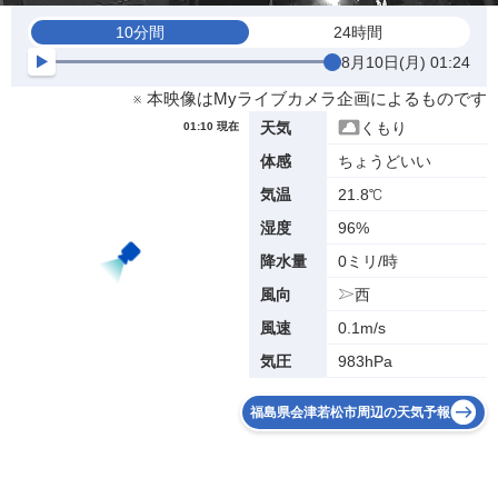
10分間
24時間
8月10日(月) 01:24
※ 本映像はMyライブカメラ企画によるものです
くもり
天気
01:10 現在
ちょうどいい
体感
21.8℃
気温
96%
湿度
0ミリ/時
降水量
西
風向
0.1m/s
風速
983hPa
気圧
福島県会津若松市周辺の天気予報