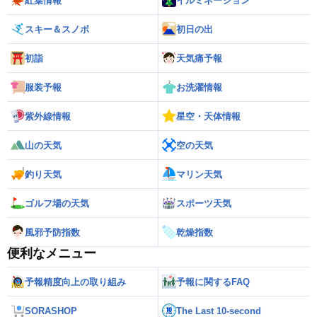
紅葉情報
イルミネーション
スキー＆スノボ
初日の出
初詣
天気痛予報
服装予報
お洗濯情報
紫外線情報
星空・天体情報
山の天気
空の天気
釣り天気
マリン天気
ゴルフ場の天気
スポーツ天気
風邪予防指数
乾燥指数
便利なメニュー
予報精度向上の取り組み
予報に関するFAQ
SORASHOP
The Last 10-second