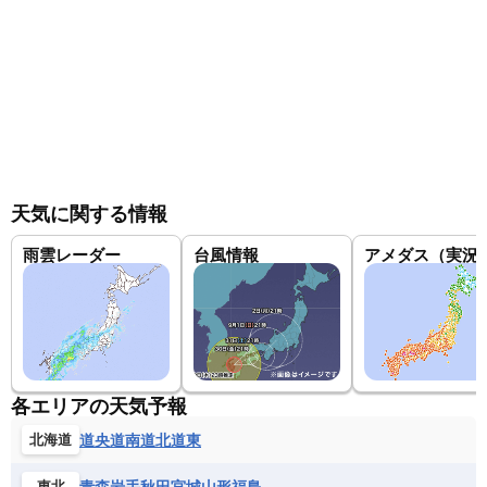
天気に関する情報
雨雲レーダー
台風情報
アメダス（実況
各エリアの天気予報
道央
道南
道北
道東
北海道
青森
岩手
秋田
宮城
山形
福島
東北