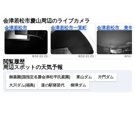
会津若松市慶山周辺のライブカメラ
会津若松市
会津若松市一箕町
会津若松市 東年
8/10 01:23
8/10 01:23
8/10 0
閲覧履歴
周辺スポットの天気予報
御薬園(国指定名勝会津松平氏庭園)
東山ダム
片門ダム
大川ダム(福島)
道の駅猪苗代
柳津ダム