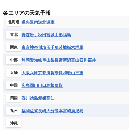
各エリアの天気予報
道央
道南
道北
道東
北海道
青森
岩手
秋田
宮城
山形
福島
東北
東京
神奈川
埼玉
千葉
茨城
栃木
群馬
関東
静岡
愛知
岐阜
山梨
長野
新潟
富山
石川
福井
中部
大阪
兵庫
京都
滋賀
奈良
和歌山
三重
近畿
広島
岡山
山口
島根
鳥取
中国
香川
徳島
愛媛
高知
四国
福岡
佐賀
長崎
大分
熊本
宮崎
鹿児島
九州
沖縄