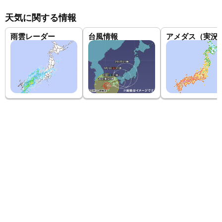
福島県南相馬市原町区
伊達市梁川町
伊達市保原町
天気に関する情報
伊達市保原町
福島県本宮市
国見町
福島県伊達郡川俣町
雨雲レーダー
台風情報
アメダス（実況
福島県南会津郡只見町新
南会津町田島
南会津町阿賀川上流域
御池観音＠会津坂下
福島県会津坂下町
金山町
福島県大沼郡会津美里町
西郷村（にしごうむら）
中島村浦原
西白河郡中島村
西白河郡矢吹町
矢吹町
棚倉町天王内
福島県東白川郡棚倉町大字天王内国道線沿い
福島県東白川郡矢祭町
石川郡石川町
石川町
三春町
福島県三春滝桜
福島県双葉郡富岡町新夜の森
浪江町権現堂