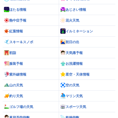
ほたる情報
あじさい情報
熱中症予報
花火天気
紅葉情報
イルミネーション
スキー＆スノボ
初日の出
初詣
天気痛予報
服装予報
お洗濯情報
紫外線情報
星空・天体情報
山の天気
空の天気
釣り天気
マリン天気
ゴルフ場の天気
スポーツ天気
風邪予防指数
乾燥指数