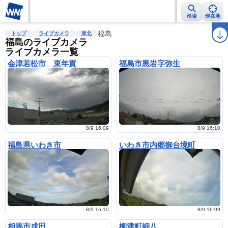
検索
現在地
雨雲レーダー
台風情報
地震情報
福島
警報・注意報
2週間天気
ラ
トップ
ライブカメラ
東北
福島のライブカメラ
ライブカメラ一覧
会津若松市 東年貢
福島市黒岩字弥生
8/9 16:09
8/9 16:10
福島県いわき市
いわき市内郷御台境町
8/9 16:10
8/9 16:09
相馬市成田
柳津町細八