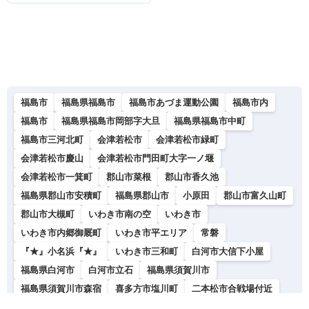
福島市
福島県福島市
福島市あづま運動公園
福島市内
福島市
福島県福島市岡部字大旦
福島県福島市中町
福島市三河北町
会津若松市
会津若松市緑町
会津若松市慶山
会津若松市門田町大字一ノ堰
会津若松市一箕町
郡山市菜根
郡山市香久池
福島県郡山市安積町
福島県郡山市
小原田
郡山市富久山町
郡山市大槻町
いわき市南の空
いわき市
いわき市内郷御厩町
いわき市平エリア
常磐
『★』小名浜『★』
いわき市三和町
白河市大信下小屋
福島県白河市
白河市立石
福島県須賀川市
福島県須賀川市森宿
喜多方市塩川町
二本松市合戦場付近
二本松市渋川
福島県二本松市
田村市船引町船引字扇田