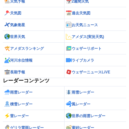
天気予報
2週間天気
天気図
過去天気図
気象衛星
お天気ニュース
世界天気
アメダス(実況天気)
アメダスランキング
ウェザーリポート
河川水位情報
ライブカメラ
長期予報
ウェザーニュースLiVE
レーダーコンテンツ
雨雲レーダー
雨雪レーダー
積雪レーダー
風レーダー
雷レーダー
世界の雨雲レーダー
ゲリラ雷雨レーダー
黄砂レーダー