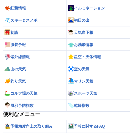
紅葉情報
イルミネーション
スキー＆スノボ
初日の出
初詣
天気痛予報
服装予報
お洗濯情報
紫外線情報
星空・天体情報
山の天気
空の天気
釣り天気
マリン天気
ゴルフ場の天気
スポーツ天気
風邪予防指数
乾燥指数
便利なメニュー
予報精度向上の取り組み
予報に関するFAQ