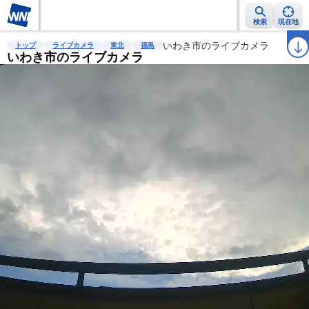
検索
現在地
雨雲レーダー
台風情報
地震情報
いわき市のライブカメラ
警報・注意報
2週間天気
ラ
トップ
ライブカメラ
東北
福島
いわき市のライブカメラ