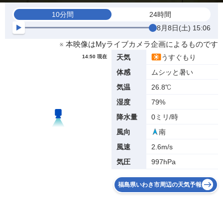
10分間
24時間
8月8日(土) 15:06
※ 本映像はMyライブカメラ企画によるものです
うすぐもり
天気
14:50 現在
ムシッと暑い
体感
26.8℃
気温
79%
湿度
0ミリ/時
降水量
南
風向
2.6m/s
風速
997hPa
気圧
福島県いわき市周辺の天気予報