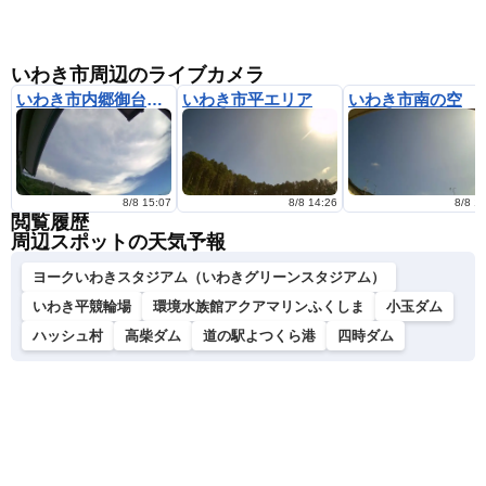
いわき市周辺のライブカメラ
いわき市内郷御台境町
いわき市平エリア
いわき市南の空
8/8 15:07
8/8 14:26
8/8 1
閲覧履歴
周辺スポットの天気予報
ヨークいわきスタジアム（いわきグリーンスタジアム）
いわき平競輪場
環境水族館アクアマリンふくしま
小玉ダム
ハッシュ村
高柴ダム
道の駅よつくら港
四時ダム