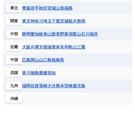
青森
岩手
秋田
宮城
山形
福島
東北
東京
神奈川
埼玉
千葉
茨城
栃木
群馬
関東
静岡
愛知
岐阜
山梨
長野
新潟
富山
石川
福井
中部
大阪
兵庫
京都
滋賀
奈良
和歌山
三重
近畿
広島
岡山
山口
島根
鳥取
中国
香川
徳島
愛媛
高知
四国
福岡
佐賀
長崎
大分
熊本
宮崎
鹿児島
九州
沖縄