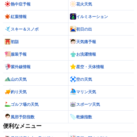
熱中症予報
花火天気
紅葉情報
イルミネーション
スキー＆スノボ
初日の出
初詣
天気痛予報
服装予報
お洗濯情報
紫外線情報
星空・天体情報
山の天気
空の天気
釣り天気
マリン天気
ゴルフ場の天気
スポーツ天気
風邪予防指数
乾燥指数
便利なメニュー