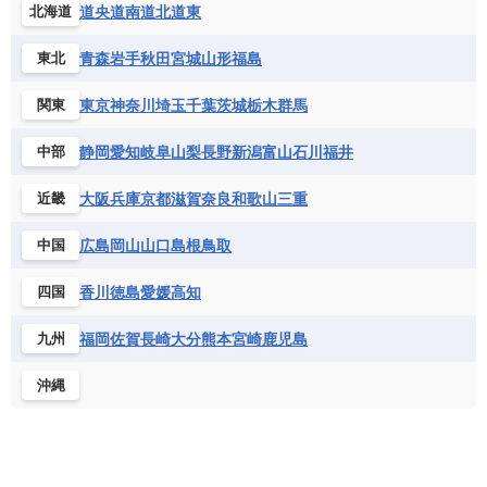
道央
道南
道北
道東
北海道
青森
岩手
秋田
宮城
山形
福島
東北
東京
神奈川
埼玉
千葉
茨城
栃木
群馬
関東
静岡
愛知
岐阜
山梨
長野
新潟
富山
石川
福井
中部
大阪
兵庫
京都
滋賀
奈良
和歌山
三重
近畿
広島
岡山
山口
島根
鳥取
中国
香川
徳島
愛媛
高知
四国
福岡
佐賀
長崎
大分
熊本
宮崎
鹿児島
九州
沖縄