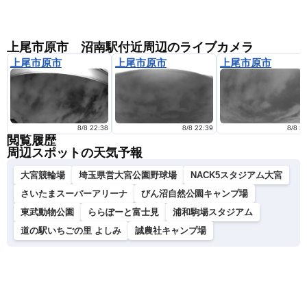
上尾市原市 沼南駅付近周辺のライブカメラ
上尾市原市
上尾市原市
上尾市原市
8/8 22:38
8/8 22:39
8/8 2
閲覧履歴
周辺スポットの天気予報
大宮競輪場
埼玉県営大宮公園野球場
NACK5スタジアム大宮
さいたまスーパーアリーナ
びん沼自然公園キャンプ場
東武動物公園
ららぽーと富士見
浦和駒場スタジアム
道の駅いちごの里 よしみ
誠農社キャンプ場