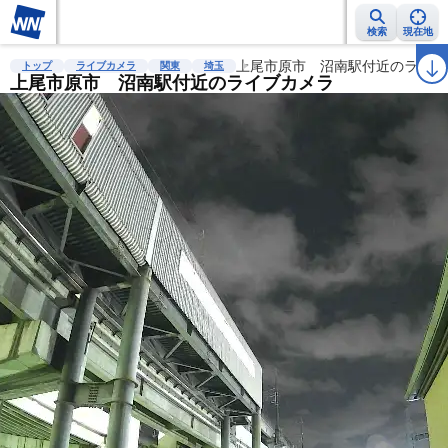
検索
現在地
雨雲レーダー
台風情報
地震情報
上尾市原市 沼南駅付近のライブ
警報・注意報
2週間天気
ラ
トップ
ライブカメラ
関東
埼玉
上尾市原市 沼南駅付近のライブカメラ