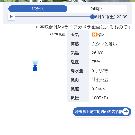
10分間
24時間
8月8日(土) 22:39
※ 本映像はMyライブカメラ企画によるものです
晴れ
天気
22:20 現在
ムシッと暑い
体感
26.6℃
気温
75%
湿度
0ミリ/時
降水量
北北西
風向
0.5m/s
風速
1005hPa
気圧
埼玉県上尾市周辺の天気予報