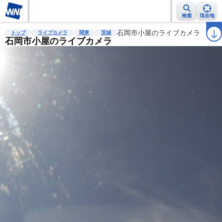
検索
現在地
雨雲レーダー
台風情報
地震情報
石岡市小屋のライブカメラ
警報・注意報
2週間天気
ラ
トップ
ライブカメラ
関東
茨城
石岡市小屋のライブカメラ