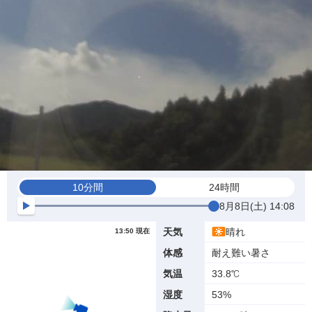
10分間
24時間
8月8日(土) 14:08
晴れ
天気
13:50 現在
耐え難い暑さ
体感
33.8℃
気温
53%
湿度