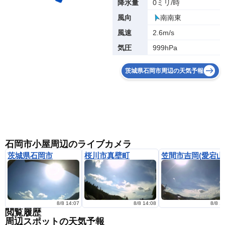
0ミリ/時
降水量
南南東
風向
2.6m/s
風速
999hPa
気圧
茨城県石岡市周辺の天気予報
石岡市小屋周辺のライブカメラ
茨城県石岡市
桜川市真壁町
笠間市吉岡(愛宕山
8/8 14:07
8/8 14:08
8/8 1
閲覧履歴
周辺スポットの天気予報