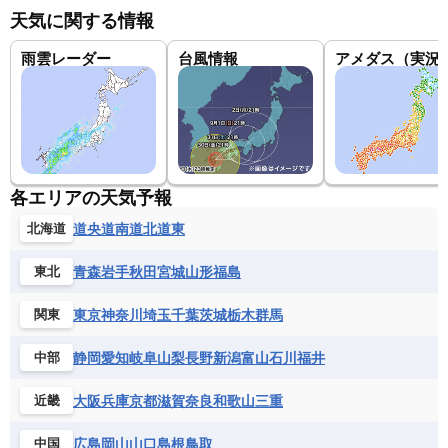
天気に関する情報
雨雲レーダー
台風情報
アメダス（実況
各エリアの天気予報
道央
道南
道北
道東
北海道
青森
岩手
秋田
宮城
山形
福島
東北
東京
神奈川
埼玉
千葉
茨城
栃木
群馬
関東
静岡
愛知
岐阜
山梨
長野
新潟
富山
石川
福井
中部
大阪
兵庫
京都
滋賀
奈良
和歌山
三重
近畿
広島
岡山
山口
島根
鳥取
中国