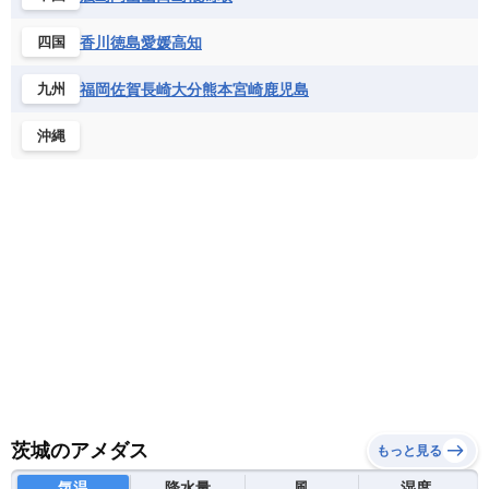
香川
徳島
愛媛
高知
四国
福岡
佐賀
長崎
大分
熊本
宮崎
鹿児島
九州
沖縄
茨城のアメダス
もっと見る
気温
降水量
風
湿度