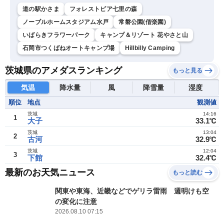
道の駅かさま
フォレストピア七里の森
ノーブルホームスタジアム水戸
常磐公園(偕楽園)
いばらきフラワーパーク
キャンプ＆リゾート 花やさと山
石岡市つくばねオートキャンプ場
Hillbilly Camping
茨城県のアメダスランキング
もっと見る
気温
降水量
風
降雪量
湿度
順位
地点
観測値
茨城
14:16
1
大子
33.1℃
茨城
13:04
2
古河
32.9℃
茨城
12:04
3
下館
32.4℃
最新のお天気ニュース
もっと読む
関東や東海、近畿などでゲリラ雷雨 週明けも空
の変化に注意
2026.08.10 07:15