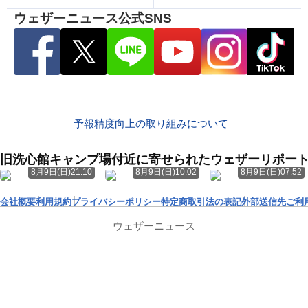
ウェザーニュース公式SNS
予報精度向上の取り組みについて
旧洗心館キャンプ場付近に寄せられたウェザーリポー
8月9日(日)21:10
8月9日(日)10:02
8月9日(日)07:52
会社概要
利用規約
プライバシーポリシー
特定商取引法の表記
外部送信先
ご利
ウェザーニュース