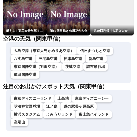
燃えよ！商工会青年部！！第23回こうのす花火大会
第59回常総きぬ川花火大会
第39回利根川大花火大会
空港の天気（関東甲信）
大島空港（東京大島かめりあ空港）
信州まつもと空港
八丈島空港
三宅島空港
神津島空港
新島空港
東京国際空港（羽田空港）
茨城空港
調布飛行場
成田国際空港
注目のお出かけスポット天気（関東甲信）
東京ディズニーランド
上高地
東京ディズニーシー
明治神宮野球場
江ノ島
道の駅美ヶ原高原
横浜スタジアム
よみうりランド
富士急ハイランド
高尾山