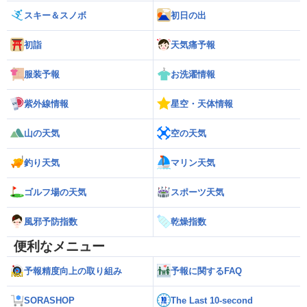
スキー＆スノボ
初日の出
初詣
天気痛予報
服装予報
お洗濯情報
紫外線情報
星空・天体情報
山の天気
空の天気
釣り天気
マリン天気
ゴルフ場の天気
スポーツ天気
風邪予防指数
乾燥指数
便利なメニュー
予報精度向上の取り組み
予報に関するFAQ
SORASHOP
The Last 10-second