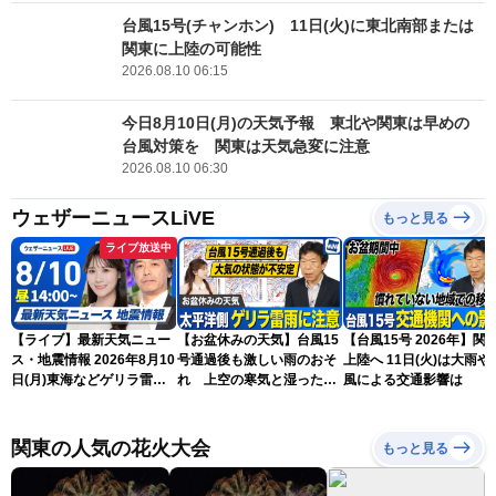
台風15号(チャンホン) 11日(火)に東北南部または
関東に上陸の可能性
2026.08.10 06:15
今日8月10日(月)の天気予報 東北や関東は早めの
台風対策を 関東は天気急変に注意
2026.08.10 06:30
ウェザーニュースLiVE
もっと見る
ライブ放送中
【ライブ】最新天気ニュー
【お盆休みの天気】台風15
【台風15号 2026年】関
ス・地震情報 2026年8月10
号通過後も激しい雨のおそ
上陸へ 11日(火)は大雨や
日(月)東海などゲリラ雷雨
れ 上空の寒気と湿った空
風による交通影響は
に注意 東北や関東は早めの
気でゲリラ雷雨に注意
台風対策を〈ウェザーニュ
ースLiVEアフタヌーン・戸
関東の人気の花火大会
もっと見る
北美月／宇野沢達也〉