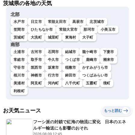
茨城県の各地の天気
北部
水戸市
日立市
常陸太田市
高萩市
北茨城市
笠間市
ひたちなか市
常陸大宮市
那珂市
小美玉市
茨城町
大洗町
城里町
東海村
大子町
南部
土浦市
古河市
石岡市
結城市
龍ケ崎市
下妻市
常総市
取手市
牛久市
つくば市
鹿嶋市
潮来市
守谷市
筑西市
坂東市
稲敷市
かすみがうら市
桜川市
神栖市
行方市
鉾田市
つくばみらい市
美浦村
阿見町
河内町
八千代町
五霞町
境町
利根町
お天気ニュース
もっと読む
フーシ派の封鎖で紅海の物流に変化 日本のエネ
ルギー輸送にも影響のおそれ
2026.08.09 12:45