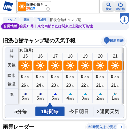
旧洗心館キャンプ場
28
/
19
検索
現在地
雨雲レーダー
台風情報
地震情報
警報・注意報
2週間天気
ラ
旧洗心館キャンプ場
トップ
関東
茨城県
台風情報
台風15号｜東北南部または関東に上陸の可能性
旧洗心館キャンプ場の天気予報
最新見解
日
10日(月)
14
15
16
17
18
19
20
21
時
天気
降水
0
0
0
0
0
0
0
0
0
ミリ
ミリ
ミリ
ミリ
ミリ
ミリ
ミリ
ミリ
気温
26
26
24
23
23
22
21
21
2
℃
℃
℃
℃
℃
℃
℃
℃
風
5
5
5
5
4
3
2
1
1
m/s
m/s
m/s
m/s
m/s
m/s
m/s
m/s
5分毎
1時間毎
今日明日
2週間天気
雨雲レーダー
60時間先まで見る