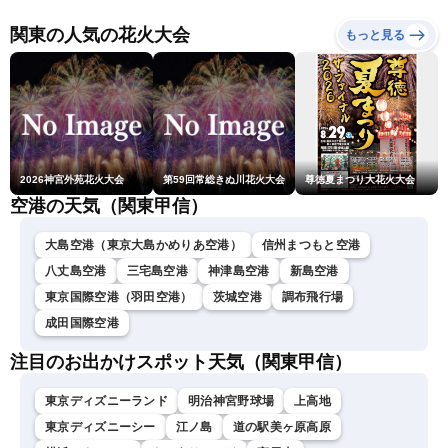
熊本地震情報〈ウェザーニ
ュースLiVEアフタヌーン・
関東の人気の花火大会
もっと見る
小林李衣奈／内藤邦裕〉
2026神宮外苑花火大会
第59回常総きぬ川花火大会
尊徳夏まつり大花火大会
空港の天気（関東甲信）
大島空港（東京大島かめりあ空港）
信州まつもと空港
八丈島空港
三宅島空港
神津島空港
新島空港
東京国際空港（羽田空港）
茨城空港
調布飛行場
成田国際空港
注目のお出かけスポット天気（関東甲信）
東京ディズニーランド
明治神宮野球場
上高地
東京ディズニーシー
江ノ島
道の駅美ヶ原高原