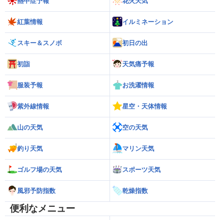
熱中症予報
花火天気
紅葉情報
イルミネーション
スキー＆スノボ
初日の出
初詣
天気痛予報
服装予報
お洗濯情報
紫外線情報
星空・天体情報
山の天気
空の天気
釣り天気
マリン天気
ゴルフ場の天気
スポーツ天気
風邪予防指数
乾燥指数
便利なメニュー