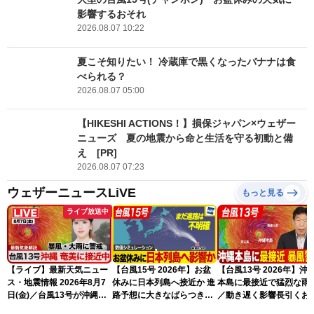
影響するおそれ
2026.08.07 10:22
夏こそ知りたい！ 冷蔵庫で黒くなったバナナは食
べられる？
2026.08.07 05:00
【HIKESHI ACTIONS！】損保ジャパン×ウェザー
ニューズ 夏の地震から命と生活を守る初動と備
え [PR]
2026.08.07 07:23
ウェザーニュースLiVE
もっと見る
ライブ放送中
【ライブ】最新天気ニュー
【台風15号 2026年】お盆
【台風13号 2026年】沖
ス・地震情報 2026年8月7
休みに日本列島へ接近か 進
本島に最接近で猛烈な雨
日(金)／台風13号が沖縄・
路予想に大きなばらつき
／動き遅く影響長引くお
奄美に最接近へ 令和8年
（7日13時更新）
れ（7日13時更新）