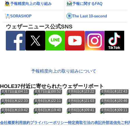
予報精度向上の取り組み
予報に関するFAQ
SORASHOP
The Last 10-second
ウェザーニュース公式SNS
予報精度向上の取り組みについて
HOLE37付近に寄せられたウェザーリポート
8月7日(金)04:11
8月7日(金)00:52
8月6日(木)23:22
8月6日(木)22:43
8月6日(木)22:33
8月6日(木)22:11
8月6日(木)21:03
8月6日(木)20:46
8月6日(木)19:42
8月6日(木)19:40
8月6日(木)09:41
8月6日(木)09:11
会社概要
利用規約
プライバシーポリシー
特定商取引法の表記
外部送信先
ご利