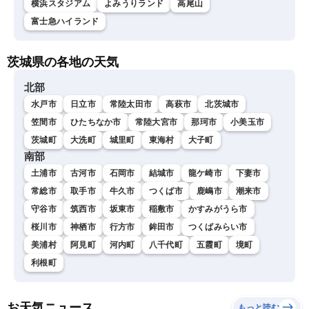
横浜スタジアム
よみうりランド
高尾山
富士急ハイランド
茨城県の各地の天気
北部
水戸市
日立市
常陸太田市
高萩市
北茨城市
笠間市
ひたちなか市
常陸大宮市
那珂市
小美玉市
茨城町
大洗町
城里町
東海村
大子町
南部
土浦市
古河市
石岡市
結城市
龍ケ崎市
下妻市
常総市
取手市
牛久市
つくば市
鹿嶋市
潮来市
守谷市
筑西市
坂東市
稲敷市
かすみがうら市
桜川市
神栖市
行方市
鉾田市
つくばみらい市
美浦村
阿見町
河内町
八千代町
五霞町
境町
利根町
お天気ニュース
もっと読む