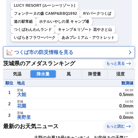
LUCY RESORT (ルーシーリゾート)
フォンテーヌの森 CAMP&BBQ1992
RVパークつくば
道の駅常総
ホテルいやしの里 キャンプ場
つくばわんわんランド
キャンプ＆リゾート 花やさと山
いばらきフラワーパーク
あみプレミアム・アウトレット
つくば市の防災情報を見る
茨城県のアメダスランキング
もっと見る
気温
降水量
風
降雪量
湿度
順位
地点
観測値
茨城
04:30
1
大能
0.5mm
茨城
14:50
2
花園
0.0mm
茨城
14:50
2
美野里
0.0mm
最新のお天気ニュース
もっと読む
大型の台風15号(チャンホン) お盆休みの天気に