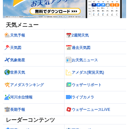
天気メニュー
天気予報
2週間天気
天気図
過去天気図
気象衛星
お天気ニュース
世界天気
アメダス(実況天気)
アメダスランキング
ウェザーリポート
河川水位情報
ライブカメラ
長期予報
ウェザーニュースLiVE
レーダーコンテンツ