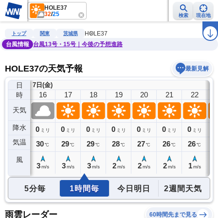
HOLE37
32
/
25
検索
現在地
雨雲レーダー
台風情報
地震情報
警報・注意報
2週間天気
ラ
HOLE37
トップ
関東
茨城県
台風情報
台風13号・15号｜今後の予想進路
HOLE37の天気予報
最新見解
日
7日(金)
15
16
17
18
19
20
21
22
時
天気
降水
0
0
0
0
0
0
0
0
0
ミリ
ミリ
ミリ
ミリ
ミリ
ミリ
ミリ
ミリ
気温
31
30
29
29
28
27
26
26
2
℃
℃
℃
℃
℃
℃
℃
℃
風
4
3
3
3
2
2
2
1
1
m/s
m/s
m/s
m/s
m/s
m/s
m/s
m/s
5分毎
1時間毎
今日明日
2週間天気
雨雲レーダー
60時間先まで見る