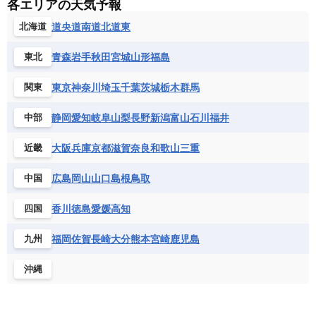
各エリアの天気予報
道央
道南
道北
道東
北海道
青森
岩手
秋田
宮城
山形
福島
東北
東京
神奈川
埼玉
千葉
茨城
栃木
群馬
関東
静岡
愛知
岐阜
山梨
長野
新潟
富山
石川
福井
中部
大阪
兵庫
京都
滋賀
奈良
和歌山
三重
近畿
広島
岡山
山口
島根
鳥取
中国
香川
徳島
愛媛
高知
四国
福岡
佐賀
長崎
大分
熊本
宮崎
鹿児島
九州
沖縄