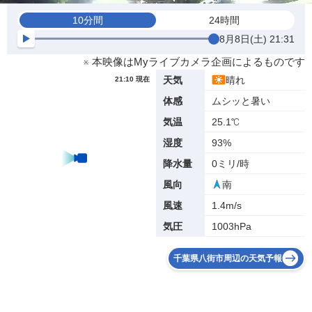
10分間
24時間
8月8日(土) 21:31
※ 本映像はMyライブカメラ企画によるものです
晴れ
天気
21:10 現在
ムシッと暑い
体感
25.1℃
気温
93%
湿度
0ミリ/時
降水量
南
風向
1.4m/s
風速
1003hPa
気圧
千葉県八街市周辺の天気予報