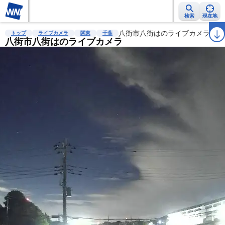
検索
現在地
雨雲レーダー
台風情報
地震情報
八街市八街はのライブカメラ
警報・注意報
2週間天気
ラ
トップ
ライブカメラ
関東
千葉
八街市八街はのライブカメラ