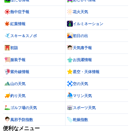
熱中症予報
花火天気
紅葉情報
イルミネーション
スキー＆スノボ
初日の出
初詣
天気痛予報
服装予報
お洗濯情報
紫外線情報
星空・天体情報
山の天気
空の天気
釣り天気
マリン天気
ゴルフ場の天気
スポーツ天気
風邪予防指数
乾燥指数
便利なメニュー