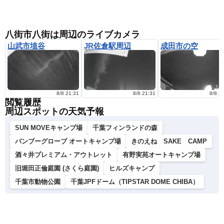
八街市八街は周辺のライブカメラ
山武市埴谷
JR佐倉駅周辺
成田市の空
8/8 21:31
8/8 21:31
8/8 2
閲覧履歴
周辺スポットの天気予報
SUN MOVEキャンプ場
千葉フィンランドの森
バンブーグローブ オートキャンプ場
きのえね SAKE CAMP
酒々井プレミアム・アウトレット
有野実苑オートキャンプ場
旧堀田正倫庭園 (さくら庭園)
ヒルズキャンプ
千葉市動物公園
千葉JPFドーム（TIPSTAR DOME CHIBA）