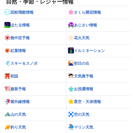
自然・季節・レジャー情報
花粉飛散情報
さくら開花情報
ほたる情報
あじさい情報
熱中症予報
花火天気
紅葉情報
イルミネーション
スキー＆スノボ
初日の出
初詣
天気痛予報
服装予報
お洗濯情報
紫外線情報
星空・天体情報
山の天気
空の天気
釣り天気
マリン天気