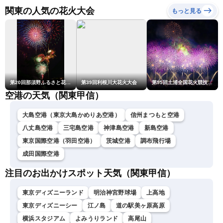
LiVEムーン・駒木結衣／本
関東の人気の花火大会
もっと見る
田竜也〉
第20回那須野ふるさと花火大会
第39回利根川大花火大会
第95回土浦全国花火競技大会
空港の天気（関東甲信）
大島空港（東京大島かめりあ空港）
信州まつもと空港
八丈島空港
三宅島空港
神津島空港
新島空港
東京国際空港（羽田空港）
茨城空港
調布飛行場
成田国際空港
注目のお出かけスポット天気（関東甲信）
東京ディズニーランド
明治神宮野球場
上高地
東京ディズニーシー
江ノ島
道の駅美ヶ原高原
横浜スタジアム
よみうりランド
高尾山