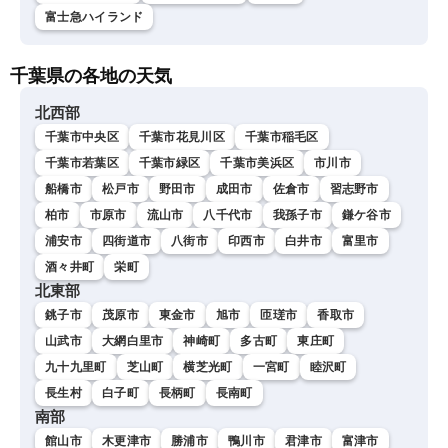
富士急ハイランド
千葉県の各地の天気
北西部
千葉市中央区
千葉市花見川区
千葉市稲毛区
千葉市若葉区
千葉市緑区
千葉市美浜区
市川市
船橋市
松戸市
野田市
成田市
佐倉市
習志野市
柏市
市原市
流山市
八千代市
我孫子市
鎌ケ谷市
浦安市
四街道市
八街市
印西市
白井市
富里市
酒々井町
栄町
北東部
銚子市
茂原市
東金市
旭市
匝瑳市
香取市
山武市
大網白里市
神崎町
多古町
東庄町
九十九里町
芝山町
横芝光町
一宮町
睦沢町
長生村
白子町
長柄町
長南町
南部
館山市
木更津市
勝浦市
鴨川市
君津市
富津市