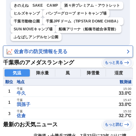
きのえね SAKE CAMP
酒々井プレミアム・アウトレット
ヒルズキャンプ
バンブーグローブ オートキャンプ場
千葉市動物公園
千葉JPFドーム（TIPSTAR DOME CHIBA）
SUN MOVEキャンプ場
船橋アリーナ（船橋市総合体育館）
ふなばしアンデルセン公園
佐倉市の防災情報を見る
千葉県のアメダスランキング
もっと見る
気温
降水量
風
降雪量
湿度
順位
地点
観測値
千葉
15:30
1
牛久
33.0℃
千葉
15:47
1
我孫子
33.0℃
千葉
15:32
3
佐倉
32.7℃
最新のお天気ニュース
もっと読む
北海道・十勝岳で噴火 7月22日に22年ぶりに噴