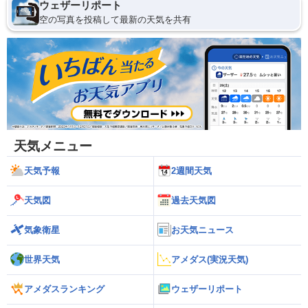
ウェザーリポート
空の写真を投稿して最新の天気を共有
天気メニュー
天気予報
2週間天気
天気図
過去天気図
気象衛星
お天気ニュース
世界天気
アメダス(実況天気)
アメダスランキング
ウェザーリポート