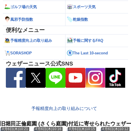
ゴルフ場の天気
スポーツ天気
風邪予防指数
乾燥指数
便利なメニュー
予報精度向上の取り組み
予報に関するFAQ
SORASHOP
The Last 10-second
ウェザーニュース公式SNS
予報精度向上の取り組みについて
旧堀田正倫庭園 (さくら庭園)付近に寄せられたウェザ
8月6日(木)10:21
8月6日(木)10:16
8月6日(木)10:15
8月6日(木)10:12