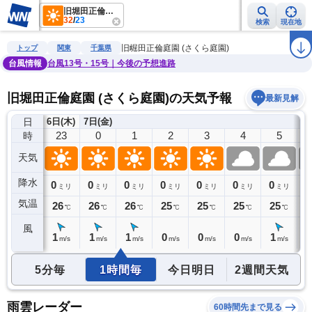
旧堀田正倫庭園 (さくら庭園)
32
/
23
検索
現在地
雨雲レーダー
台風情報
地震情報
警報・注意報
2週間天気
ラ
旧堀田正倫庭園 (さくら庭園)
トップ
関東
千葉県
台風情報
台風13号・15号｜今後の予想進路
旧堀田正倫庭園 (さくら庭園)の天気予報
最新見解
日
6日(木)
7日(金)
22
23
0
1
2
3
4
5
時
天気
降水
0
0
0
0
0
0
0
0
0
ミリ
ミリ
ミリ
ミリ
ミリ
ミリ
ミリ
ミリ
気温
27
26
26
26
25
25
25
25
2
℃
℃
℃
℃
℃
℃
℃
℃
風
1
1
1
1
0
0
0
1
1
m/s
m/s
m/s
m/s
m/s
m/s
m/s
m/s
5分毎
1時間毎
今日明日
2週間天気
雨雲レーダー
60時間先まで見る