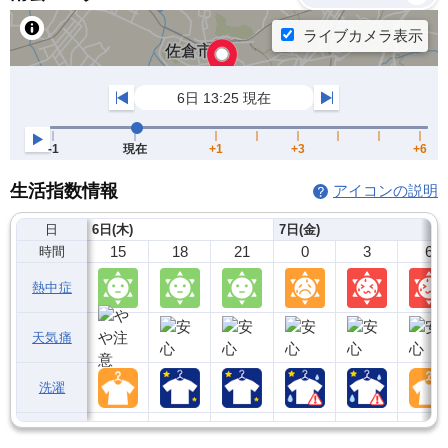
生活指数情報
アイコンの説明
日
6日(木)
7日(金)
15
18
21
0
3
6
時間
熱中症
天気痛
洗濯