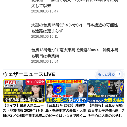
火して以来
2026.08.06 15:47
大型の台風15号(チャンホン) 日本接近の可能性
も進路は定まらず
2026.08.06 16:11
台風13号近づく南大東島で風速30m/s 沖縄本島
も明日は暴風雨
2026.08.06 15:54
ウェザーニュースLiVE
もっと見る
ライブ放送中
【ライブ】最新天気ニュー
【台風13号 2026】沖縄本
【雨情報】台風から離れ
ス・地震情報 2026年8月6
島・奄美地方の暴風・大雨
西日本太平洋側も雨 九
日(木) ／令和8年熊本地震情
のピークはいつまで続く？
を中心に大雨のおそれ
報 沖縄・奄美を台風13号
（6日18時更新）
が直撃〈ウェザーニュース