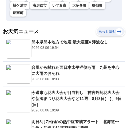
袖ケ浦市
南房総市
いすみ市
大多喜町
御宿町
鋸南町
お天気ニュース
もっと読む
熊本県熊本地方で地震 最大震度4 津波なし
2026.08.06 19:54
台風から離れた西日本太平洋側も雨 九州を中心
に大雨のおそれ
2026.08.06 18:03
今週末も花火大会が目白押し 神宮外苑花火大会
や新潟まつり花火大会など11選 8月8日(土)、9日
(日)
2026.08.06 19:09
明日8月7日(金)の熱中症警戒アラート 北海道〜
九州・沖縄の31道都府県に発表