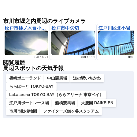
市川市堀之内周辺のライブカメラ
松戸市柿ノ木台小近く
松戸市中矢切
江戸川区北小岩
8/8 16:21
8/8 16:21
8/8 1
閲覧履歴
周辺スポットの天気予報
篠崎ポニーランド
中山競馬場
道の駅いちかわ
ららぽーと TOKYO-BAY
LaLa arena TOKYO-BAY（ららアリーナ 東京ベイ）
江戸川ボートレース場
船橋競馬場
大慶園 DAIKEIEN
市川市動植物園
ファイターズ鎌ヶ谷スタジアム