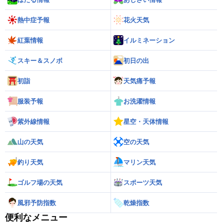
熱中症予報
花火天気
紅葉情報
イルミネーション
スキー＆スノボ
初日の出
初詣
天気痛予報
服装予報
お洗濯情報
紫外線情報
星空・天体情報
山の天気
空の天気
釣り天気
マリン天気
ゴルフ場の天気
スポーツ天気
風邪予防指数
乾燥指数
便利なメニュー