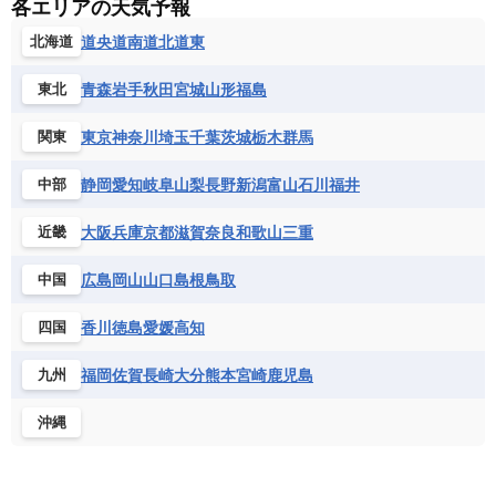
各エリアの天気予報
道央
道南
道北
道東
北海道
青森
岩手
秋田
宮城
山形
福島
東北
東京
神奈川
埼玉
千葉
茨城
栃木
群馬
関東
静岡
愛知
岐阜
山梨
長野
新潟
富山
石川
福井
中部
大阪
兵庫
京都
滋賀
奈良
和歌山
三重
近畿
広島
岡山
山口
島根
鳥取
中国
香川
徳島
愛媛
高知
四国
福岡
佐賀
長崎
大分
熊本
宮崎
鹿児島
九州
沖縄