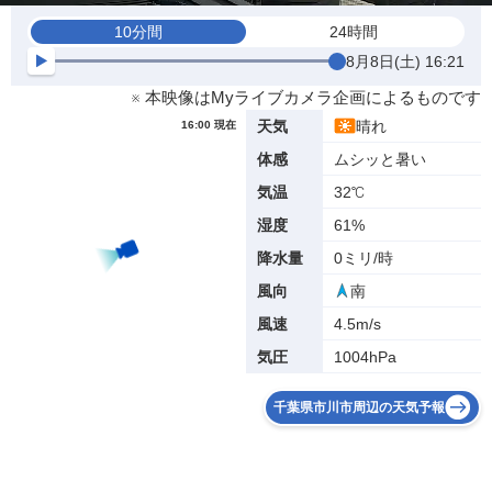
10分間
24時間
8月8日(土) 16:21
※ 本映像はMyライブカメラ企画によるものです
晴れ
天気
16:00 現在
ムシッと暑い
体感
32℃
気温
61%
湿度
0ミリ/時
降水量
南
風向
4.5m/s
風速
1004hPa
気圧
千葉県市川市周辺の天気予報