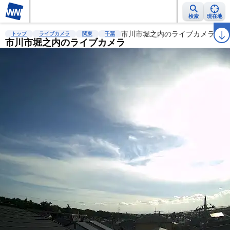
検索
現在地
雨雲レーダー
台風情報
地震情報
市川市堀之内のライブカメラ
警報・注意報
2週間天気
ラ
トップ
ライブカメラ
関東
千葉
市川市堀之内のライブカメラ