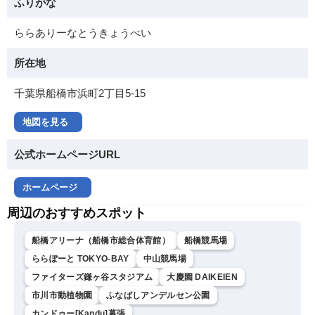
ふりがな
ららありーなとうきょうべい
所在地
千葉県船橋市浜町2丁目5-15
地図を見る
公式ホームページURL
ホームページ
周辺のおすすめスポット
船橋アリーナ（船橋市総合体育館）
船橋競馬場
ららぽーと TOKYO-BAY
中山競馬場
ファイターズ鎌ヶ谷スタジアム
大慶園 DAIKEIEN
市川市動植物園
ふなばしアンデルセン公園
カンドゥー[Kandu]幕張