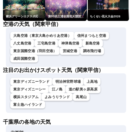
横浜グリーンエクスポ応援 みなとみらいフェスティバル「スカイシンフォニーinヨコハマ presented byコロワイド」
第95回土浦全国花火競技大会
ちくせい花火大会2026
空港の天気（関東甲信）
大島空港（東京大島かめりあ空港）
信州まつもと空港
八丈島空港
三宅島空港
神津島空港
新島空港
東京国際空港（羽田空港）
茨城空港
調布飛行場
成田国際空港
注目のお出かけスポット天気（関東甲信）
東京ディズニーランド
明治神宮野球場
上高地
東京ディズニーシー
江ノ島
道の駅美ヶ原高原
横浜スタジアム
よみうりランド
高尾山
富士急ハイランド
千葉県の各地の天気