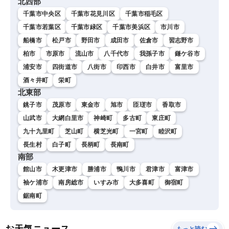
北西部
千葉市中央区
千葉市花見川区
千葉市稲毛区
千葉市若葉区
千葉市緑区
千葉市美浜区
市川市
船橋市
松戸市
野田市
成田市
佐倉市
習志野市
柏市
市原市
流山市
八千代市
我孫子市
鎌ケ谷市
浦安市
四街道市
八街市
印西市
白井市
富里市
酒々井町
栄町
北東部
銚子市
茂原市
東金市
旭市
匝瑳市
香取市
山武市
大網白里市
神崎町
多古町
東庄町
九十九里町
芝山町
横芝光町
一宮町
睦沢町
長生村
白子町
長柄町
長南町
南部
館山市
木更津市
勝浦市
鴨川市
君津市
富津市
袖ケ浦市
南房総市
いすみ市
大多喜町
御宿町
鋸南町
お天気ニュース
もっと読む