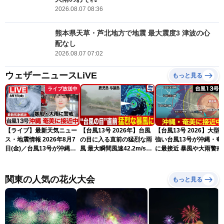
2026.08.07 08:36
熊本県天草・芦北地方で地震 最大震度3 津波の心
配なし
2026.08.07 07:02
ウェザーニュースLiVE
もっと見る
ライブ放送中
【ライブ】最新天気ニュー
【台風13号 2026年】台風
【台風13号 2026】大型
ス・地震情報 2026年8月7
の目に入る直前の猛烈な雨
強い台風13号が沖縄・奄
日(金)／台風13号が沖縄・
風 最大瞬間風速42.2m/s観
に最接近 暴風や大雨警戒
奄美に最接近へ 令和8年
測 吹き返しも猛烈な暴風
（7日10時現在）
熊本地震情報〈ウェザーニ
になるおそれ（7日11時更
ュースLiVEコーヒータイ
新）
関東の人気の花火大会
もっと見る
ム・江川清音／有賀哲夫〉