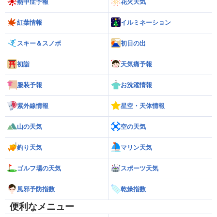
熱中症予報
花火天気
紅葉情報
イルミネーション
スキー＆スノボ
初日の出
初詣
天気痛予報
服装予報
お洗濯情報
紫外線情報
星空・天体情報
山の天気
空の天気
釣り天気
マリン天気
ゴルフ場の天気
スポーツ天気
風邪予防指数
乾燥指数
便利なメニュー