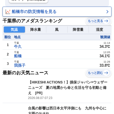
船橋市の防災情報を見る
千葉県のアメダスランキング
もっと見る
気温
降水量
風
降雪量
湿度
順位
地点
観測値
千葉
11:14
1
牛久
34.3℃
千葉
12:05
2
船橋
34.1℃
千葉
11:26
3
我孫子
33.8℃
最新のお天気ニュース
もっと読む
【HIKESHI ACTIONS！】損保ジャパン×ウェザー
ニューズ 夏の地震から命と生活を守る初動と備
え [PR]
2026.08.07 07:23
台風の影響は西日本太平洋側にも 九州を中心に
大雨のおそれ