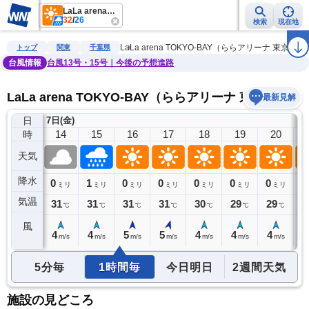
LaLa arena TOKYO-BAY（ららアリーナ 東京ベイ）
32
/
26
検索
現在地
雨雲レーダー
台風情報
地震情報
警報・注意報
2週間天気
ラ
LaLa arena TOKYO-BAY（ららアリーナ 東京ベイ
トップ
関東
千葉県
台風情報
台風13号・15号｜今後の予想進路
LaLa arena TOKYO-BAY（ららアリーナ 東京ベイ
最新見解
日
7日(金)
13
14
15
16
17
18
19
20
時
天気
降水
0
0
1
0
0
0
0
0
0
ミリ
ミリ
ミリ
ミリ
ミリ
ミリ
ミリ
ミリ
気温
31
31
31
31
31
30
29
29
2
℃
℃
℃
℃
℃
℃
℃
℃
風
4
4
4
5
5
4
4
4
4
m/s
m/s
m/s
m/s
m/s
m/s
m/s
m/s
5分毎
1時間毎
今日明日
2週間天気
施設の見どころ