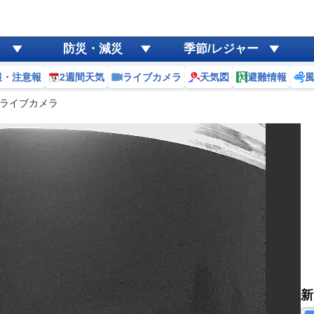
防災・減災
季節/レジャー
報・注意報
2週間天気
ライブカメラ
天気図
避難情報
ライブカメラ
新