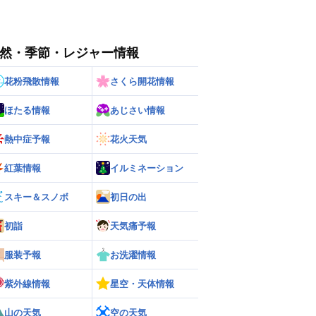
然・季節・レジャー情報
花粉飛散情報
さくら開花情報
ほたる情報
あじさい情報
熱中症予報
花火天気
紅葉情報
イルミネーション
スキー＆スノボ
初日の出
初詣
天気痛予報
服装予報
お洗濯情報
紫外線情報
星空・天体情報
山の天気
空の天気