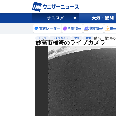
オススメ
天気・観測
雨雲レーダー
台風情報
地震情報
警
妙高市桶海の
トップ
ライブカメラ
中部
新潟
妙高市桶海のライブカメラ