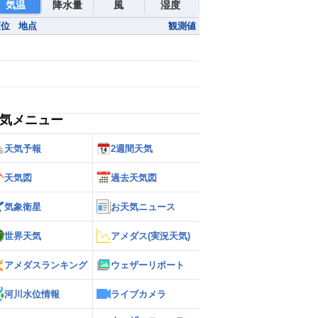
気温
降水量
風
湿度
順位
地点
観測値
気メニュー
天気予報
2週間天気
天気図
過去天気図
気象衛星
お天気ニュース
世界天気
アメダス(実況天気)
アメダスランキング
ウェザーリポート
河川水位情報
ライブカメラ