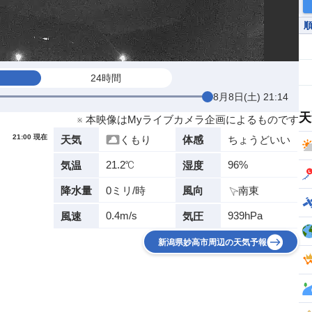
24時間
8月8日(土) 21:14
天
※ 本映像はMyライブカメラ企画によるものです
21:00 現在
くもり
ちょうどいい
天気
体感
21.2℃
96%
気温
湿度
0ミリ/時
南東
降水量
風向
0.4m/s
939hPa
風速
気圧
新潟県妙高市周辺の天気予報