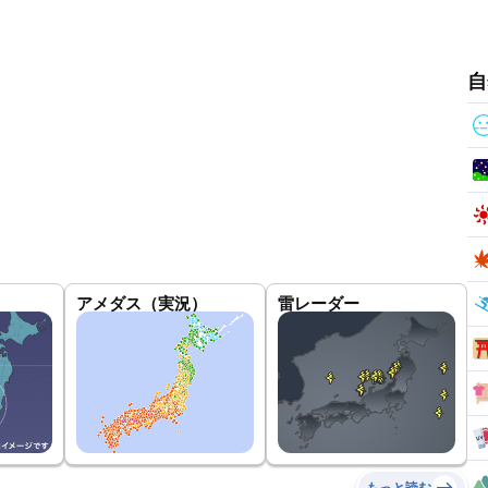
自
アメダス（実況）
雷レーダー
もっと読む