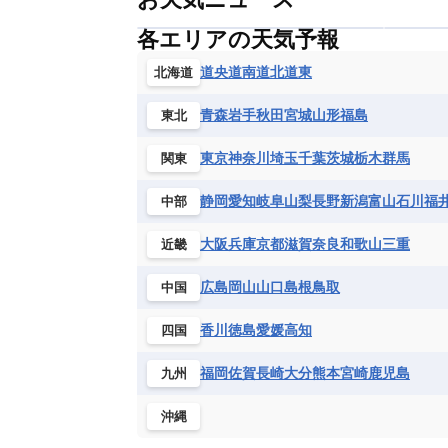
各エリアの天気予報
道央
道南
道北
道東
北海道
青森
岩手
秋田
宮城
山形
福島
東北
東京
神奈川
埼玉
千葉
茨城
栃木
群馬
関東
静岡
愛知
岐阜
山梨
長野
新潟
富山
石川
福
中部
大阪
兵庫
京都
滋賀
奈良
和歌山
三重
近畿
広島
岡山
山口
島根
鳥取
中国
香川
徳島
愛媛
高知
四国
福岡
佐賀
長崎
大分
熊本
宮崎
鹿児島
九州
沖縄