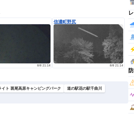
レ
ラ
信濃町野尻
8/8 21:14
8/8 21:14
防
 ライト 斑尾高原キャンピングパーク
道の駅花の駅千曲川