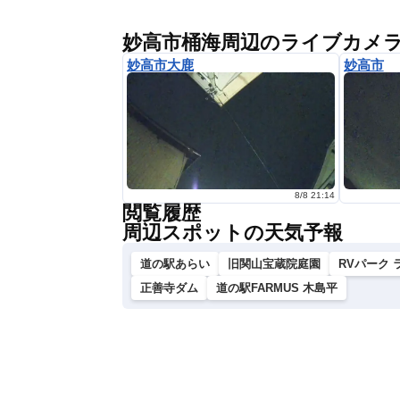
妙高市桶海周辺のライブカメ
妙高市大鹿
妙高市
8/8 21:14
閲覧履歴
周辺スポットの天気予報
道の駅あらい
旧関山宝蔵院庭園
RVパーク
正善寺ダム
道の駅FARMUS 木島平