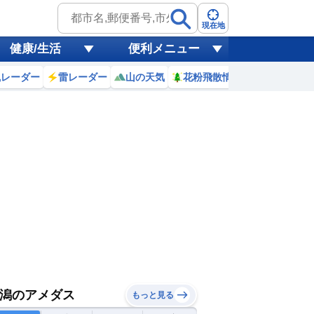
現在地
健康/生活
便利メニュー
風レーダー
雷レーダー
山の天気
花粉飛散情報
世界天気
潟のアメダス
もっと見る