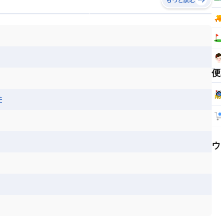
便
井
ウ