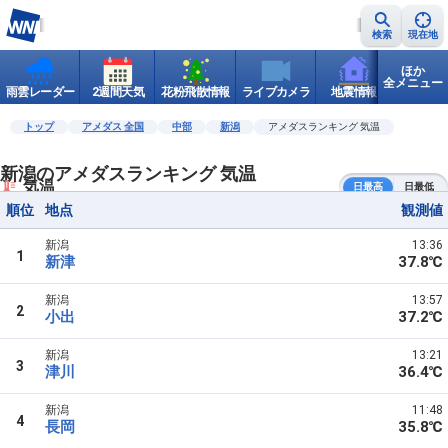
検索
現在地
ほか
全メニュー
雨雲レーダー
2週間天気
花粉飛散情報
ライブカメラ
地震情報
世界天
トップ
アメダス 全国
中部
新潟
アメダスランキング 気温
新潟のアメダスランキング 気温
気温
日最高
日最低
順位
地点
観測値
新潟
13:36
1
新津
37.8℃
新潟
13:57
2
小出
37.2℃
新潟
13:21
3
津川
36.4℃
新潟
11:48
4
長岡
35.8℃