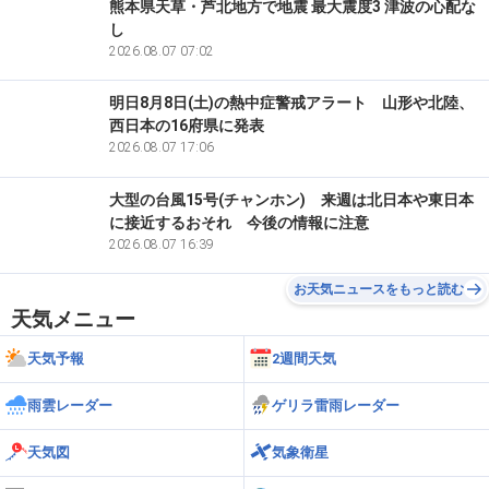
熊本県天草・芦北地方で地震 最大震度3 津波の心配な
新潟
12:45
13
新潟
34.4℃
し
2026.08.07 07:02
新潟
12:25
14
粟島
34.3℃
明日8月8日(土)の熱中症警戒アラート 山形や北陸、
西日本の16府県に発表
新潟
13:40
15
寺泊
34.0℃
2026.08.07 17:06
新潟
11:23
大型の台風15号(チャンホン) 来週は北日本や東日本
16
巻
33.8℃
に接近するおそれ 今後の情報に注意
2026.08.07 16:39
新潟
13:14
17
津南
33.7℃
お天気ニュースをもっと読む
新潟
15:33
天気メニュー
18
中条
33.6℃
天気予報
2週間天気
新潟
12:32
18
安塚
33.6℃
雨雲レーダー
ゲリラ雷雨レーダー
新潟
14:05
20
能生
33.2℃
天気図
気象衛星