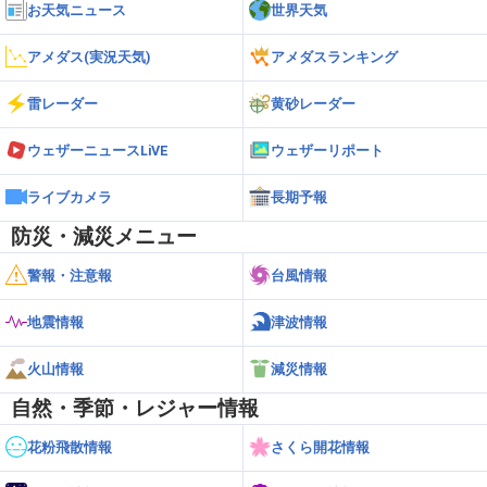
新潟
10:29
お天気ニュース
世界天気
21
関山
32.8℃
アメダス(実況天気)
アメダスランキング
新潟
14:16
22
松浜
32.7℃
雷レーダー
黄砂レーダー
新潟
16:23
23
大潟
32.6℃
ウェザーニュースLiVE
ウェザーリポート
新潟
14:39
24
ライブカメラ
柏崎
長期予報
32.4℃
防災・減災メニュー
新潟
17:03
25
相川
31.9℃
警報・注意報
台風情報
新潟
13:25
25
両津
31.9℃
地震情報
津波情報
新潟
13:53
火山情報
減災情報
27
弾崎
31.6℃
自然・季節・レジャー情報
花粉飛散情報
さくら開花情報