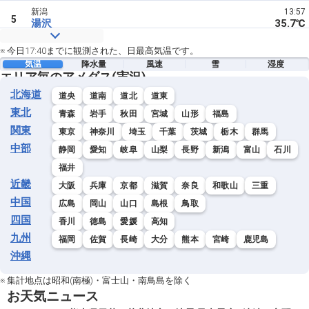
新潟
13:57
5
湯沢
35.7℃
新潟
11:39
※ 今日17:40までに観測された、日最高気温です。
6
三条
35.6℃
気温
降水量
風速
雪
湿度
エリア毎のアメダス(実況)
新潟
11:15
北海道
6
道央
道南
道北
道東
下関
35.6℃
東北
青森
岩手
秋田
宮城
山形
福島
新潟
12:29
関東
東京
神奈川
埼玉
千葉
茨城
栃木
群馬
8
十日町
35.3℃
中部
静岡
愛知
岐阜
山梨
長野
新潟
富山
石川
新潟
12:14
福井
9
村上
35.2℃
近畿
大阪
兵庫
京都
滋賀
奈良
和歌山
三重
中国
新潟
12:48
広島
岡山
山口
島根
鳥取
10
羽茂
34.9℃
四国
香川
徳島
愛媛
高知
九州
福岡
佐賀
長崎
大分
熊本
宮崎
鹿児島
新潟
13:27
11
守門
34.8℃
沖縄
新潟
14:17
※ 集計地点は昭和(南極)・富士山・南鳥島を除く
12
高田
34.6℃
お天気ニュース