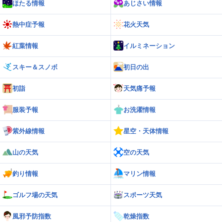
ほたる情報
あじさい情報
熱中症予報
花火天気
紅葉情報
イルミネーション
スキー＆スノボ
初日の出
初詣
天気痛予報
服装予報
お洗濯情報
紫外線情報
星空・天体情報
山の天気
空の天気
釣り情報
マリン情報
ゴルフ場の天気
スポーツ天気
風邪予防指数
乾燥指数