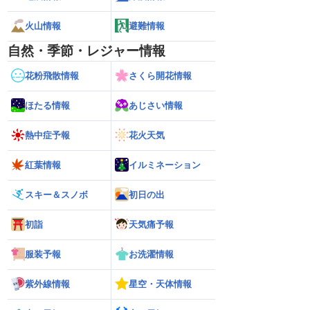
火山情報
避難情報
自然・季節・レジャー情報
花粉飛散情報
さくら開花情報
ほたる情報
あじさい情報
熱中症予報
花火天気
紅葉情報
イルミネーション
スキー＆スノボ
初日の出
初詣
天気痛予報
服装予報
お洗濯情報
】前半は晴れてもにわ
【台風13号 2026】大東島地方が暴風域
【地震速報】熊本県
15号の動向にも注意
に 明日午後にかけて沖縄本島・奄美通
M5.1の地震 熊
紫外線情報
星空・天体情報
過する見込み 早めの備えを ※8月6日
で震度4を観測
10時更新