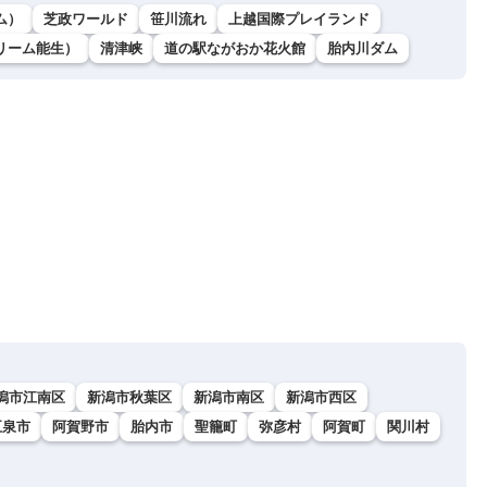
ム）
芝政ワールド
笹川流れ
上越国際プレイランド
リーム能生）
清津峡
道の駅ながおか花火館
胎内川ダム
潟市江南区
新潟市秋葉区
新潟市南区
新潟市西区
五泉市
阿賀野市
胎内市
聖籠町
弥彦村
阿賀町
関川村