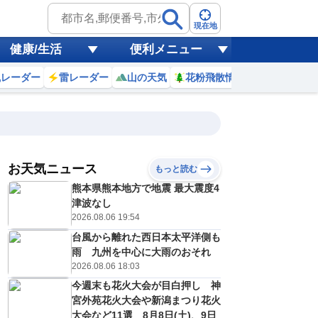
現在地
健康/生活
便利メニュー
風レーダー
雷レーダー
山の天気
花粉飛散情報
世界天気
お天気ニュース
もっと読む
熊本県熊本地方で地震 最大震度4
0
11
12
13
14
15
16
17
18
津波なし
2026.08.06 19:54
台風から離れた西日本太平洋側も
0
0
0
0
0
0
0
0
雨 九州を中心に大雨のおそれ
ミリ
ミリ
ミリ
ミリ
ミリ
ミリ
ミリ
ミリ
ミリ
2026.08.06 18:03
32
32
32
32
32
31
30
30
℃
℃
℃
℃
℃
℃
℃
℃
℃
今週末も花火大会が目白押し 神
宮外苑花火大会や新潟まつり花火
2
2
2
2
2
1
1
1
/s
m/s
m/s
m/s
m/s
m/s
m/s
m/s
m/s
大会など11選 8月8日(土)、9日