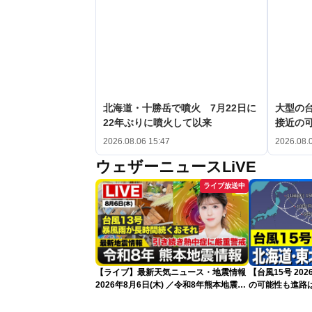
北海道・十勝岳で噴火 7月22日に
大型の台
22年ぶりに噴火して以来
接近の
2026.08.06 15:47
2026.08.
ウェザーニュースLiVE
ライブ放送中
【ライブ】最新天気ニュース・地震情報
【台風15号 2
2026年8月6日(木) ／令和8年熊本地震情
の可能性も進路は
報 台風13号暴風雨が長時間続くおそれ
新）
〈ウェザーニュースLiVEイブニング・小