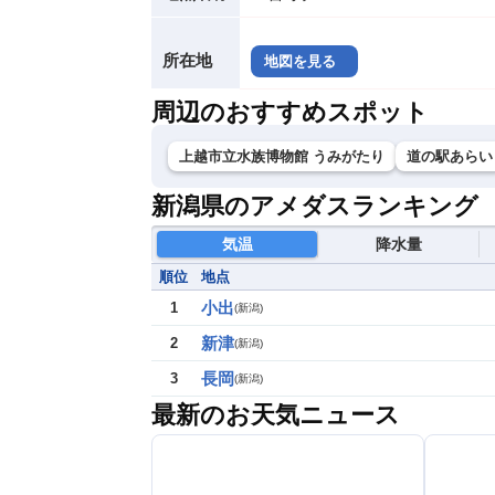
所在地
地図を見る
周辺のおすすめスポット
上越市立水族博物館 うみがたり
道の駅あらい
新潟県のアメダスランキング
気温
降水量
順位
地点
小出
1
(
新潟
)
新津
2
(
新潟
)
長岡
3
(
新潟
)
最新のお天気ニュース