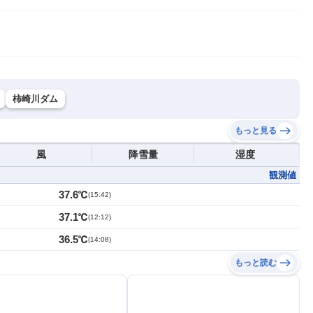
柿崎川ダム
もっと見る
風
降雪量
湿度
観測値
37.6℃
(
15:42
)
37.1℃
(
12:12
)
36.5℃
(
14:08
)
もっと読む