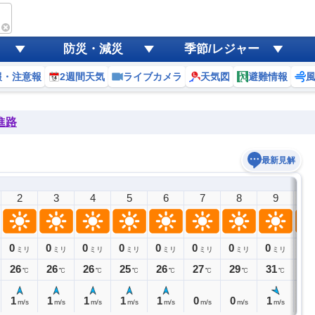
防災・減災
季節/レジャー
報・注意報
2週間天気
ライブカメラ
天気図
避難情報
進路
最新見解
2
3
4
5
6
7
8
9
1
0
0
0
0
0
0
0
0
0
ミリ
ミリ
ミリ
ミリ
ミリ
ミリ
ミリ
ミリ
26
26
26
25
26
27
29
31
32
℃
℃
℃
℃
℃
℃
℃
℃
1
1
1
1
1
0
0
1
2
m/s
m/s
m/s
m/s
m/s
m/s
m/s
m/s
m