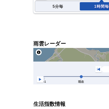
5分毎
1時間毎
雨雲レーダー
生活指数情報