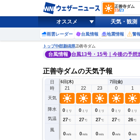
正善寺ダム
33
/
23
オススメ
天気・観測
雨雲レーダー
台風情報
地震情報
警
トップ
中部
新潟県
正善寺ダム
台風情報
台風13号・15号｜今後の予想
正善寺ダムの天気予報
日
6日(木)
7日(金)
17
18
19
20
21
22
23
0
1
時
天気
降水
0
0
0
0
0
0
0
0
ミリ
ミリ
ミリ
ミリ
ミリ
ミリ
ミリ
ミリ
ミリ
気温
30
29
28
28
27
27
27
27
26
℃
℃
℃
℃
℃
℃
℃
℃
℃
風
1
1
1
0
0
0
0
0
0
m/s
m/s
m/s
m/s
m/s
m/s
m/s
m/s
m/s