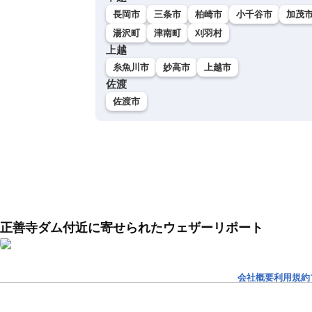
長岡市
三条市
柏崎市
小千谷市
加茂
湯沢町
津南町
刈羽村
上越
糸魚川市
妙高市
上越市
佐渡
佐渡市
正善寺ダム付近に寄せられたウェザーリポート
会社概要
利用規約