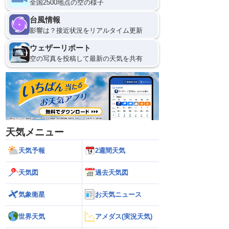
全国2500地点の空の様子
8日(土)
台風情報
21
0
影響は？接近状況をリアルタイム更新
ウェザーリポート
空の写真を投稿して最新の天気を共有
天気メニュー
天気予報
2週間天気
天気図
過去天気図
気象衛星
お天気ニュース
世界天気
アメダス(実況天気)