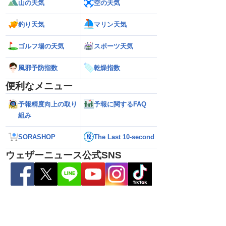
山の天気
空の天気
釣り天気
マリン天気
ゴルフ場の天気
スポーツ天気
風邪予防指数
乾燥指数
便利なメニュー
予報精度向上の取り
予報に関するFAQ
組み
SORASHOP
The Last 10-second
ウェザーニュース公式SNS