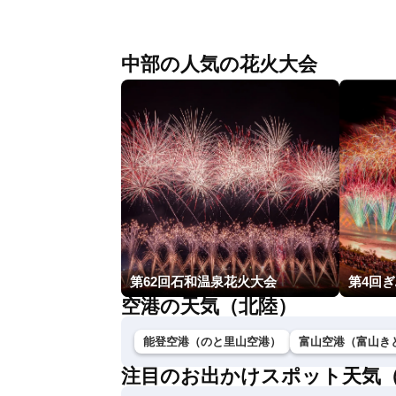
林李衣奈／本田竜也〉
中部の人気の花火大会
第62回石和温泉花火大会
第4回
空港の天気（北陸）
能登空港（のと里山空港）
富山空港（富山き
注目のお出かけスポット天気