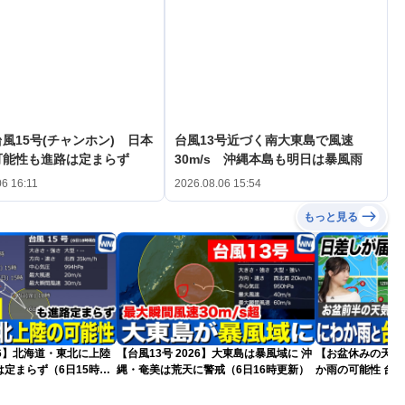
風15号(チャンホン) 日本
台風13号近づく南大東島で風速
可能性も進路は定まらず
30m/s 沖縄本島も明日は暴風雨
06 16:11
2026.08.06 15:54
もっと見る
026】北海道・東北に上陸
【台風13号 2026】大東島は暴風域に 沖
【お盆休みの天気
定まらず（6日15時更
縄・奄美は荒天に警戒（6日16時更新）
か雨の可能性 台風