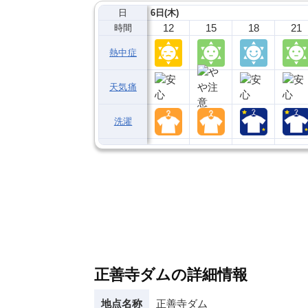
日
6日(木)
12
15
18
21
時間
熱中症
天気痛
洗濯
正善寺ダムの詳細情報
地点名称
正善寺ダム