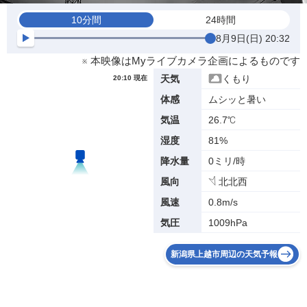
10分間
24時間
8月9日(日) 20:32
※ 本映像はMyライブカメラ企画によるものです
くもり
天気
20:10 現在
ムシッと暑い
体感
26.7℃
気温
81%
湿度
0ミリ/時
降水量
北北西
風向
0.8m/s
風速
1009hPa
気圧
新潟県上越市周辺の天気予報