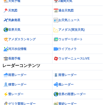
天気予報
2週間天気
天気図
過去天気図
気象衛星
お天気ニュース
世界天気
アメダス(実況天気)
アメダスランキング
ウェザーリポート
河川水位情報
ライブカメラ
長期予報
ウェザーニュースLiVE
レーダーコンテンツ
雨雲レーダー
雨雪レーダー
積雪レーダー
風レーダー
雷レーダー
世界の雨雲レーダー
ゲリラ雷雨レーダー
黄砂レーダー