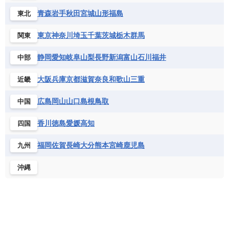
青森
岩手
秋田
宮城
山形
福島
東北
東京
神奈川
埼玉
千葉
茨城
栃木
群馬
関東
静岡
愛知
岐阜
山梨
長野
新潟
富山
石川
福井
中部
大阪
兵庫
京都
滋賀
奈良
和歌山
三重
近畿
広島
岡山
山口
島根
鳥取
中国
香川
徳島
愛媛
高知
四国
福岡
佐賀
長崎
大分
熊本
宮崎
鹿児島
九州
沖縄