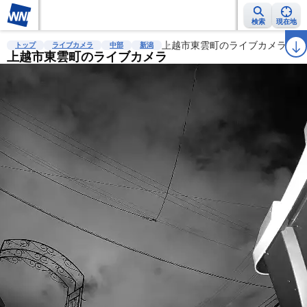
検索
現在地
雨雲レーダー
台風情報
地震情報
上越市東雲町のライブカメラ
警報・注意報
2週間天気
ラ
トップ
ライブカメラ
中部
新潟
上越市東雲町のライブカメラ