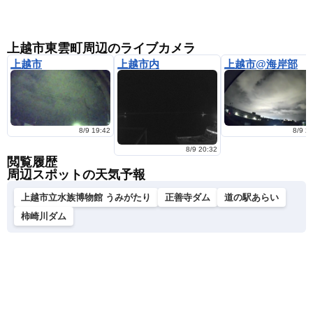
上越市東雲町周辺のライブカメラ
上越市
上越市内
上越市@海岸部
8/9 19:42
8/9 2
8/9 20:32
閲覧履歴
周辺スポットの天気予報
上越市立水族博物館 うみがたり
正善寺ダム
道の駅あらい
柿崎川ダム