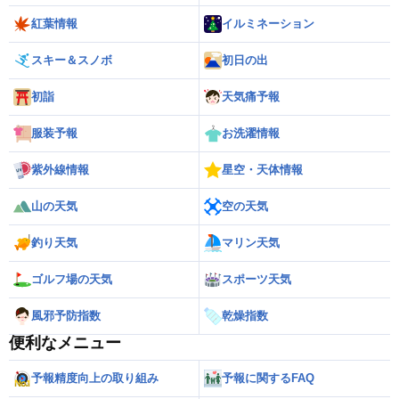
紅葉情報
イルミネーション
スキー＆スノボ
初日の出
初詣
天気痛予報
服装予報
お洗濯情報
紫外線情報
星空・天体情報
山の天気
空の天気
釣り天気
マリン天気
ゴルフ場の天気
スポーツ天気
風邪予防指数
乾燥指数
便利なメニュー
予報精度向上の取り組み
予報に関するFAQ