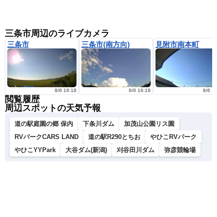
三条市周辺のライブカメラ
三条市
三条市(南方向)
見附市南本町
8/6 16:18
8/6 16:18
8/6 1
閲覧履歴
周辺スポットの天気予報
道の駅庭園の郷 保内
下条川ダム
加茂山公園リス園
RVパークCARS LAND
道の駅R290とちお
やひこRVパーク
やひこYYPark
大谷ダム(新潟)
刈谷田川ダム
弥彦競輪場