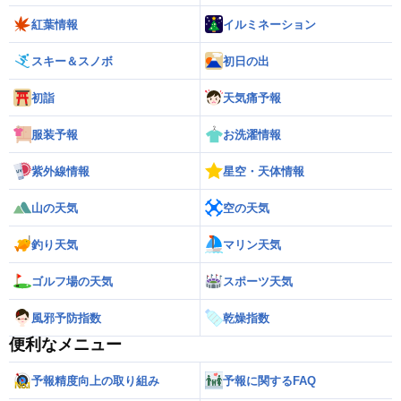
紅葉情報
イルミネーション
スキー＆スノボ
初日の出
初詣
天気痛予報
服装予報
お洗濯情報
紫外線情報
星空・天体情報
山の天気
空の天気
釣り天気
マリン天気
ゴルフ場の天気
スポーツ天気
風邪予防指数
乾燥指数
便利なメニュー
予報精度向上の取り組み
予報に関するFAQ