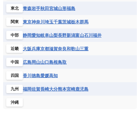
青森
岩手
秋田
宮城
山形
福島
東北
東京
神奈川
埼玉
千葉
茨城
栃木
群馬
関東
静岡
愛知
岐阜
山梨
長野
新潟
富山
石川
福井
中部
大阪
兵庫
京都
滋賀
奈良
和歌山
三重
近畿
広島
岡山
山口
島根
鳥取
中国
香川
徳島
愛媛
高知
四国
福岡
佐賀
長崎
大分
熊本
宮崎
鹿児島
九州
沖縄