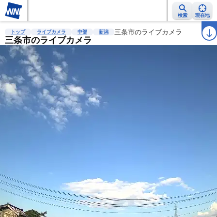
検索
現在地
雨雲レーダー
台風情報
地震情報
三条市のライブカメラ
警報・注意報
2週間天気
ラ
トップ
ライブカメラ
中部
新潟
三条市のライブカメラ