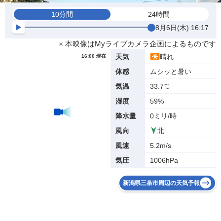
10分間
24時間
8月6日(木) 16:17
※ 本映像はMyライブカメラ企画によるものです
晴れ
天気
16:00 現在
ムシッと暑い
体感
33.7℃
気温
59%
湿度
0ミリ/時
降水量
北
風向
5.2m/s
風速
1006hPa
気圧
新潟県三条市周辺の天気予報