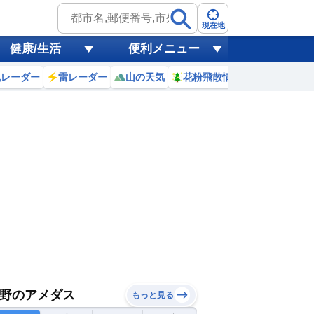
現在地
健康/生活
便利メニュー
風レーダー
雷レーダー
山の天気
花粉飛散情報
世界天気
野のアメダス
もっと見る