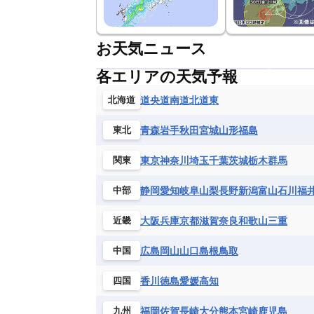
お天気ニュース
各エリアの天気予報
道央
道南
道北
道東
北海道
青森
岩手
秋田
宮城
山形
福島
東北
東京
神奈川
埼玉
千葉
茨城
栃木
群馬
関東
静岡
愛知
岐阜
山梨
長野
新潟
富山
石川
福
中部
大阪
兵庫
京都
滋賀
奈良
和歌山
三重
近畿
広島
岡山
山口
島根
鳥取
中国
香川
徳島
愛媛
高知
四国
福岡
佐賀
長崎
大分
熊本
宮崎
鹿児島
九州