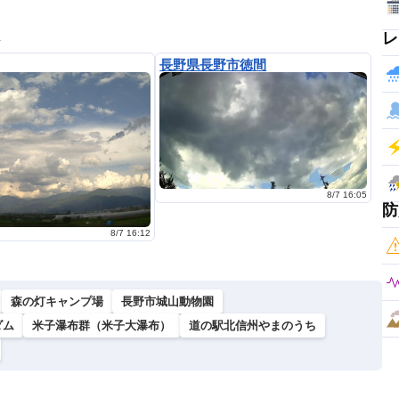
レ
ラ
長野県長野市徳間
8/7 16:05
防
8/7 16:12
森の灯キャンプ場
長野市城山動物園
ダム
米子瀑布群（米子大瀑布）
道の駅北信州やまのうち