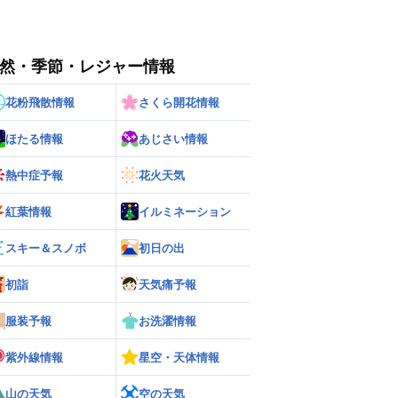
然・季節・レジャー情報
花粉飛散情報
さくら開花情報
ほたる情報
あじさい情報
熱中症予報
花火天気
紅葉情報
イルミネーション
スキー＆スノボ
初日の出
初詣
天気痛予報
服装予報
お洗濯情報
紫外線情報
星空・天体情報
山の天気
空の天気