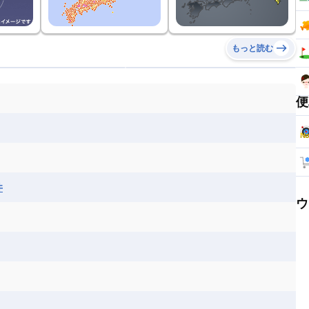
もっと読む
便
井
ウ