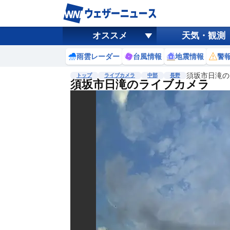
オススメ
天気・観測
雨雲レーダー
台風情報
地震情報
警
須坂市日滝の
トップ
ライブカメラ
中部
長野
須坂市日滝のライブカメラ