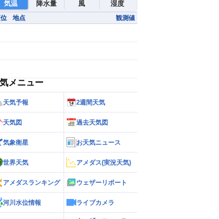
気温
降水量
風
湿度
順位
地点
観測値
気メニュー
天気予報
2週間天気
天気図
過去天気図
気象衛星
お天気ニュース
世界天気
アメダス(実況天気)
アメダスランキング
ウェザーリポート
河川水位情報
ライブカメラ