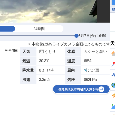
24時間
8月7日(金) 16:59
天
※ 本映像はMyライブカメラ企画によるものです
16:40 現在
くもり
ムシッと暑い
天気
体感
30.3℃
68%
気温
湿度
0ミリ/時
北北西
降水量
風向
3.3m/s
962hPa
風速
気圧
長野県須坂市周辺の天気予報