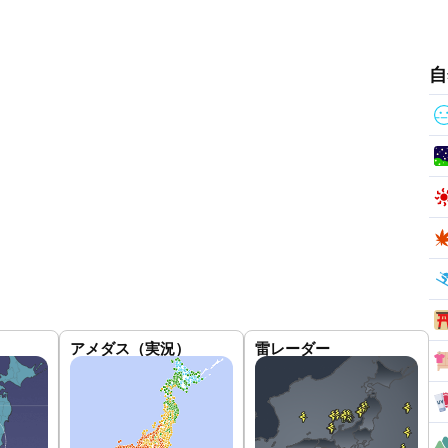
自
アメダス（実況）
雷レーダー