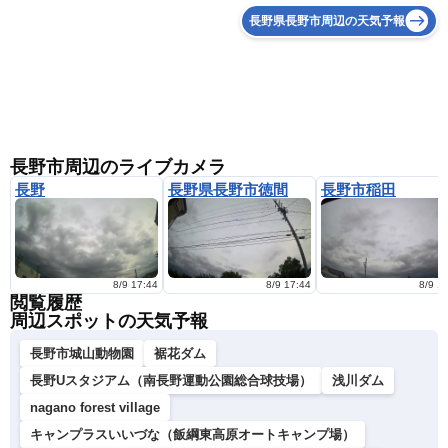
長野県長野市周辺の天気予報
長野市周辺のライブカメラ
長野
長野県長野市徳間
長野市稲田
8/9 17:44
8/9 17:44
8/9 1
閲覧履歴
周辺スポットの天気予報
長野市城山動物園
裾花ダム
長野Uスタジアム（南長野運動公園総合球技場）
浅川ダム
nagano forest village
キャンプラスいいづな（飯綱東高原オートキャンプ場）