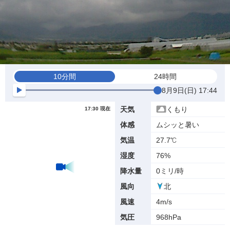
10分間
24時間
8月9日(日) 17:44
くもり
天気
17:30 現在
ムシッと暑い
体感
27.7℃
気温
76%
湿度
0ミリ/時
降水量
北
風向
4m/s
風速
968hPa
気圧