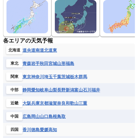
各エリアの天気予報
道央
道南
道北
道東
北海道
青森
岩手
秋田
宮城
山形
福島
東北
東京
神奈川
埼玉
千葉
茨城
栃木
群馬
関東
静岡
愛知
岐阜
山梨
長野
新潟
富山
石川
福井
中部
大阪
兵庫
京都
滋賀
奈良
和歌山
三重
近畿
広島
岡山
山口
島根
鳥取
中国
香川
徳島
愛媛
高知
四国