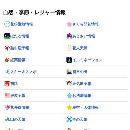
自然・季節・レジャー情報
花粉飛散情報
さくら開花情報
ほたる情報
あじさい情報
熱中症予報
花火天気
紅葉情報
イルミネーション
スキー＆スノボ
初日の出
初詣
天気痛予報
服装予報
お洗濯情報
紫外線情報
星空・天体情報
山の天気
空の天気