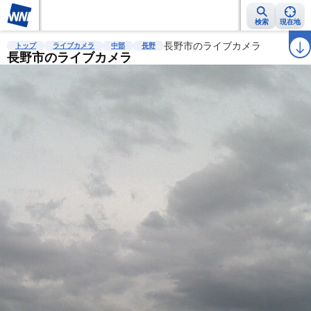
検索
現在地
雨雲レーダー
台風情報
地震情報
長野市のライブカメラ
警報・注意報
2週間天気
ラ
トップ
ライブカメラ
中部
長野
長野市のライブカメラ