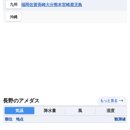
福岡
佐賀
長崎
大分
熊本
宮崎
鹿児島
九州
沖縄
長野のアメダス
もっと見る
気温
降水量
風
湿度
順位
地点
観測値