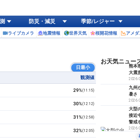
測
防災・減災
季節/レジャー
ライブカメラ
地震情報
世界天気
桜開花情報
アメダ
お天気ニュー
熊本
日最小
大震
観測値
2026.0
九州
29%
11:15
暑さ
2026.0
30%
12:12
大型
接近
31%
12:58
警戒
2026.0
32%
12:05