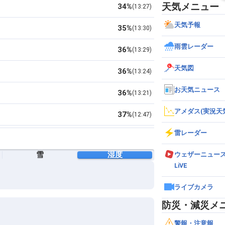
天気メニュー
34%
13:27
天気予報
35%
13:30
雨雲レーダー
36%
13:29
天気図
36%
13:24
お天気ニュース
36%
13:21
アメダス(実況天
37%
12:47
雷レーダー
37%
13:12
雪
湿度
ウェザーニュー
37%
12:30
LiVE
37%
13:24
ライブカメラ
37%
12:57
防災・減災メ
37%
10:16
警報・注意報