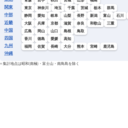
青森
岩手
秋田
宮城
山形
福島
関東
東京
神奈川
埼玉
千葉
茨城
栃木
群馬
16
岩泉
岩手
中部
静岡
愛知
岐阜
山梨
長野
新潟
富山
石川
近畿
16
糠内
大阪
兵庫
京都
滋賀
奈良
和歌山
三重
道東
中国
広島
岡山
山口
島根
鳥取
16
生田原
道東
四国
香川
徳島
愛媛
高知
九州
福岡
佐賀
長崎
大分
熊本
宮崎
鹿児島
16
高山
岐阜
沖縄
16
広島
広島
※ 集計地点は昭和(南極)・富士山・南鳥島を除く
21
長野
長野
21
甲府
山梨
21
唐津
佐賀
21
大田
島根
21
津和野
島根