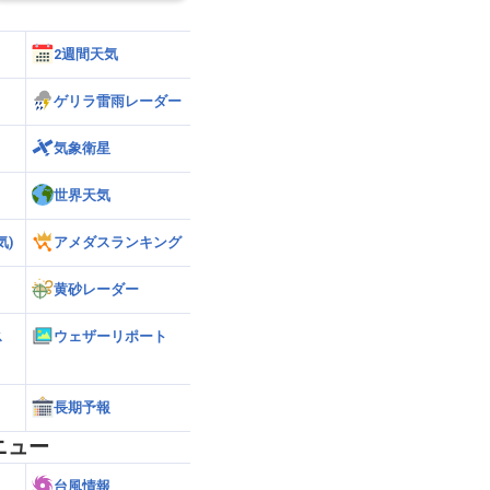
2週間天気
ゲリラ雷雨レーダー
気象衛星
世界天気
気)
アメダスランキング
黄砂レーダー
ス
ウェザーリポート
長期予報
ニュー
台風情報