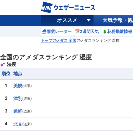
オススメ
天気予報・観
雨雲レーダー
2週間天気
花粉飛散情報
トップ
アメダス 全国
アメダスランキング 湿度
全国のアメダスランキング 湿度
湿度
順位
地点
1
美幌
道東
2
津別
道東
3
遠軽
道東
4
北見
道東