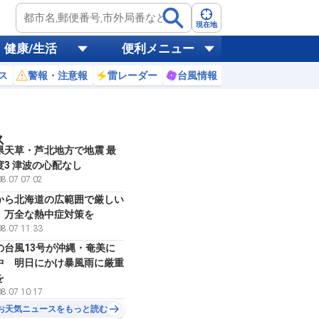
現在地
健康/生活
便利メニュー
ス
警報・注意報
雷レーダー
台風情報
お天気ニュース
ス
県天草・芦北地方で地震 最
度3 津波の心配なし
8.07 07:02
から北海道の広範囲で厳しい
 万全な熱中症対策を
8.07 11:33
の台風13号が沖縄・奄美に
中 明日にかけ暴風雨に厳重
を
8.07 10:17
お天気ニュースをもっと読む