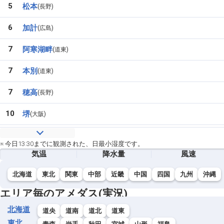
5
松本
長野
6
加計
広島
7
阿寒湖畔
道東
7
本別
道東
7
穂高
長野
10
堺
大阪
10
白川
岐阜
※ 今日13:30までに観測された、日最小湿度です。
気温
降水量
風速
10
前原
福岡
北海道
東北
関東
中部
近畿
中国
四国
九州
沖縄
10
枚方
大阪
エリア毎のアメダス(実況)
10
芽室
道東
北海道
道央
道南
道北
道東
10
留辺蘂
道東
東北