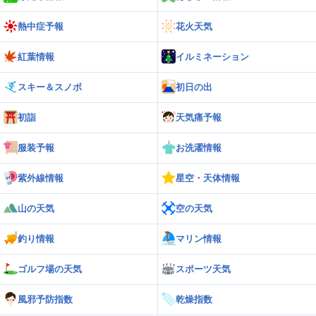
熱中症予報
花火天気
紅葉情報
イルミネーション
スキー＆スノボ
初日の出
初詣
天気痛予報
服装予報
お洗濯情報
紫外線情報
星空・天体情報
山の天気
空の天気
釣り情報
マリン情報
ゴルフ場の天気
スポーツ天気
風邪予防指数
乾燥指数