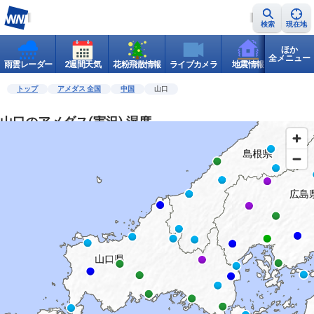
検索
現在地
ほか
全メニュー
雨雲レーダー
2週間天気
花粉飛散情報
ライブカメラ
地震情報
世界天
トップ
アメダス 全国
中国
山口
山口のアメダス(実況) 湿度