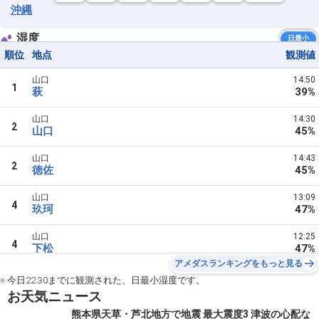
沖縄
湿度
日最小
順位
地点
観測値
山口
14:50
1
萩
39%
山口
14:30
2
山口
45%
山口
14:43
2
徳佐
45%
山口
13:09
4
玖珂
47%
山口
12:25
4
下松
47%
アメダスランキングをもっと見る
※ 今日22:30までに観測された、日最小湿度です。
お天気ニュース
熊本県天草・芦北地方で地震 最大震度3 津波の心配な