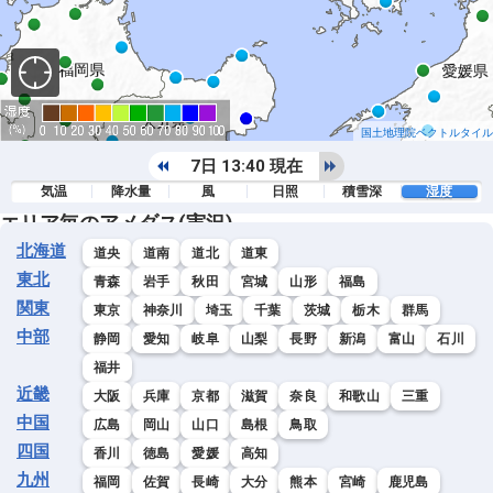
国土地理院ベクトルタイル
7日 13:40 現在
気温
降水量
風
日照
積雪深
湿度
エリア毎のアメダス(実況)
北海道
道央
道南
道北
道東
東北
青森
岩手
秋田
宮城
山形
福島
関東
東京
神奈川
埼玉
千葉
茨城
栃木
群馬
中部
静岡
愛知
岐阜
山梨
長野
新潟
富山
石川
福井
近畿
大阪
兵庫
京都
滋賀
奈良
和歌山
三重
中国
広島
岡山
山口
島根
鳥取
四国
香川
徳島
愛媛
高知
九州
福岡
佐賀
長崎
大分
熊本
宮崎
鹿児島