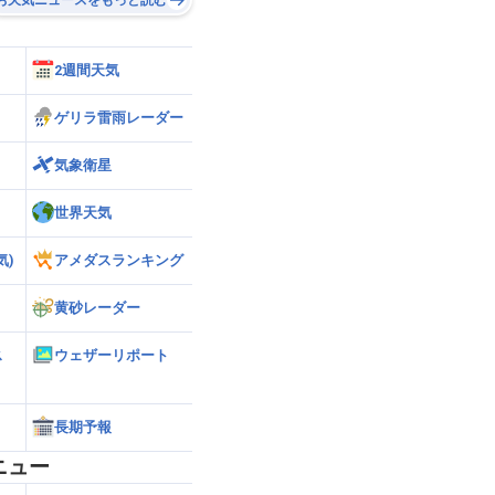
2週間天気
ゲリラ雷雨レーダー
気象衛星
世界天気
気)
アメダスランキング
黄砂レーダー
ス
ウェザーリポート
長期予報
ニュー