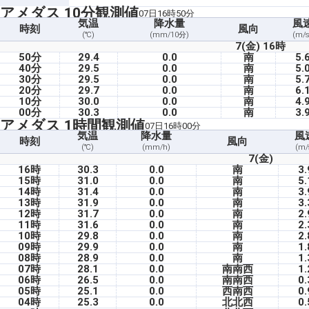
アメダス 10分観測値
07日16時50分
気温
降水量
風
時刻
風向
(℃)
(mm/10分)
(m/s
7(金) 16時
50分
29.4
0.0
南
5.
40分
29.5
0.0
南
5.
30分
29.5
0.0
南
5.
20分
29.7
0.0
南
6.
10分
30.0
0.0
南
4.
00分
30.3
0.0
南
3.
アメダス 1時間観測値
07日16時00分
気温
降水量
風
時刻
風向
(℃)
(mm/h)
(m/
7(金)
16時
30.3
0.0
南
3.
15時
31.0
0.0
南
5.
14時
31.4
0.0
南
3.
13時
31.9
0.0
南
3.
12時
31.7
0.0
南
2.
11時
31.6
0.0
南
2.
10時
29.8
0.0
南
2.
09時
29.9
0.0
南
1.
08時
28.9
0.0
南
1.
07時
28.1
0.0
南南西
1.
06時
26.5
0.0
南南西
0.
05時
25.1
0.0
西南西
0.
04時
25.3
0.0
北北西
0.