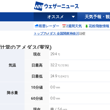
オススメ
天気予報・観
雨雲レーダー
2週間天気
花粉飛散情報
トップ
アメダス 全国
関東
神奈川
辻堂
辻堂のアメダス(実況)
29.4
現在
℃
32.2
気温
日最高
℃ (12:56)
24.9
日最低
℃ (04:21)
0.0
10分値
mm
降水量
0.0
60分値
mm
南 / 5.6
現在
m/s