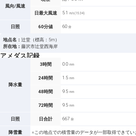
風向/風速
5.1
日最大風速
m/s (15:34)
60
日照
60分値
分
地点名：
辻堂（標高：5m）
所在地：
藤沢市辻堂西海岸
アメダス記録
0.0
3時間
mm
1.5
24時間
mm
降水量
9.5
48時間
mm
9.5
72時間
mm
667
日照
日合計
分
降雪量
※この地点での積雪量のデータが一部取得できてい