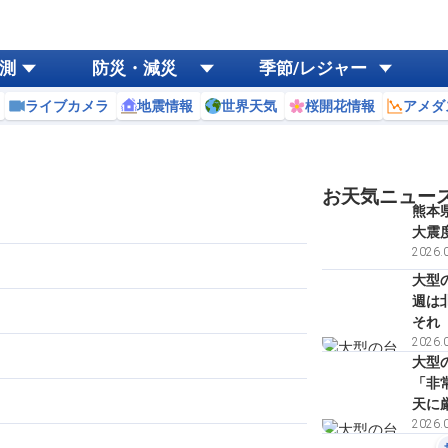
測
防災・減災
季節/レジャー
ライブカメラ
地震情報
世界天気
桜開花情報
アメダ
お天気ニュー
熊本
大震
2026.0
大型
週は
それ
2026.0
大型
「非
天に
2026.0