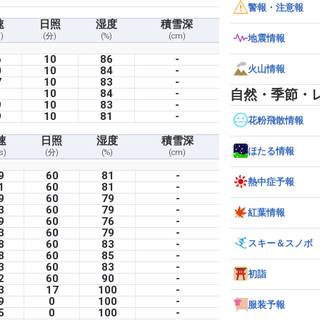
警報・注意報
速
日照
湿度
積雪深
)
(分)
(%)
(cm)
地震情報
6
10
86
-
火山情報
0
10
84
-
7
10
83
-
自然・季節・
1
10
84
-
9
10
83
-
9
10
81
-
花粉飛散情報
速
日照
湿度
積雪深
ほたる情報
s)
(分)
(%)
(cm)
9
60
81
-
熱中症予報
1
60
81
-
9
60
79
-
3
60
79
-
紅葉情報
9
60
76
-
3
60
79
-
スキー＆スノボ
8
60
83
-
8
60
85
-
3
60
83
-
初詣
2
60
90
-
3
17
100
-
9
0
100
-
服装予報
5
0
100
-