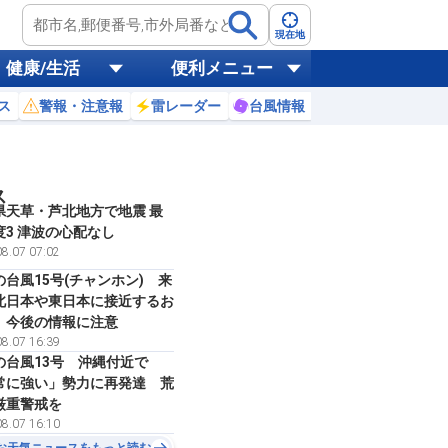
現在地
健康/生活
便利メニュー
ス
警報・注意報
雷レーダー
台風情報
お天気ニュース
ス
県天草・芦北地方で地震 最
度3 津波の心配なし
8.07 07:02
の台風15号(チャンホン) 来
北日本や東日本に接近するお
 今後の情報に注意
8.07 16:39
の台風13号 沖縄付近で
常に強い」勢力に再発達 荒
厳重警戒を
8.07 16:10
お天気ニュースをもっと読む