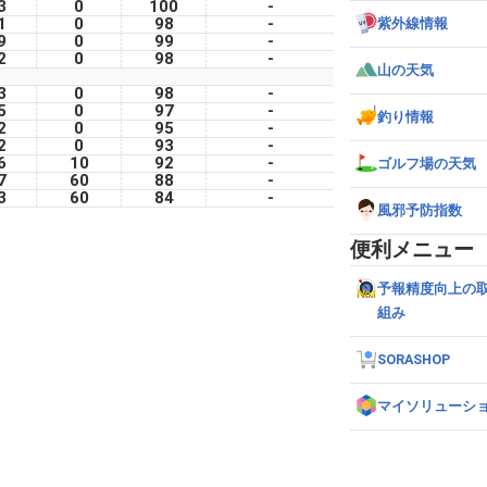
3
0
100
-
1
0
98
-
紫外線情報
9
0
99
-
2
0
98
-
山の天気
3
0
98
-
5
0
97
-
釣り情報
2
0
95
-
2
0
93
-
6
10
92
-
ゴルフ場の天気
7
60
88
-
3
60
84
-
風邪予防指数
便利メニュー
予報精度向上の
組み
SORASHOP
マイソリューシ