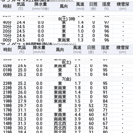
アメダス 10分観測値
08日03時50分
気温
降水量
風速
日照
湿度
積雪深
時刻
風向
(℃)
(mm/10分)
(m/s)
(分)
(%)
(cm)
50分
24.1
0.0
東
1.7
0
97
-
8(土) 3時
40分
24.4
0.0
東
1.4
0
97
-
30分
24.5
0.0
東
1.4
0
96
-
20分
24.5
0.0
東
1.0
0
96
-
10分
24.6
0.0
東
1.2
0
96
-
00分
24.5
0.0
東南東
1.3
0
96
-
アメダス 1時間観測値
08日03時00分
気温
降水量
風速
日照
湿度
積雪深
時刻
風向
(℃)
(mm/h)
(m/s)
(分)
(%)
(cm)
03時
24.5
0.0
東南東
1.3
0
96
-
8(土)
02時
24.6
0.0
東南東
2.1
0
96
-
01時
25.0
0.0
東
1.1
0
95
-
00時
25.2
0.0
東
1.5
0
94
-
7(金)
23時
25.2
0.0
東
1.7
0
95
-
22時
25.5
0.0
東南東
1.8
0
93
-
21時
26.0
0.0
東南東
1.4
0
91
-
20時
26.6
0.0
東南東
1.5
0
90
-
19時
27.9
0.0
東南東
1.5
0
84
-
18時
29.7
0.0
東
3.9
52
72
-
17時
31.1
0.0
東
3.7
60
71
-
16時
31.8
0.0
東南東
4.4
60
67
-
15時
32.3
0.0
南南東
3.9
60
61
-
14時
31.3
0.0
西北西
2.9
60
67
-
13時
30.2
0.0
西北西
3.8
55
74
-
12時
28.4
0.0
西北西
2.7
31
80
-