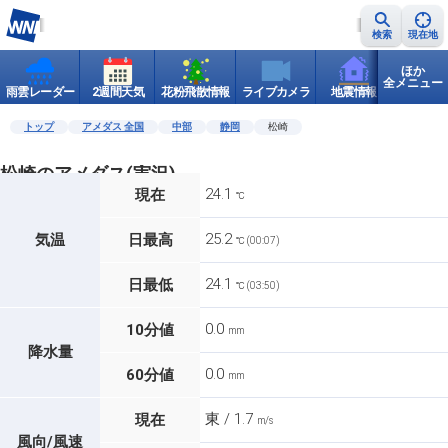
検索
現在地
ほか
全メニュー
雨雲レーダー
2週間天気
花粉飛散情報
ライブカメラ
地震情報
世界天
トップ
アメダス 全国
中部
静岡
松崎
松崎のアメダス(実況)
24.1
現在
℃
25.2
気温
日最高
℃ (00:07)
24.1
日最低
℃ (03:50)
0.0
10分値
mm
降水量
0.0
60分値
mm
東 / 1.7
現在
m/s
風向/風速