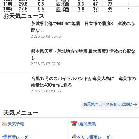
11時
29.8
0.5
西北西
3.3
47
77
-
10時
27.6
0.5
西北西
1.8
17
89
-
09時
26.9
0.0
西北西
2.0
45
90
-
お天気ニュース
08時
27.4
0.0
西北西
2.0
52
85
-
07時
26.1
0.0
東
1.3
17
96
-
茨城県北部でM3.9の地震 日立市で震度3 津波の心
06時
25.3
0.5
東南東
1.5
0
99
-
配なし
05時
25.3
0.0
南東
1.5
0
98
-
04時
25.3
2026.08.08 03:48
2.0
北東
0.8
0
98
-
熊本県天草・芦北地方で地震 最大震度3 津波の心配な
し
2026.08.07 07:02
台風13号のスパイラルバンドが奄美大島に 奄美市の
雨量は400mmに迫る
2026.08.07 21:35
お天気ニュースをもっと読む
天気メニュー
天気予報
2週間天気
雨雲レーダー
ゲリラ雷雨レーダー