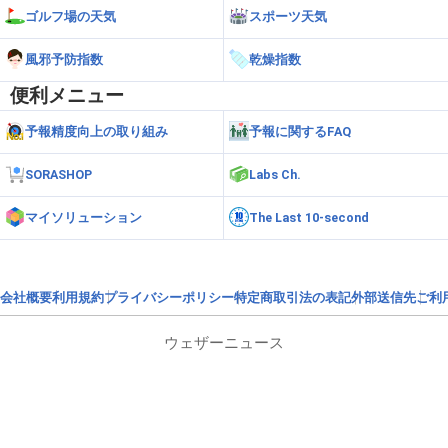
ゴルフ場の天気
スポーツ天気
風邪予防指数
乾燥指数
便利メニュー
予報精度向上の取り組み
予報に関するFAQ
SORASHOP
Labs Ch.
マイソリューション
The Last 10-second
会社概要
利用規約
プライバシーポリシー
特定商取引法の表記
外部送信先
ご利
ウェザーニュース