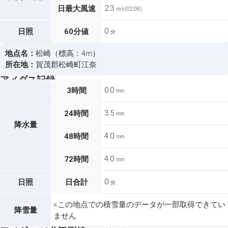
2.3
日最大風速
m/s (02:08)
0
日照
60分値
分
地点名：
松崎（標高：4m）
所在地：
賀茂郡松崎町江奈
アメダス記録
0.0
3時間
mm
3.5
24時間
mm
降水量
4.0
48時間
mm
4.0
72時間
mm
0
日照
日合計
分
※この地点での積雪量のデータが一部取得できてい
降雪量
ません