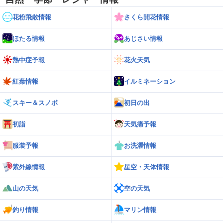
花粉飛散情報
さくら開花情報
ほたる情報
あじさい情報
熱中症予報
花火天気
紅葉情報
イルミネーション
スキー＆スノボ
初日の出
初詣
天気痛予報
服装予報
お洗濯情報
紫外線情報
星空・天体情報
山の天気
空の天気
釣り情報
マリン情報