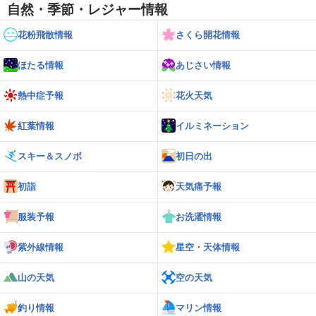
自然・季節・レジャー情報
花粉飛散情報
さくら開花情報
ほたる情報
あじさい情報
熱中症予報
花火天気
紅葉情報
イルミネーション
スキー＆スノボ
初日の出
初詣
天気痛予報
服装予報
お洗濯情報
紫外線情報
星空・天体情報
山の天気
空の天気
釣り情報
マリン情報