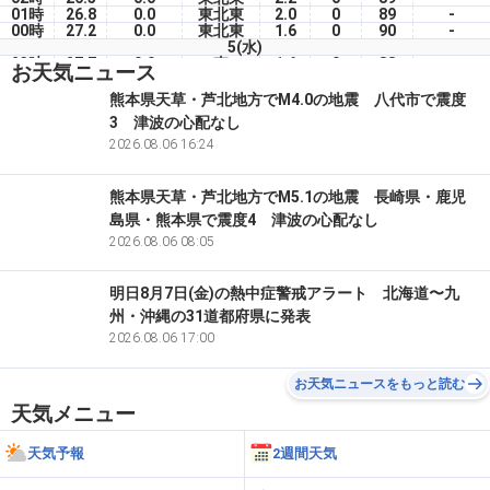
01時
26.8
0.0
東北東
2.0
0
89
-
00時
27.2
0.0
東北東
1.6
0
90
-
5(水)
23時
27.7
0.0
東
1.6
0
88
-
お天気ニュース
22時
28.2
0.0
東
1.1
0
87
-
21時
28.7
0.0
東
1.6
0
87
-
熊本県天草・芦北地方でM4.0の地震 八代市で震度
20時
29.0
0.0
北東
3.7
0
85
-
3 津波の心配なし
19時
29.3
0.0
北東
4.8
27
84
-
18時
29.8
2026.08.06 16:24
0.0
北東
4.2
18
81
-
熊本県天草・芦北地方でM5.1の地震 長崎県・鹿児
島県・熊本県で震度4 津波の心配なし
2026.08.06 08:05
明日8月7日(金)の熱中症警戒アラート 北海道〜九
州・沖縄の31道都府県に発表
2026.08.06 17:00
お天気ニュースをもっと読む
天気メニュー
天気予報
2週間天気