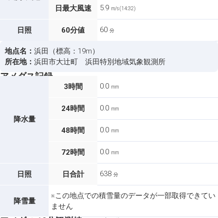
5.9
日最大風速
m/s (14:32)
60
日照
60分値
分
地点名：
浜田（標高：19m）
所在地：
浜田市大辻町 浜田特別地域気象観測所
アメダス記録
0.0
3時間
mm
0.0
24時間
mm
降水量
0.0
48時間
mm
0.0
72時間
mm
638
日照
日合計
分
※この地点での積雪量のデータが一部取得できてい
降雪量
ません