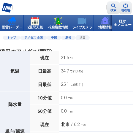
検索
現在地
ほか
全メニュー
雨雲レーダー
2週間天気
花粉飛散情報
ライブカメラ
地震情報
世界天
トップ
アメダス 全国
中国
島根
浜田
浜田のアメダス(実況)
31.6
現在
℃
34.7
気温
日最高
℃ (13:45)
25.1
日最低
℃ (05:41)
0.0
10分値
mm
降水量
0.0
60分値
mm
北東 / 6.2
現在
m/s
風向/風速