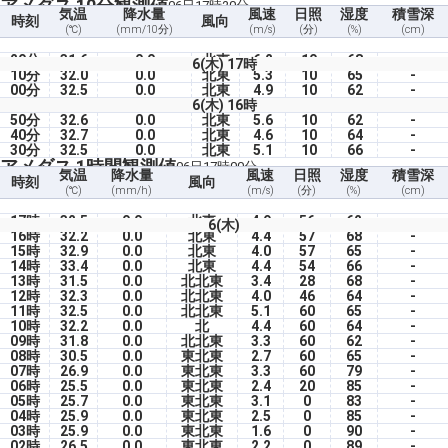
アメダス 10分観測値
06日17時20分
気温
降水量
風速
日照
湿度
積雪深
時刻
風向
(℃)
(mm/10分)
(m/s)
(分)
(%)
(cm)
20分
31.6
0.0
北東
6.2
10
68
-
6(木) 17時
10分
32.0
0.0
北東
5.3
10
65
-
00分
32.5
0.0
北東
4.9
10
62
-
6(木) 16時
50分
32.6
0.0
北東
5.6
10
62
-
40分
32.7
0.0
北東
4.6
10
64
-
30分
32.5
0.0
北東
5.1
10
66
-
アメダス 1時間観測値
06日17時00分
気温
降水量
風速
日照
湿度
積雪深
時刻
風向
(℃)
(mm/h)
(m/s)
(分)
(%)
(cm)
17時
32.5
0.0
北東
4.9
56
62
-
6(木)
16時
32.2
0.0
北東
4.4
57
68
-
15時
32.9
0.0
北東
4.0
57
65
-
14時
33.4
0.0
北東
4.4
54
66
-
13時
31.5
0.0
北北東
3.4
28
68
-
12時
32.3
0.0
北北東
4.0
46
64
-
11時
32.5
0.0
北北東
5.1
60
65
-
10時
32.2
0.0
北
4.4
60
64
-
09時
31.8
0.0
北北東
3.3
60
62
-
08時
30.5
0.0
東北東
2.7
60
65
-
07時
26.9
0.0
東北東
3.3
60
79
-
06時
25.5
0.0
東北東
2.4
20
85
-
05時
25.7
0.0
東北東
3.1
0
83
-
04時
25.9
0.0
東北東
2.5
0
85
-
03時
25.9
0.0
東北東
1.6
0
90
-
02時
26.5
0.0
東北東
2.2
0
89
-