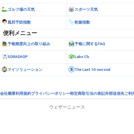
ゴルフ場の天気
スポーツ天気
風邪予防指数
乾燥指数
便利メニュー
予報精度向上の取り組み
予報に関するFAQ
SORASHOP
Labs Ch.
マイソリューション
The Last 10-second
会社概要
利用規約
プライバシーポリシー
特定商取引法の表記
外部送信先
ご利
ウェザーニュース