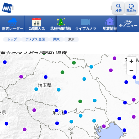
検索
現在地
ほか
全メニュー
雨雲レーダー
2週間天気
花粉飛散情報
ライブカメラ
地震情報
世界天
トップ
アメダス 全国
関東
東京
東京のアメダス(実況) 湿度