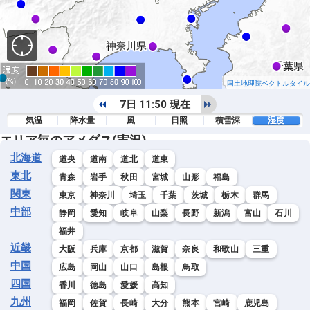
国土地理院ベクトルタイル
7日 11:50 現在
気温
降水量
風
日照
積雪深
湿度
エリア毎のアメダス(実況)
北海道
道央
道南
道北
道東
東北
青森
岩手
秋田
宮城
山形
福島
関東
東京
神奈川
埼玉
千葉
茨城
栃木
群馬
中部
静岡
愛知
岐阜
山梨
長野
新潟
富山
石川
福井
近畿
大阪
兵庫
京都
滋賀
奈良
和歌山
三重
中国
広島
岡山
山口
島根
鳥取
四国
香川
徳島
愛媛
高知
九州
福岡
佐賀
長崎
大分
熊本
宮崎
鹿児島