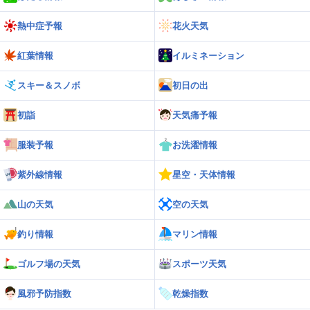
熱中症予報
花火天気
紅葉情報
イルミネーション
スキー＆スノボ
初日の出
初詣
天気痛予報
服装予報
お洗濯情報
紫外線情報
星空・天体情報
山の天気
空の天気
釣り情報
マリン情報
ゴルフ場の天気
スポーツ天気
風邪予防指数
乾燥指数