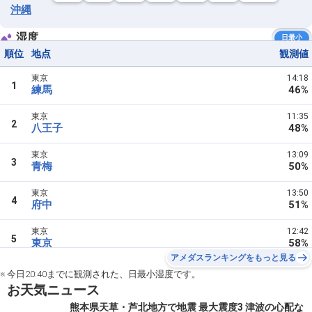
沖縄
湿度
日最小
順位
地点
観測値
東京
14:18
1
練馬
46%
東京
11:35
2
八王子
48%
東京
13:09
3
青梅
50%
東京
13:50
4
府中
51%
東京
12:42
5
東京
58%
アメダスランキングをもっと見る
※ 今日20:40までに観測された、日最小湿度です。
お天気ニュース
熊本県天草・芦北地方で地震 最大震度3 津波の心配な