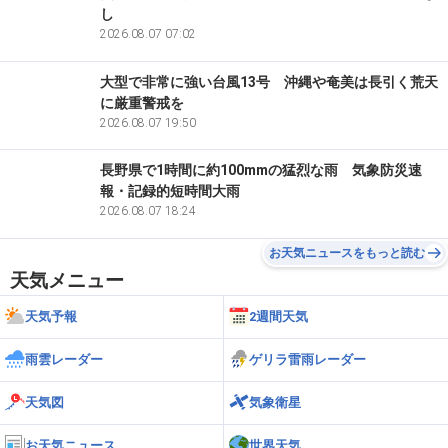
し
2026.08.07 07:02
大型で非常に強い台風13号 沖縄や奄美は長引く荒天
に厳重警戒を
2026.08.07 19:50
長野県で1時間に約100mmの猛烈な雨 気象防災速
報・記録的短時間大雨
2026.08.07 18:24
お天気ニュースをもっと読む
天気メニュー
天気予報
2週間天気
雨雲レーダー
ゲリラ雷雨レーダー
天気図
気象衛星
お天気ニュース
世界天気