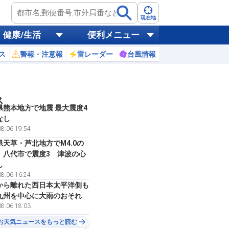
現在地
健康/生活
便利メニュー
ス
警報・注意報
雷レーダー
台風情報
お天気ニュース
ス
県熊本地方で地震 最大震度4
なし
8.06 19:54
県天草・芦北地方でM4.0の
 八代市で震度3 津波の心
し
8.06 16:24
から離れた西日本太平洋側も
九州を中心に大雨のおそれ
8.06 18:03
お天気ニュースをもっと読む