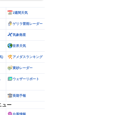
2週間天気
ゲリラ雷雨レーダー
気象衛星
世界天気
気)
アメダスランキング
黄砂レーダー
ス
ウェザーリポート
長期予報
ニュー
台風情報