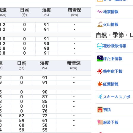
風速
日照
湿度
積雪深
地震情報
m/s)
(分)
(%)
(cm)
1.2
0
91
-
火山情報
1.2
0
91
-
自然・季節・
1.0
0
91
-
1.2
0
90
-
花粉飛散情報
0.8
0
90
-
0.8
0
91
-
ほたる情報
速
日照
湿度
積雪深
s)
(分)
(%)
(cm)
熱中症予報
2
0
91
-
9
0
91
-
紅葉情報
5
0
90
-
8
0
87
-
スキー＆スノボ
3
0
85
-
6
0
81
-
初詣
5
0
76
-
5
52
72
-
6
59
61
-
服装予報
3
60
58
-
4
59
55
-