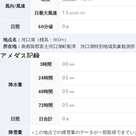
風向/風速
1.5
日最大風速
m/s (00:10)
0
日照
60分値
分
地点名：
河口湖（標高：860m）
所在地：
南都留郡富士河口湖町船津 河口湖特別地域気象観測所
アメダス記録
0.0
3時間
mm
0.5
24時間
mm
降水量
0.5
48時間
mm
0.5
72時間
mm
0
日照
日合計
分
降雪量
※この地点での積雪量のデータが一部取得できてい