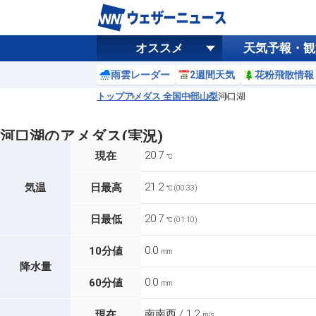
オススメ
天気予報・観
雨雲レーダー
2週間天気
花粉飛散情報
トップ
アメダス 全国
中部
山梨
河口湖
河口湖のアメダス(実況)
20.7
現在
℃
21.2
気温
日最高
℃ (00:33)
20.7
日最低
℃ (01:10)
0.0
10分値
mm
降水量
0.0
60分値
mm
南南西 / 1.2
現在
m/s