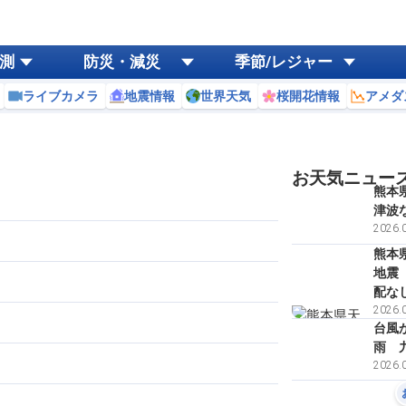
測
防災・減災
季節/レジャー
ライブカメラ
地震情報
世界天気
桜開花情報
アメダ
お天気ニュー
熊本
津波
2026.0
熊本
地震
配な
2026.0
台風
雨 
2026.0