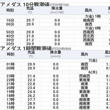
アメダス 10分観測値
07日01時10分
気温
降水量
時刻
風向
(℃)
(mm/10分)
(
7(金) 1時
10分
20.7
0.0
南南西
00分
20.9
0.0
南西
7(金) 0時
50分
20.9
0.0
西南西
40分
21.0
0.0
西北西
30分
21.2
0.0
西南西
20分
20.9
0.0
南西
アメダス 1時間観測値
07日01時00分
気温
降水量
風
時刻
風向
(℃)
(mm/h)
(m/
7(金)
01時
20.9
0.0
南西
1.
00時
20.9
0.0
南西
0.
6(木)
23時
21.4
0.0
西南西
0.
22時
22.3
0.0
東南東
1.
21時
22.8
0.0
南東
1.
20時
23.4
0.0
南東
2.
19時
24.4
0.0
東南東
2.
18時
26.2
0.0
南東
3.
17時
27.7
0.0
南南東
4.
16時
28.9
0.0
南南東
5.
15時
29.6
0.0
南南東
4.