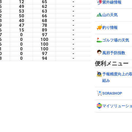
3
12
65
-
紫外線情報
5
49
62
-
5
53
63
-
山の天気
2
50
66
-
3
40
68
-
9
47
78
-
釣り情報
6
15
89
-
7
0
97
-
6
0
100
-
ゴルフ場の天気
6
0
100
-
1
0
100
-
風邪予防指数
0
0
97
-
8
0
94
-
便利メニュー
予報精度向上の
組み
SORASHOP
マイソリューシ