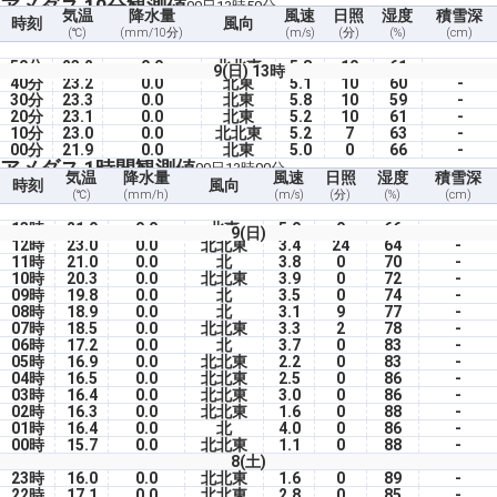
アメダス 10分観測値
09日13時50分
気温
降水量
風速
日照
湿度
積雪深
時刻
風向
(℃)
(mm/10分)
(m/s)
(分)
(%)
(cm)
50分
23.2
0.0
北北東
5.8
10
61
-
9(日) 13時
40分
23.2
0.0
北東
5.1
10
60
-
30分
23.3
0.0
北東
5.8
10
59
-
20分
23.1
0.0
北東
5.2
10
61
-
10分
23.0
0.0
北北東
5.2
7
63
-
00分
21.9
0.0
北東
5.0
0
66
-
アメダス 1時間観測値
09日13時00分
気温
降水量
風速
日照
湿度
積雪深
時刻
風向
(℃)
(mm/h)
(m/s)
(分)
(%)
(cm)
13時
21.9
0.0
北東
5.0
0
66
-
9(日)
12時
23.0
0.0
北北東
3.4
24
64
-
11時
21.0
0.0
北
3.8
0
70
-
10時
20.3
0.0
北北東
3.9
0
72
-
09時
19.8
0.0
北
3.5
0
74
-
08時
18.9
0.0
北
3.1
9
77
-
07時
18.5
0.0
北北東
3.3
2
78
-
06時
17.2
0.0
北
3.7
0
83
-
05時
16.9
0.0
北北東
2.2
0
83
-
04時
16.5
0.0
北北東
2.5
0
86
-
03時
16.4
0.0
北北東
3.0
0
86
-
02時
16.3
0.0
北北東
1.6
0
88
-
01時
16.4
0.0
北
4.0
0
86
-
00時
15.7
0.0
北北東
1.1
0
88
-
8(土)
23時
16.0
0.0
北北東
1.6
0
89
-
22時
17.1
0.0
北北東
2.8
0
85
-