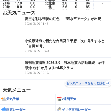
21時
17.9
0.0
北北東
2.8
0
84
-
20時
18.0
0.0
北
2.6
0
85
-
19時
19.2
0.0
北北東
3.1
0
80
-
お天気ニュース
18時
19.8
0.0
北北東
3.4
0
82
-
17時
20.9
0.0
北東
4.0
0
81
-
夏空を彩る帯状の虹色 「環水平アーク」が出現
16時
21.8
0.0
北北東
3.4
15
80
-
2026.08.09 11:45
15時
22.3
0.0
北東
2.0
0
80
-
14時
22.1
0.0
北北東
1.9
0
81
-
小笠原近海で新たな台風発生予想 次に発生すると
「台風16号」
2026.08.09 10:40
週刊地震情報 2026.8.9 熊本地震の活動継続 岩手
県沖では1か月ぶりのM5クラス
2026.08.09 10:13
お天気ニュースをもっと読む
天気メニュー
天気予報
2週間天気
雨雲レーダー
ゲリラ雷雨レーダー