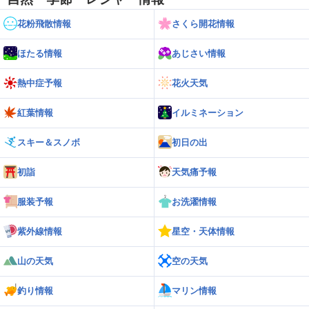
花粉飛散情報
さくら開花情報
ほたる情報
あじさい情報
熱中症予報
花火天気
紅葉情報
イルミネーション
スキー＆スノボ
初日の出
初詣
天気痛予報
服装予報
お洗濯情報
紫外線情報
星空・天体情報
山の天気
空の天気
釣り情報
マリン情報