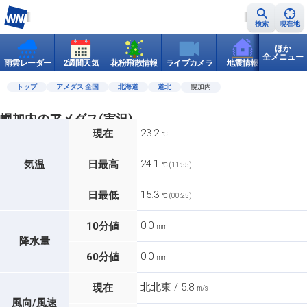
検索
現在地
ほか
全メニュー
雨雲レーダー
2週間天気
花粉飛散情報
ライブカメラ
地震情報
世界天
トップ
アメダス 全国
北海道
道北
幌加内
幌加内のアメダス(実況)
23.2
現在
℃
24.1
気温
日最高
℃ (11:55)
15.3
日最低
℃ (00:25)
0.0
10分値
mm
降水量
0.0
60分値
mm
北北東 / 5.8
現在
m/s
風向/風速