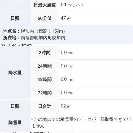
5.1
日最大風速
m/s (12:58)
47
日照
60分値
分
地点名：
幌加内（標高：159m）
所在地：
雨竜郡幌加内町幌加内
アメダス記録
0.0
3時間
mm
0.0
24時間
mm
降水量
0.0
48時間
mm
0.0
72時間
mm
82
日照
日合計
分
※この地点での積雪量のデータが一部取得できてい
降雪量
ません