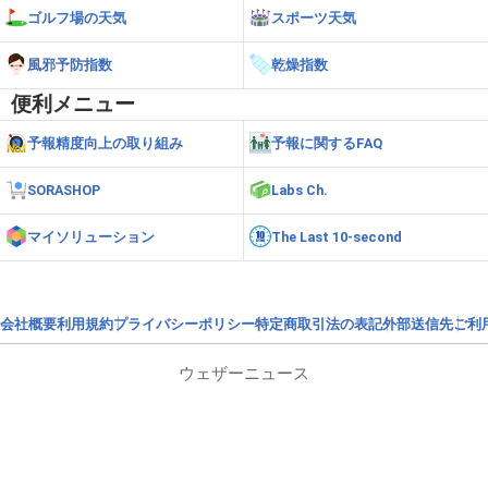
ゴルフ場の天気
スポーツ天気
風邪予防指数
乾燥指数
便利メニュー
予報精度向上の取り組み
予報に関するFAQ
SORASHOP
Labs Ch.
マイソリューション
The Last 10-second
会社概要
利用規約
プライバシーポリシー
特定商取引法の表記
外部送信先
ご利
ウェザーニュース