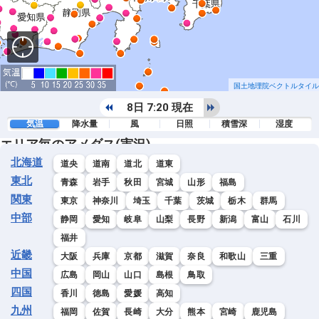
国土地理院ベクトルタイル
8日 7:20 現在
気温
降水量
風
日照
積雪深
湿度
エリア毎のアメダス(実況)
北海道
道央
道南
道北
道東
東北
青森
岩手
秋田
宮城
山形
福島
関東
東京
神奈川
埼玉
千葉
茨城
栃木
群馬
中部
静岡
愛知
岐阜
山梨
長野
新潟
富山
石川
福井
近畿
大阪
兵庫
京都
滋賀
奈良
和歌山
三重
中国
広島
岡山
山口
島根
鳥取
四国
香川
徳島
愛媛
高知
九州
福岡
佐賀
長崎
大分
熊本
宮崎
鹿児島