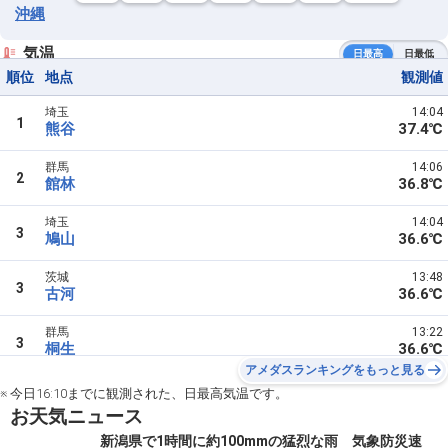
沖縄
気温
日最高
日最低
順位
地点
観測値
埼玉
14:04
1
熊谷
37.4℃
群馬
14:06
2
館林
36.8℃
埼玉
14:04
3
鳩山
36.6℃
茨城
13:48
3
古河
36.6℃
群馬
13:22
3
桐生
36.6℃
アメダスランキングをもっと見る
※ 今日16:10までに観測された、日最高気温です。
お天気ニュース
新潟県で1時間に約100mmの猛烈な雨 気象防災速