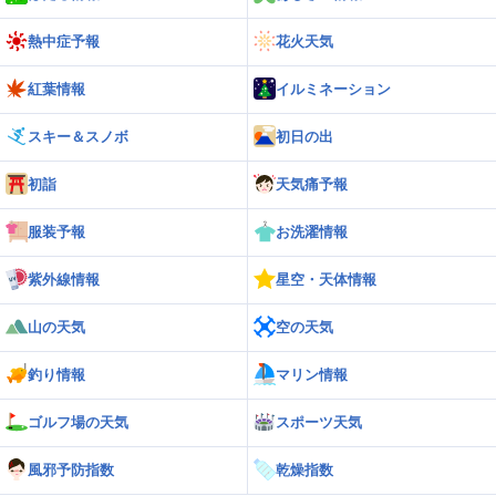
熱中症予報
花火天気
紅葉情報
イルミネーション
スキー＆スノボ
初日の出
初詣
天気痛予報
服装予報
お洗濯情報
紫外線情報
星空・天体情報
山の天気
空の天気
釣り情報
マリン情報
ゴルフ場の天気
スポーツ天気
風邪予防指数
乾燥指数