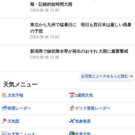
報・記録的短時間大雨
2026.08.08 15:49
東北から九州で猛暑日に 明日も西日本は厳しい残暑
の予想
2026.08.08 15:40
新潟県で線状降水帯が発生のおそれ 大雨に厳重警戒
2026.08.08 15:08
お天気ニュースをもっと読む
天気メニュー
天気予報
2週間天気
雨雲レーダー
ゲリラ雷雨レーダー
天気図
気象衛星
お天気ニュース
世界天気