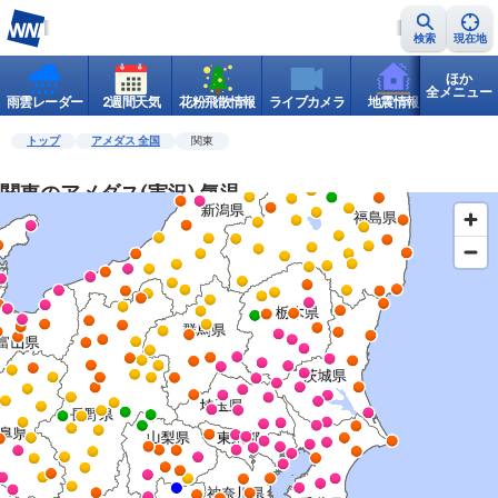
検索
現在地
ほか
全メニュー
雨雲レーダー
2週間天気
花粉飛散情報
ライブカメラ
地震情報
世界天
トップ
アメダス 全国
関東
関東のアメダス(実況) 気温