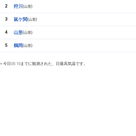
2
狩川
山形
3
鼠ケ関
山形
4
山形
山形
5
鶴岡
山形
※ 今日05:10までに観測された、日最高気温です。