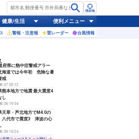
現在地
健康/生活
便利メニュー
ス
警報・注意報
雷レーダー
台風情報
お天気ニュース
ス
都道府県に熱中症警戒アラー
北海道では今年初 危険な暑
警戒
8.07 05:12
県熊本地方で地震 最大震度4
なし
8.06 19:54
県天草・芦北地方でM4.0の
 八代市で震度3 津波の心
し
8.06 16:24
お天気ニュースをもっと読む