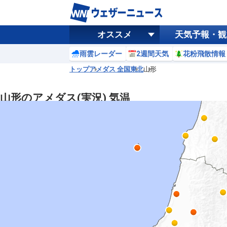
オススメ
天気予報・観
雨雲レーダー
2週間天気
花粉飛散情報
トップ
アメダス 全国
東北
山形
山形のアメダス(実況) 気温