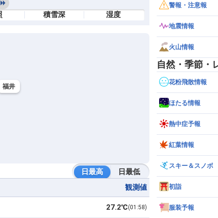
警報・注意報
照
積雪深
湿度
地震情報
火山情報
自然・季節・
花粉飛散情報
福井
ほたる情報
熱中症予報
紅葉情報
スキー＆スノボ
日最高
日最低
観測値
初詣
27.2℃
01:58
服装予報