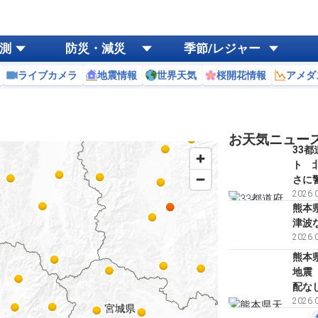
測
防災・減災
季節/レジャー
ライブカメラ
地震情報
世界天気
桜開花情報
アメダ
お天気ニュー
33
ト 
さに
2026.0
熊本
津波
2026.0
熊本
地震
配な
2026.0