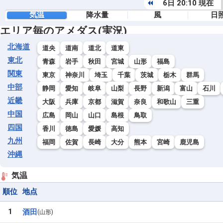
6日 20:10 現在
気温
降水量
風
日
エリア毎のアメダス(実況)
北海道
道央
道南
道北
道東
東北
青森
岩手
秋田
宮城
山形
福島
関東
東京
神奈川
埼玉
千葉
茨城
栃木
群馬
中部
静岡
愛知
岐阜
山梨
長野
新潟
富山
石川
近畿
大阪
兵庫
京都
滋賀
奈良
和歌山
三重
中国
広島
岡山
山口
島根
鳥取
四国
香川
徳島
愛媛
高知
九州
福岡
佐賀
長崎
大分
熊本
宮崎
鹿児島
沖縄
気温
順位
地点
1
酒田
山形