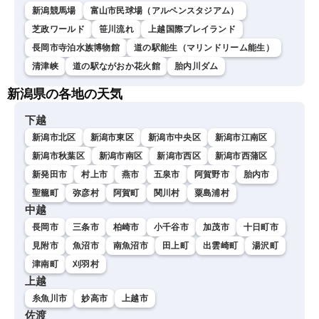
新潟競馬場
富山市民球場（アルペンスタジアム）
芝政ワールド
笹川流れ
上越国際プレイランド
長岡市寺泊水族博物館
道の駅能生（マリンドリーム能生）
清津峡
道の駅ながおか花火館
胎内川ダム
新潟県の各地の天気
下越
新潟市北区
新潟市東区
新潟市中央区
新潟市江南区
新潟市秋葉区
新潟市南区
新潟市西区
新潟市西蒲区
新発田市
村上市
燕市
五泉市
阿賀野市
胎内市
聖籠町
弥彦村
阿賀町
関川村
粟島浦村
中越
長岡市
三条市
柏崎市
小千谷市
加茂市
十日町市
見附市
魚沼市
南魚沼市
田上町
出雲崎町
湯沢町
津南町
刈羽村
上越
糸魚川市
妙高市
上越市
佐渡