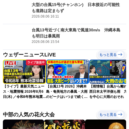
大型の台風15号(チャンホン) 日本接近の可能性
も進路は定まらず
2026.08.06 16:11
台風13号近づく南大東島で風速30m/s 沖縄本島
も明日は暴風雨
2026.08.06 15:54
ウェザーニュースLiVE
もっと見る
ライブ放送中
【ライブ】最新天気ニュー
【台風13号 2026】沖縄本
【雨情報】台風から離れ
ス・地震情報 2026年8月6
島・奄美地方の暴風・大雨
西日本太平洋側も雨 九
日(木) ／令和8年熊本地震情
のピークはいつまで続く？
を中心に大雨のおそれ
報 沖縄・奄美を台風13号
（6日18時更新）
が直撃〈ウェザーニュース
LiVEムーン・駒木結衣／本
中部の人気の花火大会
もっと見る
田竜也〉