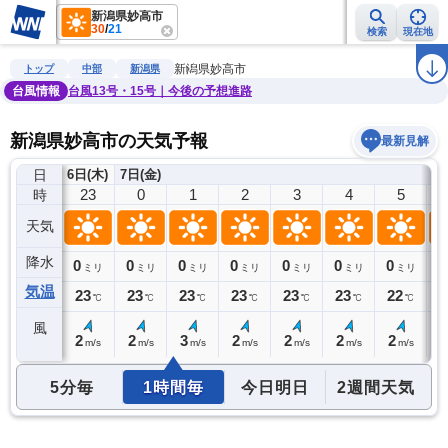
新潟県妙高市
30
/
21
検索
現在地
雨雲レーダー
台風情報
地震情報
警報・注意報
2週間天気
ラ
新潟県妙高市
トップ
中部
新潟県
台風情報
台風13号・15号｜今後の予想進路
新潟県妙高市の天気予報
最新見解
日
6日(木)
7日(金)
22
23
0
1
2
3
4
5
時
天気
降水
0
0
0
0
0
0
0
0
0
ミリ
ミリ
ミリ
ミリ
ミリ
ミリ
ミリ
ミリ
気温
22
23
23
23
23
23
23
22
2
℃
℃
℃
℃
℃
℃
℃
℃
風
2
2
2
3
2
2
2
2
2
m/s
m/s
m/s
m/s
m/s
m/s
m/s
m/s
5分毎
1時間毎
今日明日
2週間天気