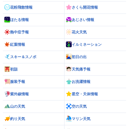
花粉飛散情報
さくら開花情報
ほたる情報
あじさい情報
熱中症予報
花火天気
紅葉情報
イルミネーション
スキー＆スノボ
初日の出
初詣
天気痛予報
服装予報
お洗濯情報
紫外線情報
星空・天体情報
山の天気
空の天気
釣り天気
マリン天気