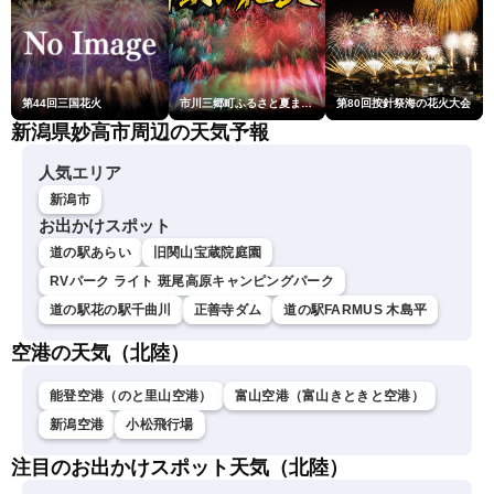
第44回三国花火
市川三郷町ふるさと夏まつり第38回神明の花火大会
第80回按針祭海の花火大会
新潟県妙高市周辺の天気予報
人気エリア
新潟市
お出かけスポット
道の駅あらい
旧関山宝蔵院庭園
RVパーク ライト 斑尾高原キャンピングパーク
道の駅花の駅千曲川
正善寺ダム
道の駅FARMUS 木島平
空港の天気（北陸）
能登空港（のと里山空港）
富山空港（富山きときと空港）
新潟空港
小松飛行場
注目のお出かけスポット天気（北陸）