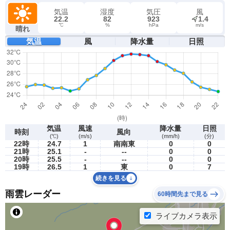
気温
湿度
気圧
風
22.2
82
923
1.4
℃
%
hPa
m/s
晴れ
気温
風
降水量
日照
気温
風速
降水量
日照
時刻
風向
(℃)
(m/s)
(mm/h)
(分)
22時
24.7
1
南南東
0
0
21時
25.1
-
--
0
0
20時
25.5
-
--
0
0
19時
26.5
1
東
0
7
続きを見る
雨雲レーダー
60時間先まで見る