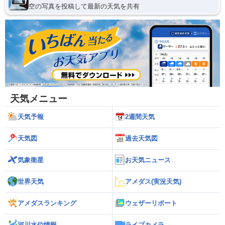
空の写真を投稿して最新の天気を共有
天気メニュー
天気予報
2週間天気
天気図
過去天気図
気象衛星
お天気ニュース
世界天気
アメダス(実況天気)
アメダスランキング
ウェザーリポート
河川水位情報
ライブカメラ