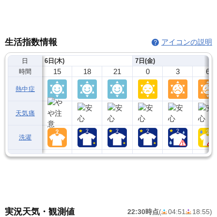
生活指数情報
アイコンの説明
日
6日(木)
7日(金)
15
18
21
0
3
6
時間
熱中症
天気痛
洗濯
実況天気・観測値
22:30時点
(
04:51
18:55
)