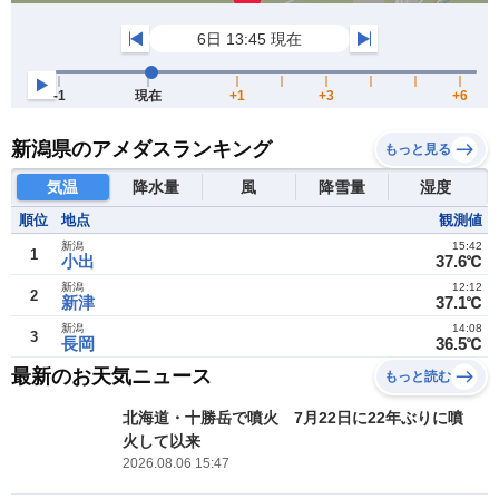
新潟県のアメダスランキング
もっと見る
気温
降水量
風
降雪量
湿度
順位
地点
観測値
新潟
15:42
1
小出
37.6℃
新潟
12:12
2
新津
37.1℃
新潟
14:08
3
長岡
36.5℃
最新のお天気ニュース
もっと読む
北海道・十勝岳で噴火 7月22日に22年ぶりに噴
火して以来
2026.08.06 15:47