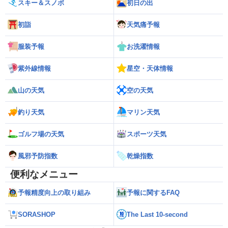
スキー＆スノボ
初日の出
初詣
天気痛予報
服装予報
お洗濯情報
紫外線情報
星空・天体情報
山の天気
空の天気
釣り天気
マリン天気
ゴルフ場の天気
スポーツ天気
風邪予防指数
乾燥指数
便利なメニュー
予報精度向上の取り組み
予報に関するFAQ
SORASHOP
The Last 10-second