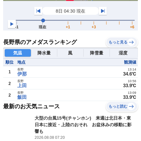
長野県のアメダスランキング
もっと見る
気温
降水量
風
降雪量
湿度
順位
地点
観測値
長野
13:14
1
伊那
34.6℃
長野
10:56
2
上田
33.9℃
長野
13:09
2
飯田
33.9℃
最新のお天気ニュース
もっと読む
大型の台風15号(チャンホン) 来週は北日本・東
日本に接近・上陸のおそれ お盆休みの移動に影
響も
2026.08.08 07:20