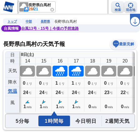
長野県白馬村
28
/
21
検索
現在地
雨雲レーダー
台風情報
地震情報
警報・注意報
2週間天気
ラ
長野県白馬村
トップ
中部
長野県
台風情報
台風13号・15号｜今後の予想進路
長野県白馬村の天気予報
最新見解
日
8日(土)
13
14
15
16
17
18
19
20
時
天気
降水
0
0
0
1
1
0
0
0
0
ミリ
ミリ
ミリ
ミリ
ミリ
ミリ
ミリ
ミリ
気温
24
24
24
24
24
24
23
22
2
℃
℃
℃
℃
℃
℃
℃
℃
風
1
1
1
1
1
0
0
0
0
m/s
m/s
m/s
m/s
m/s
m/s
m/s
m/s
5分毎
1時間毎
今日明日
2週間天気