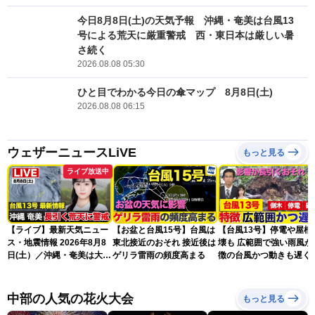
今日8月8日(土)の天気予報 沖縄・奄美は台風13
号による荒天に厳重警戒 西・東日本は厳しい暑
さ続く
2026.08.08 05:30
ひと目でわかる今日の傘マップ 8月8日(土)
2026.08.08 06:15
ウェザーニュースLiVE
もっと見る
ライブ放送中
【ライブ】最新天気ニュー
【お盆と台風15号】台風は
【台風13号】停電や屋根
ス・地震情報 2026年8月8
東北接近のおそれ 接近後は
壊も 広範囲で強い雨風が
日(土）／沖縄・奄美は大荒
ゲリラ雷雨の頻度高まる
徴の台風かつ動きも遅く
れの天気が続く／令和8年
響が長引くおそれ
熊本地震情報〈ウェザーニ
ュースLiVEコーヒータイ
中部の人気の花火大会
もっと見る
ム・青原桃香／山口剛央〉