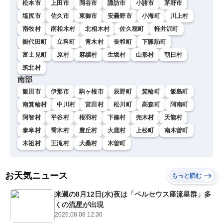
松本市
上田市
岡谷市
諏訪市
小諸市
茅野市
塩尻市
佐久市
東御市
安曇野市
小海町
川上村
南牧村
南相木村
北相木村
佐久穂町
軽井沢町
御代田町
立科町
青木村
長和町
下諏訪町
富士見町
原村
麻績村
生坂村
山形村
朝日村
筑北村
南部
飯田市
伊那市
駒ヶ根市
辰野町
箕輪町
飯島町
南箕輪村
中川村
宮田村
松川町
高森町
阿南町
阿智村
平谷村
根羽村
下條村
売木村
天龍村
泰阜村
喬木村
豊丘村
大鹿村
上松町
南木曽町
木祖村
王滝村
大桑村
木曽町
お天気ニュース
もっと読む
来週の8月12日(水)夜は「ペルセウス座流星群」多
くの流星が出現
2026.08.08 12:30