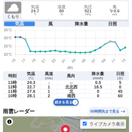
気温
湿度
気圧
風
24.7
80
921
0.6
℃
%
hPa
m/s
くもり
気温
風
降水量
日照
気温
風速
降水量
日照
時刻
風向
(℃)
(m/s)
(mm/h)
(分)
13時
24.3
-
--
0.5
5
12時
22.7
1
北北西
18.5
0
11時
27.6
1
北
0
45
10時
28.1
2
南西
0
60
続きを見る
雨雲レーダー
60時間先まで見る