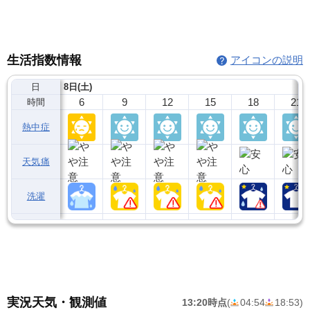
生活指数情報
アイコンの説明
日
8日(土)
6
9
12
15
18
21
時間
熱中症
天気痛
洗濯
実況天気・観測値
13:20時点
(
04:54
18:53
)