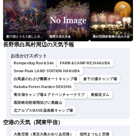
第77回とうろう流しと大花火大会
熊野大花火大会
第80回按針祭海の花火大会
長野県白馬村周辺の天気予報
お出かけスポット
Romperdog Run＆Site
FARM＆CAMP RE:HAKUBA
Snow Peak LAND STATION HAKUBA
白馬森のわさび農園オートキャンプ場
倉下の湯キャンプ場
Hakuba Forest Garden SEASHA
青木湖キャンプ場＆アドベンチャークラブ
奥裾花ダム
黒部峡谷附猿飛並びに奥鐘山
北アルプスBASE温泉郷キャンプ場
空港の天気（関東甲信）
大島空港（東京大島かめりあ空港）
信州まつもと空港