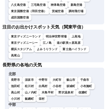
八丈島空港
三宅島空港
神津島空港
新島空港
東京国際空港（羽田空港）
茨城空港
調布飛行場
成田国際空港
注目のお出かけスポット天気（関東甲信）
東京ディズニーランド
明治神宮野球場
上高地
東京ディズニーシー
江ノ島
道の駅美ヶ原高原
横浜スタジアム
よみうりランド
富士急ハイランド
高尾山
長野県の各地の天気
北部
長野市
須坂市
中野市
大町市
飯山市
千曲市
池田町
松川村
白馬村
小谷村
坂城町
小布施町
高山村
山ノ内町
木島平村
野沢温泉村
信濃町
小川村
飯綱町
栄村
中部