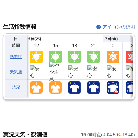
生活指数情報
アイコンの説明
日
6日(木)
7日(金)
12
15
18
21
0
3
時間
熱中症
天気痛
洗濯
実況天気・観測値
19:00時点
(
04:50
18:40
)