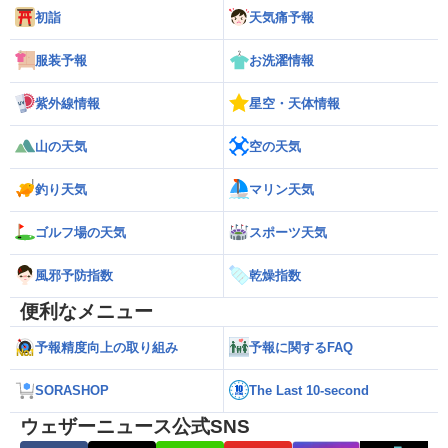
初詣
天気痛予報
服装予報
お洗濯情報
紫外線情報
星空・天体情報
山の天気
空の天気
釣り天気
マリン天気
ゴルフ場の天気
スポーツ天気
風邪予防指数
乾燥指数
便利なメニュー
予報精度向上の取り組み
予報に関するFAQ
SORASHOP
The Last 10-second
ウェザーニュース公式SNS