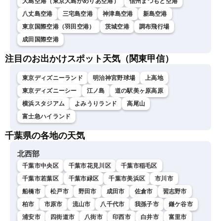
大島空港（東京大島かめりあ空港）
信州まつもと空港
八丈島空港
三宅島空港
神津島空港
新島空港
東京国際空港（羽田空港）
茨城空港
調布飛行場
成田国際空港
注目のお出かけスポット天気（関東甲信）
東京ディズニーランド
明治神宮野球場
上高地
東京ディズニーシー
江ノ島
道の駅美ヶ原高原
横浜スタジアム
よみうりランド
高尾山
富士急ハイランド
千葉県の各地の天気
北西部
千葉市中央区
千葉市花見川区
千葉市稲毛区
千葉市若葉区
千葉市緑区
千葉市美浜区
市川市
船橋市
松戸市
野田市
成田市
佐倉市
習志野市
柏市
市原市
流山市
八千代市
我孫子市
鎌ケ谷市
浦安市
四街道市
八街市
印西市
白井市
富里市