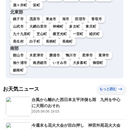
酒々井町
栄町
北東部
銚子市
茂原市
東金市
旭市
匝瑳市
香取市
山武市
大網白里市
神崎町
多古町
東庄町
九十九里町
芝山町
横芝光町
一宮町
睦沢町
長生村
白子町
長柄町
長南町
南部
館山市
木更津市
勝浦市
鴨川市
君津市
富津市
袖ケ浦市
南房総市
いすみ市
大多喜町
御宿町
鋸南町
お天気ニュース
もっと読む
台風から離れた西日本太平洋側も雨 九州を中心
に大雨のおそれ
2026.08.06 18:03
今週末も花火大会が目白押し 神宮外苑花火大会