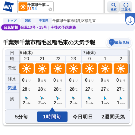
千葉県千葉市稲毛区稲毛東
31
/
24
検索
現在地
雨雲レーダー
台風情報
地震情報
警報・注意報
2週間天気
ラ
千葉県千葉市稲毛区稲毛東
トップ
関東
千葉県
台風情報
台風13号・15号｜今後の予想進路
千葉県千葉市稲毛区稲毛東の天気予報
最新見解
日
6日(木)
7日(金)
19
20
21
22
23
0
1
2
時
天気
降水
0
0
0
0
0
0
0
0
0
ミリ
ミリ
ミリ
ミリ
ミリ
ミリ
ミリ
ミリ
気温
28
28
28
28
28
27
27
27
2
℃
℃
℃
℃
℃
℃
℃
℃
風
3
2
2
2
2
1
1
1
1
m/s
m/s
m/s
m/s
m/s
m/s
m/s
m/s
5分毎
1時間毎
今日明日
2週間天気