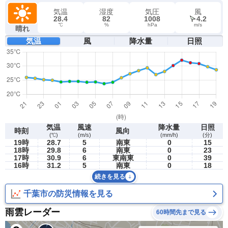
気温
湿度
気圧
風
28.4
82
1008
4.2
℃
%
hPa
m/s
晴れ
気温
風
降水量
日照
気温
風速
降水量
日照
時刻
風向
(℃)
(m/s)
(mm/h)
(分)
19時
28.7
5
南東
0
15
18時
29.8
6
南東
0
23
17時
30.9
6
東南東
0
39
16時
31.2
5
南東
0
18
続きを見る
千葉市の防災情報を見る
雨雲レーダー
60時間先まで見る