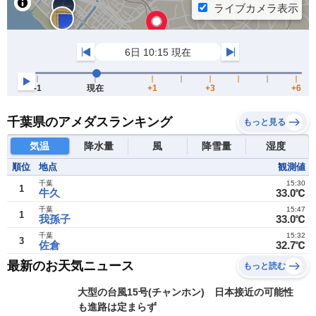
千葉県のアメダスランキング
もっと見る
気温
降水量
風
降雪量
湿度
順位
地点
観測値
千葉
15:30
1
牛久
33.0℃
千葉
15:47
1
我孫子
33.0℃
千葉
15:32
3
佐倉
32.7℃
最新のお天気ニュース
もっと読む
大型の台風15号(チャンホン) 日本接近の可能性
も進路は定まらず