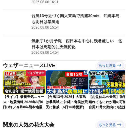
2026.08.06 16:11
台風13号近づく南大東島で風速30m/s 沖縄本島
も明日は暴風雨
2026.08.06 15:54
気象庁1か月予報 西日本を中心に残暑厳しい 北
日本は周期的に天気変化
2026.08.06 14:54
ウェザーニュースLiVE
もっと見る
ライブ放送中
【ライブ】最新天気ニュー
【台風13号 2026】大東島
【お盆休みの天気】前半
ス・地震情報 2026年8月6
は暴風域に 沖縄・奄美は荒
晴れてもにわか雨の可能
日(木) ／令和8年熊本地震情
天に警戒（6日16時更新）
台風15号の動向にも注意
報 台風13号暴風雨が長時間
続くおそれ〈ウェザーニュ
ースLiVEイブニング・小林
関東の人気の花火大会
もっと見る
李衣奈／本田竜也〉