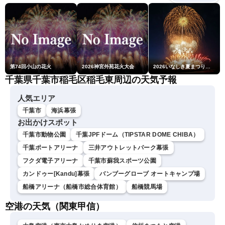
第74回小山の花火
2026神宮外苑花火大会
2026いなしき夏まつり花火大会
千葉県千葉市稲毛区稲毛東周辺の天気予報
人気エリア
千葉市
海浜幕張
お出かけスポット
千葉市動物公園
千葉JPFドーム（TIPSTAR DOME CHIBA）
千葉ポートアリーナ
三井アウトレットパーク幕張
フクダ電子アリーナ
千葉市蘇我スポーツ公園
カンドゥー[Kandu]幕張
バンブーグローブ オートキャンプ場
船橋アリーナ（船橋市総合体育館）
船橋競馬場
空港の天気（関東甲信）