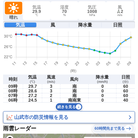
気温
湿度
気圧
風
29.9
70
1008
2
℃
%
hPa
m/s
晴れ
気温
風
降水量
日照
気温
風速
降水量
日照
時刻
風向
(℃)
(m/s)
(mm/h)
(分)
09時
29.7
3
南
0
60
08時
28.6
3
南
0
60
07時
27.2
2
南
0
60
06時
24.5
1
南南東
0
40
続きを見る
山武市の防災情報を見る
雨雲レーダー
60時間先まで見る