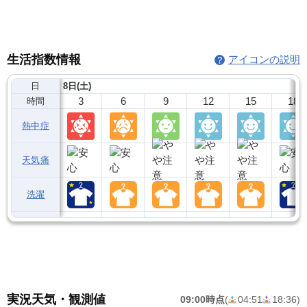
生活指数情報
アイコンの説明
日
8日(土)
3
6
9
12
15
18
時間
熱中症
天気痛
洗濯
実況天気・観測値
09:00時点
(
04:51
18:36
)