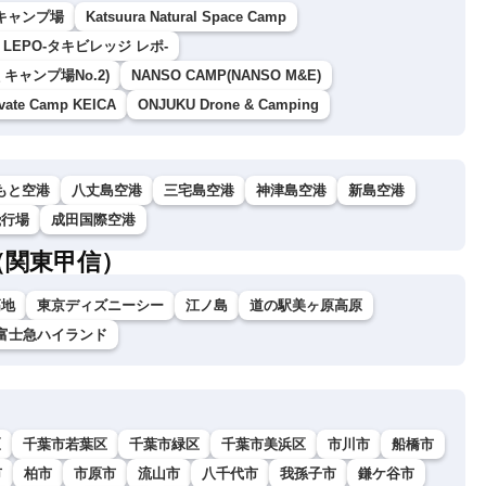
ャンプ場
Katsuura Natural Space Camp
 LEPO-タキビレッジ レポ-
ャンプ場No.2)
NANSO CAMP(NANSO M&E)
ivate Camp KEICA
ONJUKU Drone & Camping
もと空港
八丈島空港
三宅島空港
神津島空港
新島空港
飛行場
成田国際空港
（関東甲信）
高地
東京ディズニーシー
江ノ島
道の駅美ヶ原高原
富士急ハイランド
区
千葉市若葉区
千葉市緑区
千葉市美浜区
市川市
船橋市
市
柏市
市原市
流山市
八千代市
我孫子市
鎌ケ谷市