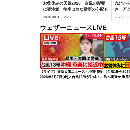
お盆休みの天気2026 台風の影響
九州か
に要注意 後半は急な雷雨の心配も
さ 万
2026.08.07 12:26
2026.08.
ウェザーニュースLiVE
ライブ放送中
【ライブ】最新天気ニュース・地震情報
【台風15号 2
2026年8月7日(金)／台風13号が沖縄・奄
島へ接近か 進
美に最接近へ 令和8年熊本地震情報
（7日13時更新
〈ウェザーニュースLiVEアフタヌーン・
小林李衣奈／内藤邦裕〉