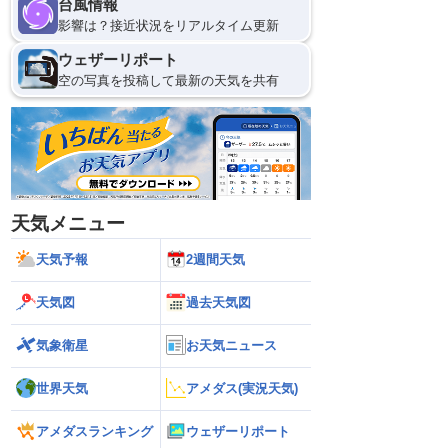
台風情報
影響は？接近状況をリアルタイム更新
ウェザーリポート
空の写真を投稿して最新の天気を共有
天気メニュー
天気予報
2週間天気
天気図
過去天気図
気象衛星
お天気ニュース
世界天気
アメダス(実況天気)
アメダスランキング
ウェザーリポート