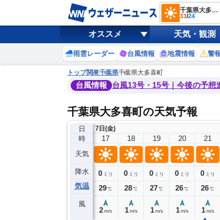
千葉県大多喜町
33
/
24
オススメ
天気・観測
雨雲レーダー
台風情報
地震情報
警
トップ
関東
千葉県
千葉県大多喜町
台風情報
台風13号・15号｜今後の予想
千葉県大多喜町の天気予報
日
7日(金)
13
14
15
16
17
18
19
20
21
時
天気
降水
0
0
0
0
0
0
0
0
ミリ
ミリ
ミリ
ミリ
ミリ
ミリ
ミリ
ミリ
ミリ
気温
29
29
30
30
29
28
27
26
26
℃
℃
℃
℃
℃
℃
℃
℃
℃
風
2
2
3
2
2
1
1
1
1
m/s
m/s
m/s
m/s
m/s
m/s
m/s
m/s
m/s