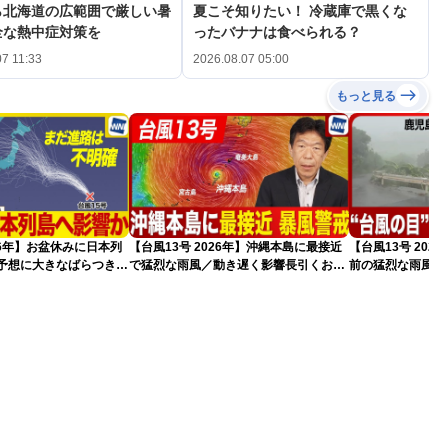
ら北海道の広範囲で厳しい暑
夏こそ知りたい！ 冷蔵庫で黒くな
全な熱中症対策を
ったバナナは食べられる？
07 11:33
2026.08.07 05:00
もっと見る
026年】お盆休みに日本列
【台風13号 2026年】沖縄本島に最接近
【台風13号 20
路予想に大きなばらつき
で猛烈な雨風／動き遅く影響長引くおそ
前の猛烈な雨風 最大
）
れ（7日13時更新）
測 吹き返しも猛
（7日11時更新）