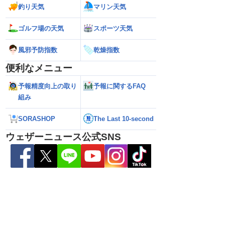
釣り天気
マリン天気
ゴルフ場の天気
スポーツ天気
風邪予防指数
乾燥指数
便利なメニュー
予報精度向上の取り
予報に関するFAQ
組み
SORASHOP
The Last 10-second
26年】台風の目に入る直
【台風13号 2026】大型で強い台風13号
【台風13号 202
瞬間風速42.2m/s観
が沖縄・奄美に最接近 暴風や大雨警戒
県への影響は？（7
ウェザーニュース公式SNS
烈な暴風になるおそれ
（7日10時現在）