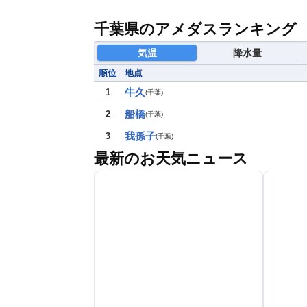
千葉県のアメダスランキング
気温
降水量
順位
地点
牛久
1
(
千葉
)
船橋
2
(
千葉
)
我孫子
3
(
千葉
)
最新のお天気ニュース