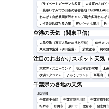
プライベートガーデン大多喜
大多喜わんぱくキ
千葉県いすみ市の田舎の秘密基地 TAKIVILLAGE
わんぱく自然農園併設キャンプ場(大多喜わんぱくキ
いすみ源氏ぼたるの里
RVパーク七里川
Pr
空港の天気（関東甲信）
大島空港（東京大島かめりあ空港）
信州まつ
東京国際空港（羽田空港）
茨城空港
調布
注目のお出かけスポット天気
東京ディズニーランド
明治神宮野球場
上
横浜スタジアム
よみうりランド
高尾山
千葉県の各地の天気
北西部
千葉市中央区
千葉市花見川区
千葉市稲毛
松戸市
野田市
成田市
佐倉市
習志野