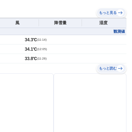
もっと見る
風
降雪量
湿度
観測値
34.3℃
(
11:14
)
34.1℃
(
12:05
)
33.8℃
(
11:26
)
もっと読む