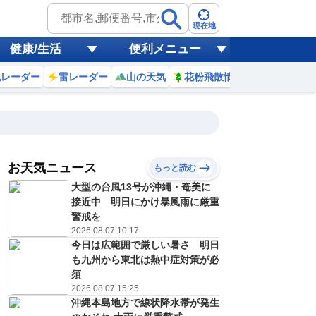
現在地
健康/生活
便利メニュー
風レーダー
雷レーダー
山の天気
花粉飛散情報
世界天気
お天気ニュース
もっと読む
大型の台風13号が沖縄・奄美に
7
8
9
10
11
12
13
14
接近中 明日にかけ暴風雨に厳重
警戒を
2026.08.07 10:17
今日は広範囲で厳しい暑さ 明日
0
0
0
0
0
0
0
0
ミリ
ミリ
ミリ
ミリ
ミリ
ミリ
ミリ
ミリ
ミリ
も九州から東北は熱中症対策が必
26
29
30
32
33
33
33
33
℃
℃
℃
℃
℃
℃
℃
℃
℃
須
2026.08.07 15:25
1
1
1
2
2
3
3
3
沖縄本島地方で線状降水帯が発生
/s
m/s
m/s
m/s
m/s
m/s
m/s
m/s
m/s