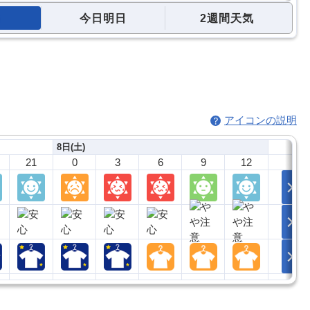
今日明日
2週間天気
アイコンの説明
8日(土)
21
0
3
6
9
12