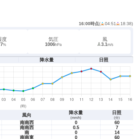
16:00時点
(
04:51
18:38
)
湿度
気圧
風
77
1006
3.1
%
hPa
m/s
降水量
日照
降水量
日照
風向
(mm/h)
(分)
南南西
0
60
南南西
0.5
7
南
0
14
南南東
0
60