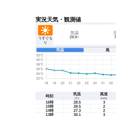
実況天気・観測値
気温
29.9
℃
うすぐも
り
気温
風
気温
風速
時刻
(℃)
(m/s)
16時
28.5
3
15時
28.5
2
14時
27.3
2
13時
30.1
3