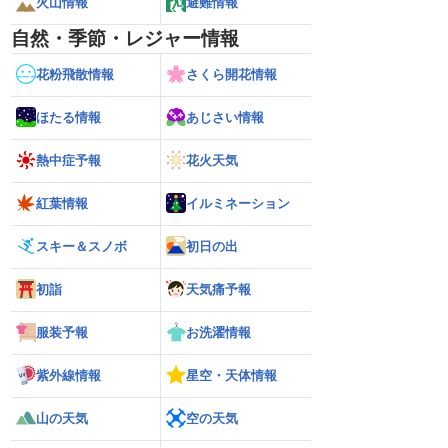
火山情報
避難情報
自然・季節・レジャー情報
花粉飛散情報
さくら開花情報
ほたる情報
あじさい情報
熱中症予報
花火天気
紅葉情報
イルミネーション
スキー＆スノボ
初日の出
初詣
天気痛予報
服装予報
お洗濯情報
紫外線情報
星空・天体情報
山の天気
空の天気