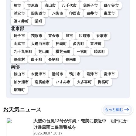
柏市
市原市
流山市
八千代市
我孫子市
鎌ケ谷市
浦安市
四街道市
八街市
印西市
白井市
富里市
酒々井町
栄町
北東部
銚子市
茂原市
東金市
旭市
匝瑳市
香取市
山武市
大網白里市
神崎町
多古町
東庄町
九十九里町
芝山町
横芝光町
一宮町
睦沢町
長生村
白子町
長柄町
長南町
南部
館山市
木更津市
勝浦市
鴨川市
君津市
富津市
袖ケ浦市
南房総市
いすみ市
大多喜町
御宿町
鋸南町
お天気ニュース
もっと読む
大型の台風13号が沖縄・奄美に接近中 明日にか
け暴風雨に厳重警戒を
2026.08.07 10:17