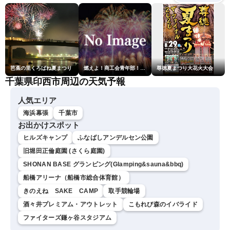
芭蕉の里くろばね夏まつり
燃えよ！商工会青年部！！第23回こうのす花火大会
尊徳夏まつり大花火大会
千葉県印西市周辺の天気予報
人気エリア
海浜幕張
千葉市
お出かけスポット
ヒルズキャンプ
ふなばしアンデルセン公園
旧堀田正倫庭園 (さくら庭園)
SHONAN BASE グランピング(Glamping&sauna&bbq)
船橋アリーナ（船橋市総合体育館）
きのえね SAKE CAMP
取手競輪場
酒々井プレミアム・アウトレット
こもれび森のイバライド
ファイターズ鎌ヶ谷スタジアム