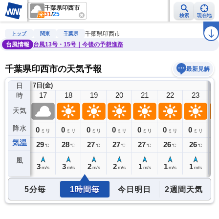
千葉県印西市
31
/
25
検索
現在地
雨雲レーダー
台風情報
地震情報
警報・注意報
2週間天気
ラ
千葉県印西市
トップ
関東
千葉県
台風情報
台風13号・15号｜今後の予想進路
千葉県印西市の天気予報
最新見解
日
7日(金)
8
16
17
18
19
20
21
22
23
時
天気
降水
0
0
0
0
0
0
0
0
0
ミリ
ミリ
ミリ
ミリ
ミリ
ミリ
ミリ
ミリ
気温
30
29
28
27
27
27
26
26
2
℃
℃
℃
℃
℃
℃
℃
℃
風
4
3
3
2
2
1
1
1
1
m/s
m/s
m/s
m/s
m/s
m/s
m/s
m/s
5分毎
1時間毎
今日明日
2週間天気