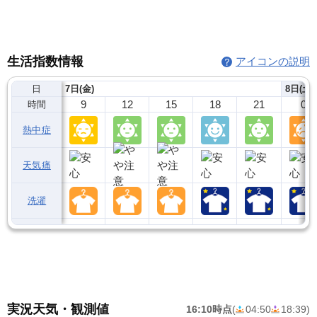
生活指数情報
アイコンの説明
日
7日(金)
8日(土)
9
12
15
18
21
0
時間
熱中症
天気痛
洗濯
実況天気・観測値
16:10時点
(
04:50
18:39
)