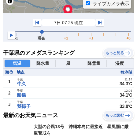
千葉県のアメダスランキング
もっと見る
気温
降水量
風
降雪量
湿度
順位
地点
観測値
千葉
11:14
1
牛久
34.3℃
千葉
12:05
2
船橋
34.1℃
千葉
11:26
3
我孫子
33.8℃
最新のお天気ニュース
もっと読む
大型の台風13号 沖縄本島に最接近 暴風雨に厳
重警戒を