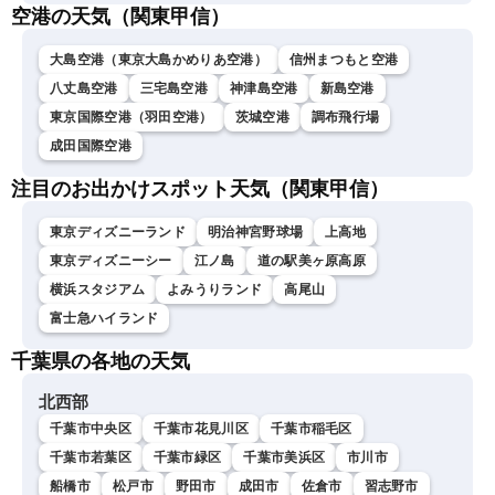
空港の天気（関東甲信）
大島空港（東京大島かめりあ空港）
信州まつもと空港
八丈島空港
三宅島空港
神津島空港
新島空港
東京国際空港（羽田空港）
茨城空港
調布飛行場
成田国際空港
注目のお出かけスポット天気（関東甲信）
東京ディズニーランド
明治神宮野球場
上高地
東京ディズニーシー
江ノ島
道の駅美ヶ原高原
横浜スタジアム
よみうりランド
高尾山
富士急ハイランド
千葉県の各地の天気
北西部
千葉市中央区
千葉市花見川区
千葉市稲毛区
千葉市若葉区
千葉市緑区
千葉市美浜区
市川市
船橋市
松戸市
野田市
成田市
佐倉市
習志野市