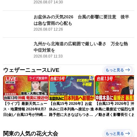
2026.08.07 14:30
お盆休みの天気2026 台風の影響に要注意 後半
は急な雷雨の心配も
2026.08.07 12:26
九州から北海道の広範囲で厳しい暑さ 万全な熱
中症対策を
2026.08.07 11:33
ウェザーニュースLiVE
もっと見る
ライブ放送中
【ライブ】最新天気ニュー
【台風15号 2026年】お盆
【台風13号 2026年】沖
ス・地震情報 2026年8月7
休みに日本列島へ接近か 進
本島に最接近で猛烈な雨
日(金)／台風13号が沖縄・
路予想に大きなばらつき
／動き遅く影響長引くお
奄美に最接近へ 令和8年
（7日13時更新）
れ（7日13時更新）
熊本地震情報〈ウェザーニ
ュースLiVEアフタヌーン・
関東の人気の花火大会
もっと見る
小林李衣奈／内藤邦裕〉