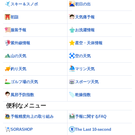
スキー＆スノボ
初日の出
初詣
天気痛予報
服装予報
お洗濯情報
紫外線情報
星空・天体情報
山の天気
空の天気
釣り天気
マリン天気
ゴルフ場の天気
スポーツ天気
風邪予防指数
乾燥指数
便利なメニュー
予報精度向上の取り組み
予報に関するFAQ
SORASHOP
The Last 10-second