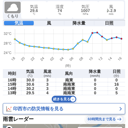
気温
湿度
気圧
風
29.6
74
1007
2.9
℃
%
hPa
m/s
くもり
気温
風
降水量
日照
気温
風速
降水量
日照
時刻
風向
(℃)
(m/s)
(mm/h)
(分)
16時
30.0
3
南東
0
0
15時
30.6
3
南南東
0
16
14時
30.2
3
南南東
0
0
13時
29.5
4
南南東
0
5
続きを見る
印西市の防災情報を見る
雨雲レーダー
60時間先まで見る