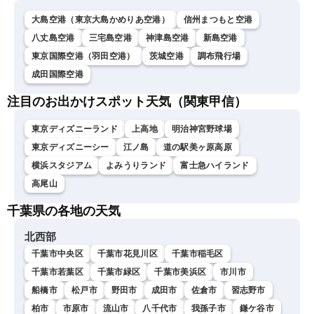
大島空港（東京大島かめりあ空港）
信州まつもと空港
八丈島空港
三宅島空港
神津島空港
新島空港
東京国際空港（羽田空港）
茨城空港
調布飛行場
成田国際空港
注目のお出かけスポット天気（関東甲信）
東京ディズニーランド
上高地
明治神宮野球場
東京ディズニーシー
江ノ島
道の駅美ヶ原高原
横浜スタジアム
よみうりランド
富士急ハイランド
高尾山
千葉県の各地の天気
北西部
千葉市中央区
千葉市花見川区
千葉市稲毛区
千葉市若葉区
千葉市緑区
千葉市美浜区
市川市
船橋市
松戸市
野田市
成田市
佐倉市
習志野市
柏市
市原市
流山市
八千代市
我孫子市
鎌ケ谷市