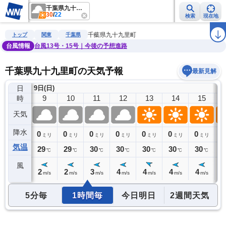
千葉県九十九里町
30
/
22
検索
現在地
雨雲レーダー
台風情報
地震情報
警報・注意報
2週間天気
ラ
千葉県九十九里町
トップ
関東
千葉県
台風情報
台風13号・15号｜今後の予想進路
千葉県九十九里町の天気予報
最新見解
日
9日(日)
8
9
10
11
12
13
14
15
時
天気
降水
0
0
0
0
0
0
0
0
0
ミリ
ミリ
ミリ
ミリ
ミリ
ミリ
ミリ
ミリ
気温
28
29
29
30
30
30
30
30
2
℃
℃
℃
℃
℃
℃
℃
℃
風
1
2
2
3
4
4
4
4
4
m/s
m/s
m/s
m/s
m/s
m/s
m/s
m/s
5分毎
1時間毎
今日明日
2週間天気