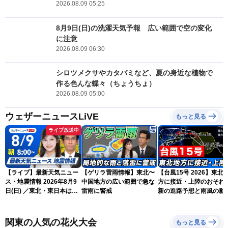
2026.08.09 05:25
8月9日(日)の洗濯天気予報 広い範囲で空の変化
に注意
2026.08.09 06:30
シロツメクサやカタバミなど、夏の身近な植物で
作る色んな蝶々（ちょうちょ）
2026.08.09 05:00
ウェザーニュースLiVE
もっと見る
ライブ放送中
【ライブ】最新天気ニュー
【ゲリラ雷雨情報】東北〜
【台風15号 2026】東北
ス・地震情報 2026年8月9
中国地方の広い範囲で急な
方に接近・上陸のおそれ 
日(日) ／東北・東日本は急
雷雨に警戒
新の進路予想と雨風の影
な雷雨に注意 沖縄は暴風
（9日6時更新）
雨に警戒続く〈ウェザーニ
ュースLiVEサンシャイン・
関東の人気の花火大会
もっと見る
岡本結子リサ／山口剛央〉