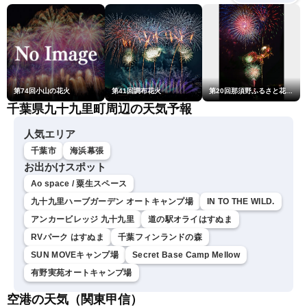
第74回小山の花火
第41回調布花火
第20回那須野ふるさと花火大会
千葉県九十九里町周辺の天気予報
人気エリア
千葉市
海浜幕張
お出かけスポット
Ao space / 粟生スペース
九十九里ハーブガーデン オートキャンプ場
IN TO THE WILD.
アンカービレッジ 九十九里
道の駅オライはすぬま
RVパーク はすぬま
千葉フィンランドの森
SUN MOVEキャンプ場
Secret Base Camp Mellow
有野実苑オートキャンプ場
空港の天気（関東甲信）