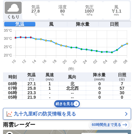
気温
湿度
気圧
風
27.8
80
1007
1.1
℃
%
hPa
m/s
くもり
気温
風
降水量
日照
気温
風速
降水量
日照
時刻
風向
(℃)
(m/s)
(mm/h)
(分)
08時
27.1
1
北
0
7
07時
25.8
1
北北西
0
57
06時
23.3
-
--
0
30
05時
21.9
-
--
0
0
続きを見る
九十九里町の防災情報を見る
雨雲レーダー
60時間先まで見る