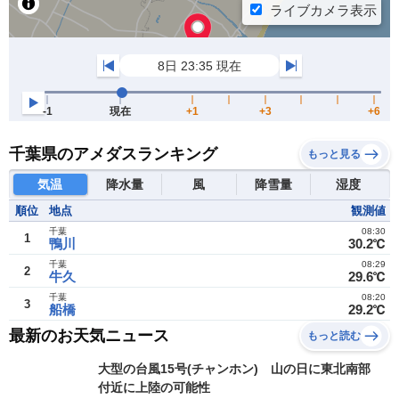
千葉県のアメダスランキング
もっと見る
気温
降水量
風
降雪量
湿度
順位
地点
観測値
千葉
08:30
1
鴨川
30.2℃
千葉
08:29
2
牛久
29.6℃
千葉
08:20
3
船橋
29.2℃
最新のお天気ニュース
もっと読む
大型の台風15号(チャンホン) 山の日に東北南部
付近に上陸の可能性