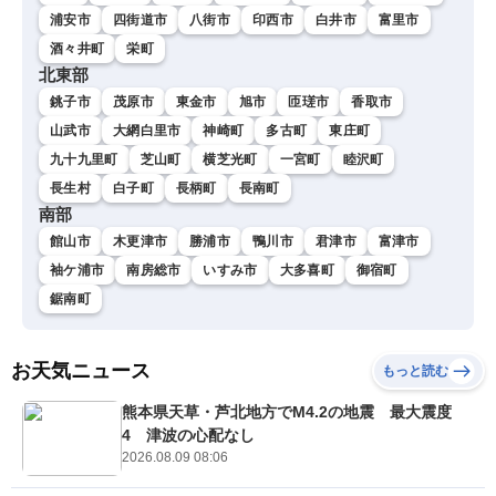
浦安市
四街道市
八街市
印西市
白井市
富里市
酒々井町
栄町
北東部
銚子市
茂原市
東金市
旭市
匝瑳市
香取市
山武市
大網白里市
神崎町
多古町
東庄町
九十九里町
芝山町
横芝光町
一宮町
睦沢町
長生村
白子町
長柄町
長南町
南部
館山市
木更津市
勝浦市
鴨川市
君津市
富津市
袖ケ浦市
南房総市
いすみ市
大多喜町
御宿町
鋸南町
お天気ニュース
もっと読む
熊本県天草・芦北地方でM4.2の地震 最大震度
4 津波の心配なし
2026.08.09 08:06