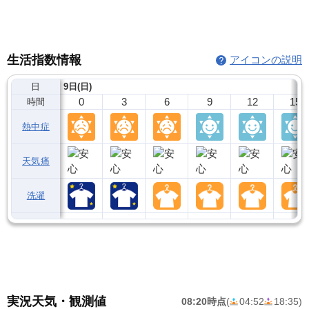
生活指数情報
アイコンの説明
日
9日(日)
0
3
6
9
12
15
時間
熱中症
天気痛
洗濯
実況天気・観測値
08:20時点
(
04:52
18:35
)