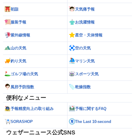
初詣
天気痛予報
服装予報
お洗濯情報
紫外線情報
星空・天体情報
山の天気
空の天気
釣り天気
マリン天気
ゴルフ場の天気
スポーツ天気
風邪予防指数
乾燥指数
便利なメニュー
予報精度向上の取り組み
予報に関するFAQ
SORASHOP
The Last 10-second
ウェザーニュース公式SNS