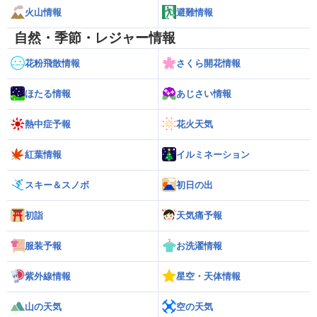
火山情報
避難情報
自然・季節・レジャー情報
花粉飛散情報
さくら開花情報
ほたる情報
あじさい情報
熱中症予報
花火天気
紅葉情報
イルミネーション
スキー＆スノボ
初日の出
初詣
天気痛予報
服装予報
お洗濯情報
紫外線情報
星空・天体情報
山の天気
空の天気