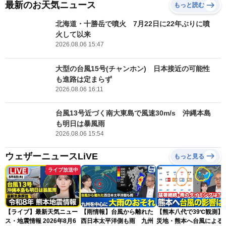
最新のお天気ニュース
もっと読む
北海道・十勝岳で噴火 7月22日に22年ぶりに噴
火して以来
2026.08.06 15:47
大型の台風15号(チャンホン) 日本接近の可能性
も進路は定まらず
2026.08.06 16:11
台風13号近づく南大東島で風速30m/s 沖縄本島
も明日は暴風雨
2026.08.06 15:54
ウェザーニュースLiVE
もっと見る
ライブ放送中
【ライブ】最新天気ニュー
【雨情報】台風から離れた
【熊本八代で39℃観測】
ス・地震情報 2026年8月6
西日本太平洋側も雨 九州
災地・熊本へ台風による