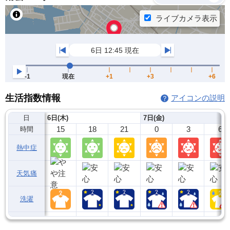
生活指数情報
アイコンの説明
日
6日(木)
7日(金)
15
18
21
0
3
6
時間
熱中症
天気痛
洗濯