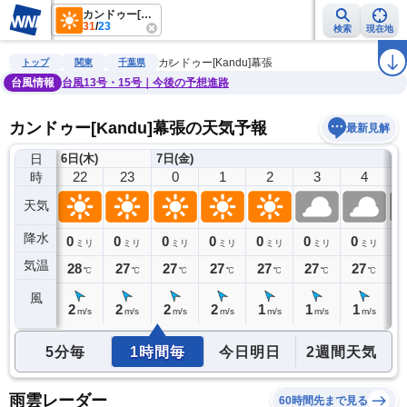
カンドゥー[Kandu]幕張
31
/
23
検索
現在地
雨雲レーダー
台風情報
地震情報
警報・注意報
2週間天気
ラ
カンドゥー[Kandu]幕張
トップ
関東
千葉県
台風情報
台風13号・15号｜今後の予想進路
カンドゥー[Kandu]幕張の天気予報
最新見解
日
6日(木)
7日(金)
21
22
23
0
1
2
3
4
時
天気
降水
0
0
0
0
0
0
0
0
0
ミリ
ミリ
ミリ
ミリ
ミリ
ミリ
ミリ
ミリ
気温
28
28
27
27
27
27
27
27
2
℃
℃
℃
℃
℃
℃
℃
℃
風
3
2
2
2
2
1
1
1
1
m/s
m/s
m/s
m/s
m/s
m/s
m/s
m/s
5分毎
1時間毎
今日明日
2週間天気
雨雲レーダー
60時間先まで見る