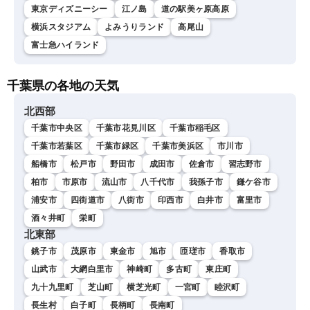
東京ディズニーシー
江ノ島
道の駅美ヶ原高原
横浜スタジアム
よみうりランド
高尾山
富士急ハイランド
千葉県の各地の天気
北西部
千葉市中央区
千葉市花見川区
千葉市稲毛区
千葉市若葉区
千葉市緑区
千葉市美浜区
市川市
船橋市
松戸市
野田市
成田市
佐倉市
習志野市
柏市
市原市
流山市
八千代市
我孫子市
鎌ケ谷市
浦安市
四街道市
八街市
印西市
白井市
富里市
酒々井町
栄町
北東部
銚子市
茂原市
東金市
旭市
匝瑳市
香取市
山武市
大網白里市
神崎町
多古町
東庄町
九十九里町
芝山町
横芝光町
一宮町
睦沢町
長生村
白子町
長柄町
長南町