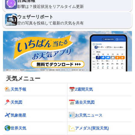
台風情報
影響は？接近状況をリアルタイム更新
ウェザーリポート
空の写真を投稿して最新の天気を共有
天気メニュー
天気予報
2週間天気
天気図
過去天気図
気象衛星
お天気ニュース
世界天気
アメダス(実況天気)