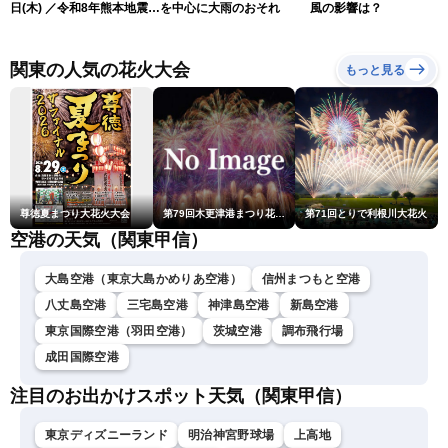
日(木) ／令和8年熊本地震情
を中心に大雨のおそれ
風の影響は？
報 沖縄・奄美を台風13号
が直撃〈ウェザーニュース
LiVEムーン・駒木結衣／本
関東の人気の花火大会
もっと見る
田竜也〉
尊徳夏まつり大花火大会
第79回木更津港まつり花火大会
第71回とりで利根川大花火
空港の天気（関東甲信）
大島空港（東京大島かめりあ空港）
信州まつもと空港
八丈島空港
三宅島空港
神津島空港
新島空港
東京国際空港（羽田空港）
茨城空港
調布飛行場
成田国際空港
注目のお出かけスポット天気（関東甲信）
東京ディズニーランド
明治神宮野球場
上高地