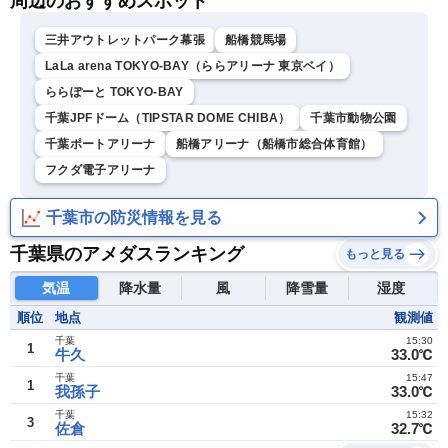
周辺のおすすめスポット
三井アウトレットパーク幕張
船橋競馬場
LaLa arena TOKYO-BAY（ららアリーナ 東京ベイ）
ららぽーと TOKYO-BAY
千葉JPFドーム（TIPSTAR DOME CHIBA）
千葉市動物公園
千葉ポートアリーナ
船橋アリーナ（船橋市総合体育館）
フクダ電子アリーナ
千葉市の防災情報を見る
千葉県のアメダスランキング
もっと見る
気温
降水量
風
降雪量
湿度
順位
地点
観測値
千葉
15:30
1
牛久
33.0℃
千葉
15:47
1
我孫子
33.0℃
千葉
15:32
3
佐倉
32.7℃