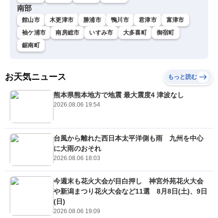
南部
館山市
木更津市
勝浦市
鴨川市
君津市
富津市
袖ケ浦市
南房総市
いすみ市
大多喜町
御宿町
鋸南町
お天気ニュース
もっと読む
熊本県熊本地方で地震 最大震度4 津波なし
2026.08.06 19:54
台風から離れた西日本太平洋側も雨 九州を中心
に大雨のおそれ
2026.08.06 18:03
今週末も花火大会が目白押し 神宮外苑花火大会
や新潟まつり花火大会など11選 8月8日(土)、9日
(日)
2026.08.06 19:09