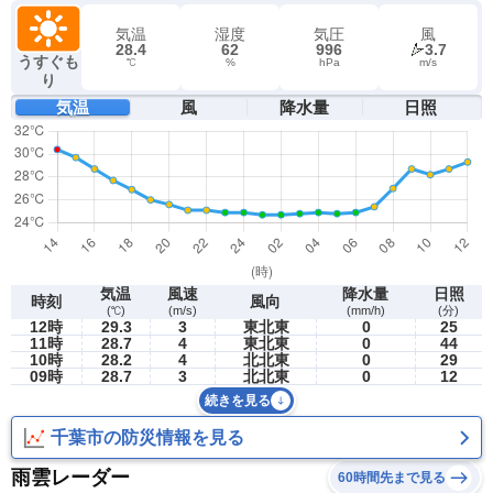
気温
湿度
気圧
風
28.4
62
996
3.7
うすぐも
℃
%
hPa
m/s
り
気温
風
降水量
日照
気温
風速
降水量
日照
時刻
風向
(℃)
(m/s)
(mm/h)
(分)
12時
29.3
3
東北東
0
25
11時
28.7
4
東北東
0
44
10時
28.2
4
北北東
0
29
09時
28.7
3
北北東
0
12
続きを見る
千葉市の防災情報を見る
雨雲レーダー
60時間先まで見る