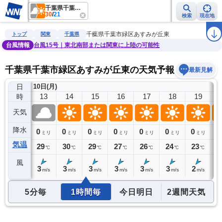
千葉県千葉市緑区あすみが丘東
30
/
21
検索
現在地
雨雲レーダー
台風情報
地震情報
警報・注意報
2週間天気
ラ
千葉県千葉市緑区あすみが丘東
トップ
関東
千葉県
台風情報
台風15号｜東北南部または関東に上陸の可能性
千葉県千葉市緑区あすみが丘東の天気予報
最新見解
日
10日(月)
12
13
14
15
16
17
18
19
時
天気
降水
0
0
0
0
0
0
0
0
0
ミリ
ミリ
ミリ
ミリ
ミリ
ミリ
ミリ
ミリ
気温
29
29
30
29
27
26
24
23
2
℃
℃
℃
℃
℃
℃
℃
℃
風
3
3
3
3
3
3
3
2
2
m/s
m/s
m/s
m/s
m/s
m/s
m/s
m/s
5分毎
1時間毎
今日明日
2週間天気