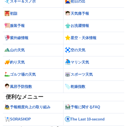
スキー＆スノボ
初日の出
初詣
天気痛予報
服装予報
お洗濯情報
紫外線情報
星空・天体情報
山の天気
空の天気
釣り天気
マリン天気
ゴルフ場の天気
スポーツ天気
風邪予防指数
乾燥指数
便利なメニュー
予報精度向上の取り組み
予報に関するFAQ
SORASHOP
The Last 10-second