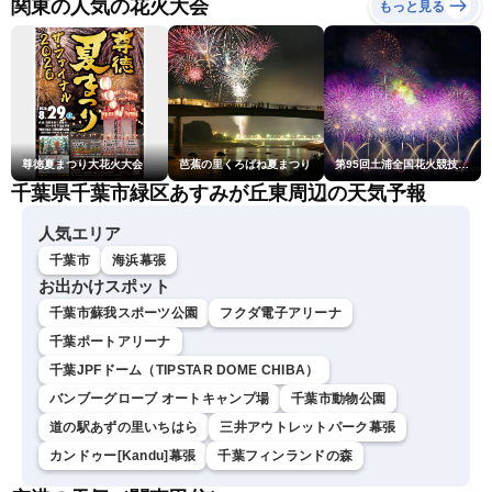
関東の人気の花火大会
もっと見る
ム・小林李衣奈／有賀哲
夫〉
尊徳夏まつり大花火大会
芭蕉の里くろばね夏まつり
第95回土浦全国花火競技大会
千葉県千葉市緑区あすみが丘東周辺の天気予報
人気エリア
千葉市
海浜幕張
お出かけスポット
千葉市蘇我スポーツ公園
フクダ電子アリーナ
千葉ポートアリーナ
千葉JPFドーム（TIPSTAR DOME CHIBA）
バンブーグローブ オートキャンプ場
千葉市動物公園
道の駅あずの里いちはら
三井アウトレットパーク幕張
カンドゥー[Kandu]幕張
千葉フィンランドの森