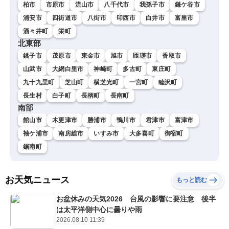
柏市
市原市
流山市
八千代市
我孫子市
鎌ケ谷市
浦安市
四街道市
八街市
印西市
白井市
富里市
酒々井町
栄町
北東部
銚子市
茂原市
東金市
旭市
匝瑳市
香取市
山武市
大網白里市
神崎町
多古町
東庄町
九十九里町
芝山町
横芝光町
一宮町
睦沢町
長生村
白子町
長柄町
長南町
南部
館山市
木更津市
勝浦市
鴨川市
君津市
富津市
袖ケ浦市
南房総市
いすみ市
大多喜町
御宿町
鋸南町
お天気ニュース
もっと読む
お盆休みの天気2026 台風の影響に要注意 後半
は太平洋側中心に曇りや雨
2026.08.10 11:39