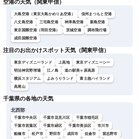
空港の天気（関東甲信）
大島空港（東京大島かめりあ空港）
信州まつもと空港
八丈島空港
三宅島空港
神津島空港
新島空港
東京国際空港（羽田空港）
茨城空港
調布飛行場
成田国際空港
注目のお出かけスポット天気（関東甲信）
東京ディズニーランド
上高地
東京ディズニーシー
明治神宮野球場
江ノ島
道の駅美ヶ原高原
横浜スタジアム
よみうりランド
富士急ハイランド
高尾山
千葉県の各地の天気
北西部
千葉市中央区
千葉市花見川区
千葉市稲毛区
千葉市若葉区
千葉市緑区
千葉市美浜区
市川市
船橋市
松戸市
野田市
成田市
佐倉市
習志野市