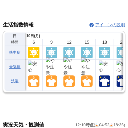
生活指数情報
アイコンの説明
日
10日(月)
6
9
12
15
18
21
時間
熱中症
天気痛
洗濯
実況天気・観測値
12:10時点
(
04:52
18:36
)