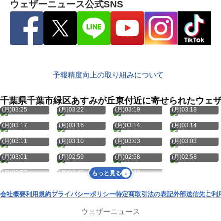
ウェザーニュース公式SNS
予報精度向上の取り組みについて
千葉県千葉市緑区あすみが丘東付近に寄せられたウェ
8月10日
8月10日
8月10日
8月10日
(月)03:25
(月)03:22
(月)03:19
(月)03:18
8月10日
8月10日
8月10日
8月10日
(月)03:17
(月)03:16
(月)03:14
(月)03:14
8月10日
8月10日
8月10日
8月10日
(月)03:11
(月)03:10
(月)03:03
(月)03:03
8月10日
8月10日
8月10日
8月10日
(月)03:01
(月)02:59
(月)02:58
(月)02:58
8月10日
8月10日
8月10日
(月)02:57
(月)02:48
(月)02:29
もっと見る
会社概要
利用規約
プライバシーポリシー
特定商取引法の表記
外部送信先
ご利
ウェザーニュース