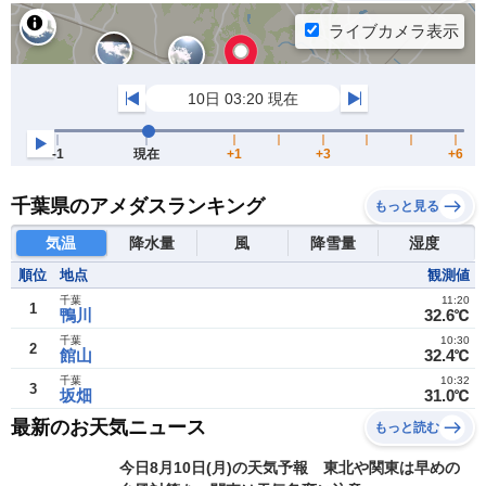
千葉県のアメダスランキング
もっと見る
気温
降水量
風
降雪量
湿度
順位
地点
観測値
千葉
11:20
1
鴨川
32.6℃
千葉
10:30
2
館山
32.4℃
千葉
10:32
3
坂畑
31.0℃
最新のお天気ニュース
もっと読む
今日8月10日(月)の天気予報 東北や関東は早めの