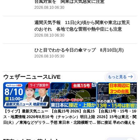
台風対策を 関東は天気急変に注意
2026.08.10 06:30
週間天気予報 11日(火)頃から関東や東北は荒天
のおそれ 各地で急な雷雨や熱中症にも注意
2026.08.10 06:30
ひと目でわかる今日の傘マップ 8月10日(月)
2026.08.10 05:30
ウェザーニュースLiVE
もっと見る
ライブ放送中
【ライブ】最新天気ニュー
【台風15号 2026】台風15
【台風13号・15号・16号
ス・地震情報 2026年8月10
号（チャンホン）明日上陸
2026】15号は東北・関
日(火）／東海などゲリラ雷
予想 東日本・北陸横断で大
部に接近 早めの備えを（
雨に注意 東北や関東は早め
雨や暴風に要警戒（10日9
日6時更新）
の台風対策を〈ウェザーニ
時現在）
ュースLiVEコーヒータイ