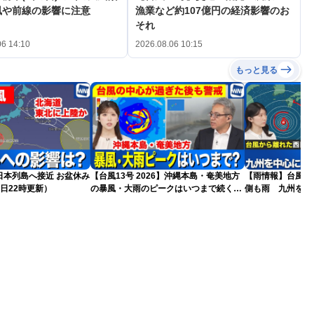
風や前線の影響に注意
漁業など約107億円の経済影響のお
それ
06 14:10
2026.08.06 10:15
もっと見る
島へ接近 お盆休み
【台風13号 2026】沖縄本島・奄美地方
【雨情報】台風か
日22時更新）
の暴風・大雨のピークはいつまで続く？
側も雨 九州を中
（6日18時更新）