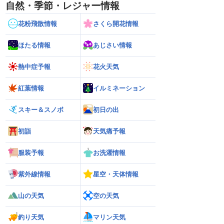
自然・季節・レジャー情報
花粉飛散情報
さくら開花情報
ほたる情報
あじさい情報
熱中症予報
花火天気
紅葉情報
イルミネーション
スキー＆スノボ
初日の出
初詣
天気痛予報
服装予報
お洗濯情報
紫外線情報
星空・天体情報
山の天気
空の天気
釣り天気
マリン天気