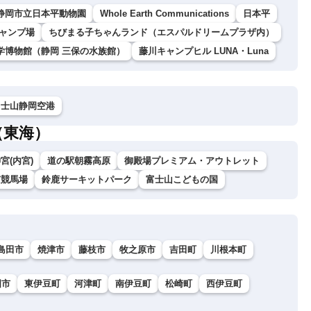
静岡市立日本平動物園
Whole Earth Communications
日本平
ャンプ場
ちびまる子ちゃんランド（エスパルドリームプラザ内）
学博物館（静岡 三保の水族館）
藤川キャンプヒル LUNA・Luna
富士山静岡空港
（東海）
宮(内宮)
道の駅朝霧高原
御殿場プレミアム・アウトレット
京競馬場
鈴鹿サーキットパーク
富士山こどもの国
島田市
焼津市
藤枝市
牧之原市
吉田町
川根本町
国市
東伊豆町
河津町
南伊豆町
松崎町
西伊豆町