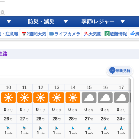
防災・減災
季節/レジャー
報・注意報
2週間天気
ライブカメラ
天気図
避難情報
進路
最新見解
10
11
12
13
14
15
16
17
1
0
0
0
0
0
0
0
0
0
ミリ
ミリ
ミリ
ミリ
ミリ
ミリ
ミリ
ミリ
ミ
26
27
28
28
28
27
25
24
23
℃
℃
℃
℃
℃
℃
℃
℃
1
1
1
1
1
1
1
1
1
m/s
m/s
m/s
m/s
m/s
m/s
m/s
m/s
m