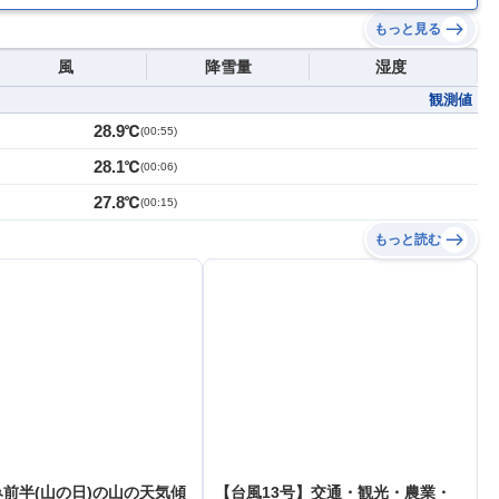
もっと見る
風
降雪量
湿度
観測値
28.9℃
(
00:55
)
28.1℃
(
00:06
)
27.8℃
(
00:15
)
もっと読む
前半(山の日)の山の天気傾
【台風13号】交通・観光・農業・