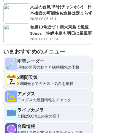
大型の台風15号(チャンホン) 日
本接近の可能性も進路は定まらず
2026.08.06 16:11
台風13号近づく南大東島で風速
30m/s 沖縄本島も明日は暴風雨
2026.08.06 15:54
いまおすすめのメニュー
雨雲レーダー
現在の雨雲の動きと60時間先の予報
2週間天気
2週間先までの天気・気温を掲載
アメダス
アメダスの最新情報をチェック
ライブカメラ
全国2500地点の空の様子
台風情報
影響は？接近状況をリアルタイム更新