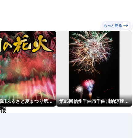
もっと見る
市川三郷町ふるさと夏まつり第38回神明の花火大会
第95回信州千曲市千曲川納涼煙火大会
報