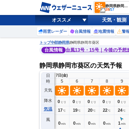
静岡県静岡市葵区
28
/
17
オススメ
天気・観測
雨雲レーダー
台風情報
地震情報
警
トップ
中部
静岡県
静岡県静岡市葵区
台風情報
台風13号・15号｜今後の予想
静岡県静岡市葵区の天気予報
日
7日(金)
1
2
3
4
5
6
7
8
9
時
天気
降水
0
0
0
0
0
0
0
0
ミリ
ミリ
ミリ
ミリ
ミリ
ミリ
ミリ
ミリ
ミリ
気温
19
18
18
17
17
19
20
22
24
℃
℃
℃
℃
℃
℃
℃
℃
℃
風
0
0
0
0
0
0
0
0
1
m/s
m/s
m/s
m/s
m/s
m/s
m/s
m/s
m/s