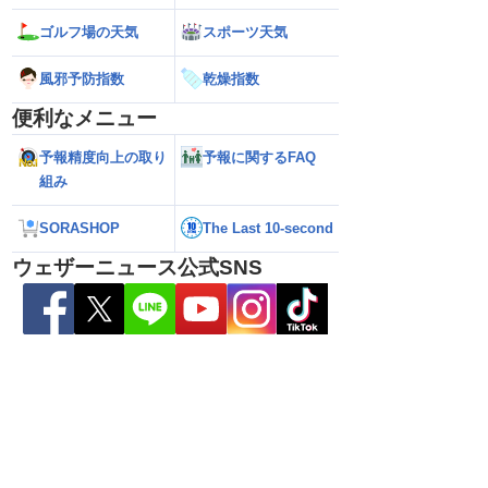
ゴルフ場の天気
スポーツ天気
風邪予防指数
乾燥指数
便利なメニュー
予報精度向上の取り
予報に関するFAQ
組み
SORASHOP
The Last 10-second
ウェザーニュース公式SNS
ら離れた西日本太平洋
【熊本八代で39℃観測】被災地・熊本へ
【台風15号 202
心に大雨のおそれ
台風による雨風の影響は？
の可能性も進路は定
新）