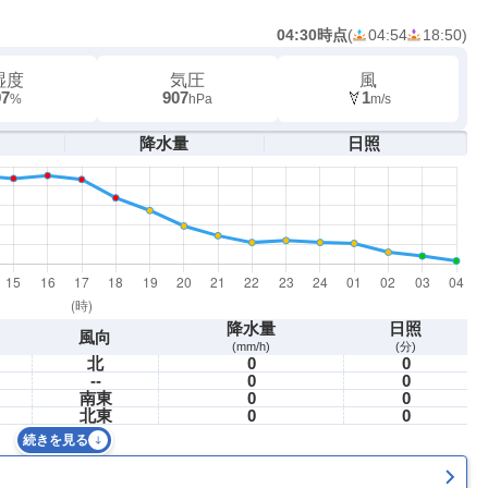
04:30時点
(
04:54
18:50
)
湿度
気圧
風
97
907
1
%
hPa
m/s
降水量
日照
降水量
日照
風向
(mm/h)
(分)
北
0
0
--
0
0
南東
0
0
北東
0
0
続きを見る