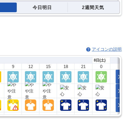
今日明日
2週間天気
アイコンの説明
8日(土)
9
12
15
18
21
0