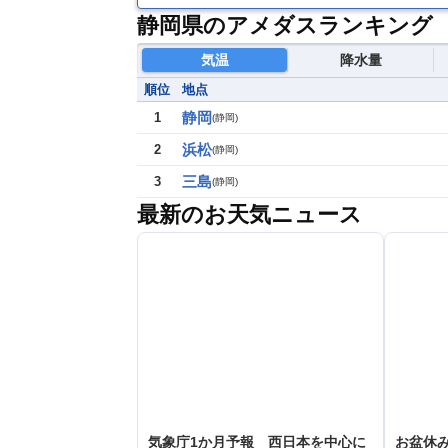
静岡県のアメダスランキング
気温
降水量
順位
地点
静岡
1
(
静岡
)
浜松
2
(
静岡
)
三島
3
(
静岡
)
最新のお天気ニュース
気象庁1か月予報 西日本を中心に
お盆休み