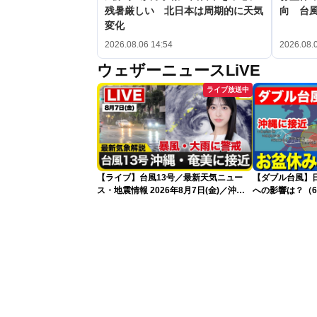
残暑厳しい 北日本は周期的に天気
向 台
変化
2026.08.06 14:54
2026.08.
ウェザーニュースLiVE
ライブ放送中
【ライブ】台風13号／最新天気ニュー
【ダブル台風】日本列
ス・地震情報 2026年8月7日(金)／沖
への影響は？（6
縄・奄美は台風による暴風雨に厳重警戒
〈ウェザーニュースLiVEモーニング・松
本真央／有賀哲夫〉