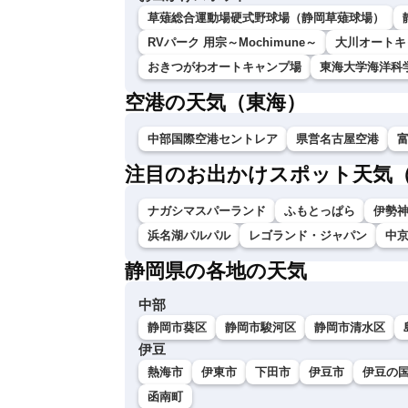
草薙総合運動場硬式野球場（静岡草薙球場）
RVパーク 用宗～Mochimune～
大川オートキ
おきつがわオートキャンプ場
東海大学海洋科
空港の天気（東海）
中部国際空港セントレア
県営名古屋空港
注目のお出かけスポット天気
ナガシマスパーランド
ふもとっぱら
伊勢神
浜名湖パルパル
レゴランド・ジャパン
中
静岡県の各地の天気
中部
静岡市葵区
静岡市駿河区
静岡市清水区
伊豆
熱海市
伊東市
下田市
伊豆市
伊豆の
函南町