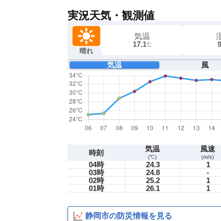
実況天気・観測値
気温
17.1
℃
晴れ
気温
風
気温
風速
時刻
(℃)
(m/s)
04時
24.3
1
03時
24.8
-
02時
25.2
1
01時
26.1
1
静岡市の防災情報を見る