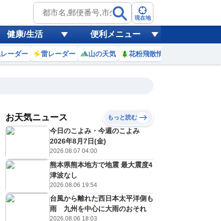
現在地
健康/生活
便利メニュー
風レーダー
雷レーダー
山の天気
花粉飛散情報
世界天気
お天気ニュース
もっと読む
8日(土)
今日のこよみ・今週のこよみ
8
19
20
21
22
23
0
1
2
2026年8月7日(金)
2026.08.07 04:00
熊本県熊本地方で地震 最大震度4
0
0
0
0
0
0
0
0
津波なし
リ
ミリ
ミリ
ミリ
ミリ
ミリ
ミリ
ミリ
ミリ
2026.08.06 19:54
22
22
21
21
21
20
20
20
℃
℃
℃
℃
℃
℃
℃
℃
℃
台風から離れた西日本太平洋側も
雨 九州を中心に大雨のおそれ
0
0
0
0
0
0
0
0
/s
m/s
m/s
m/s
m/s
m/s
m/s
m/s
m/s
2026.08.06 18:03