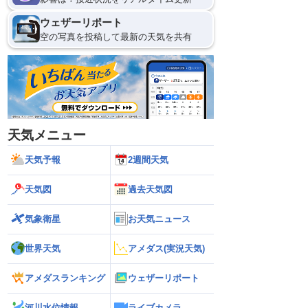
ウェザーリポート
空の写真を投稿して最新の天気を共有
天気メニュー
天気予報
2週間天気
天気図
過去天気図
気象衛星
お天気ニュース
世界天気
アメダス(実況天気)
アメダスランキング
ウェザーリポート
河川水位情報
ライブカメラ