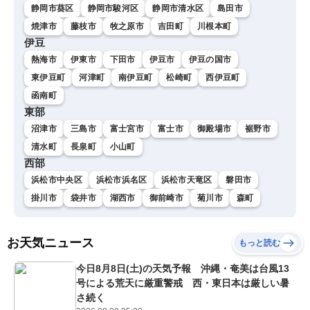
剛央〉
静岡市葵区
静岡市駿河区
静岡市清水区
島田市
焼津市
藤枝市
牧之原市
吉田町
川根本町
伊豆
熱海市
伊東市
下田市
伊豆市
伊豆の国市
東伊豆町
河津町
南伊豆町
松崎町
西伊豆町
函南町
東部
沼津市
三島市
富士宮市
富士市
御殿場市
裾野市
清水町
長泉町
小山町
西部
浜松市中央区
浜松市浜名区
浜松市天竜区
磐田市
掛川市
袋井市
湖西市
御前崎市
菊川市
森町
お天気ニュース
もっと読む
今日8月8日(土)の天気予報 沖縄・奄美は台風13
号による荒天に厳重警戒 西・東日本は厳しい暑
さ続く