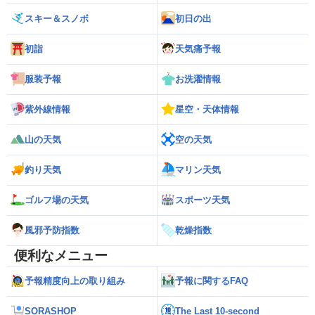
スキー＆スノボ
初日の出
初詣
天気痛予報
服装予報
お洗濯情報
紫外線情報
星空・天体情報
山の天気
空の天気
釣り天気
マリン天気
ゴルフ場の天気
スポーツ天気
風邪予防指数
乾燥指数
便利なメニュー
予報精度向上の取り組み
予報に関するFAQ
SORASHOP
The Last 10-second