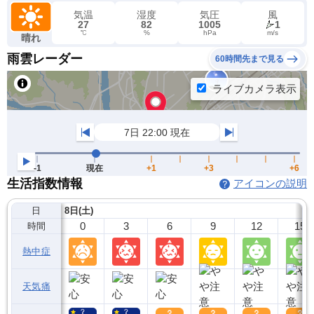
気温
湿度
気圧
風
27
82
1005
1
℃
%
hPa
m/s
晴れ
雨雲レーダー
60時間先まで見る
生活指数情報
アイコンの説明
日
8日(土)
0
3
6
9
12
15
時間
熱中症
天気痛