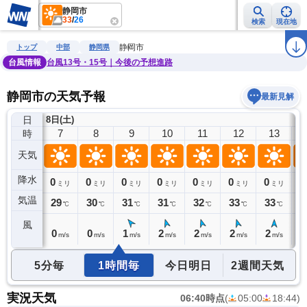
静岡市
33
/
26
検索
現在地
雨雲レーダー
台風情報
地震情報
警報・注意報
2週間天気
ラ
静岡市
トップ
中部
静岡県
台風情報
台風13号・15号｜今後の予想進路
静岡市の天気予報
最新見解
日
8日(土)
6
7
8
9
10
11
12
13
時
天気
降水
0
0
0
0
0
0
0
0
0
ミリ
ミリ
ミリ
ミリ
ミリ
ミリ
ミリ
ミリ
気温
27
29
30
31
31
32
33
33
3
℃
℃
℃
℃
℃
℃
℃
℃
風
1
0
0
1
2
2
2
2
2
m/s
m/s
m/s
m/s
m/s
m/s
m/s
m/s
5分毎
1時間毎
今日明日
2週間天気
実況天気
06:40時点
(
05:00
18:44
)