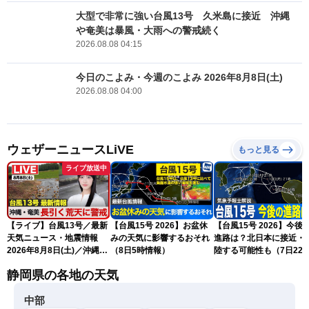
大型で非常に強い台風13号 久米島に接近 沖縄
や奄美は暴風・大雨への警戒続く
2026.08.08 04:15
今日のこよみ・今週のこよみ 2026年8月8日(土)
2026.08.08 04:00
ウェザーニュースLiVE
もっと見る
ライブ放送中
【ライブ】台風13号／最新
【台風15号 2026】お盆休
【台風15号 2026】今後
天気ニュース・地震情報
みの天気に影響するおそれ
進路は？北日本に接近・
2026年8月8日(土)／沖縄・
（8日5時情報）
陸する可能性も（7日22
奄美は大荒れの天気が続く
情報）
静岡県の各地の天気
／令和8年熊本地震情報 ／
〈ウェザーニュースLiVEモ
中部
ーニング・松本真央／山口