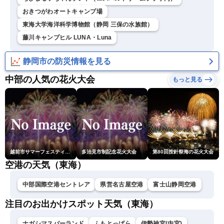
おきつがわオートキャンプ場
東海大学海洋科学博物館（静岡 三保の水族館）
藤川キャンプヒル LUNA・Luna
静岡市の防災情報を見る
中部の人気の花火大会
もっと見る
越前市サマーフェスティバル花火大会
多治見市制記念花火大会
第80回按針祭海の花火大会
空港の天気（東海）
中部国際空港セントレア
県営名古屋空港
富士山静岡空港
注目のお出かけスポット天気（東海）
ナガシマスパーランド
ふもとっぱら
伊勢神宮(内宮)