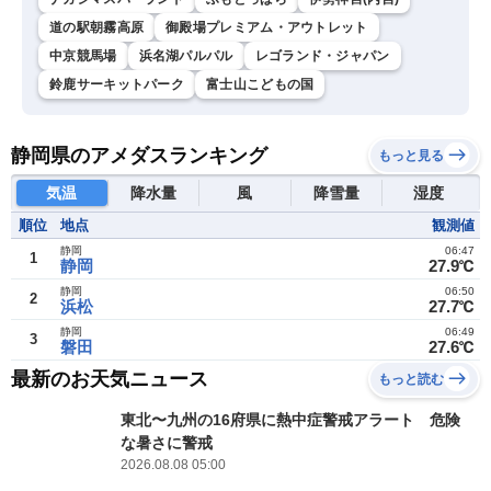
道の駅朝霧高原
御殿場プレミアム・アウトレット
中京競馬場
浜名湖パルパル
レゴランド・ジャパン
鈴鹿サーキットパーク
富士山こどもの国
静岡県のアメダスランキング
もっと見る
気温
降水量
風
降雪量
湿度
順位
地点
観測値
静岡
06:47
1
静岡
27.9℃
静岡
06:50
2
浜松
27.7℃
静岡
06:49
3
磐田
27.6℃
最新のお天気ニュース
もっと読む
東北〜九州の16府県に熱中症警戒アラート 危険
な暑さに警戒
2026.08.08 05:00