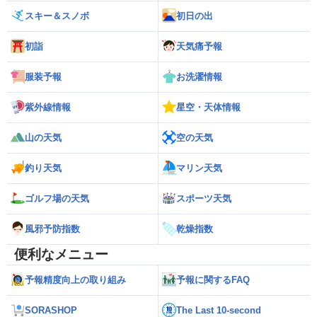
スキー＆スノボ
初日の出
初詣
天気痛予報
服装予報
お洗濯情報
紫外線情報
星空・天体情報
山の天気
空の天気
釣り天気
マリン天気
ゴルフ場の天気
スポーツ天気
風邪予防指数
乾燥指数
便利なメニュー
予報精度向上の取り組み
予報に関するFAQ
SORASHOP
The Last 10-second