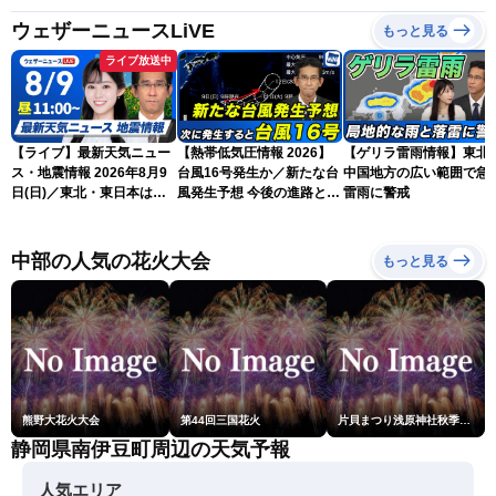
ウェザーニュースLiVE
もっと見る
ライブ放送中
【ライブ】最新天気ニュー
【熱帯低気圧情報 2026】
【ゲリラ雷雨情報】東北
ス・地震情報 2026年8月9
台風16号発生か／新たな台
中国地方の広い範囲で急
日(日)／東北・東日本は急
風発生予想 今後の進路と日
雷雨に警戒
な雷雨に注意〈ウェザーニ
本への影響は？(9日 12時更
ュースLiVEコーヒータイ
新)
ム・青原桃香／山口剛央〉
中部の人気の花火大会
もっと見る
熊野大花火大会
第44回三国花火
片貝まつり浅原神社秋季例大祭奉納大煙火
静岡県南伊豆町周辺の天気予報
人気エリア