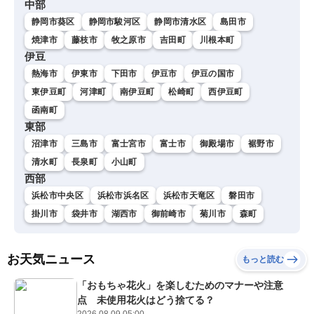
中部
静岡市葵区
静岡市駿河区
静岡市清水区
島田市
焼津市
藤枝市
牧之原市
吉田町
川根本町
伊豆
熱海市
伊東市
下田市
伊豆市
伊豆の国市
東伊豆町
河津町
南伊豆町
松崎町
西伊豆町
函南町
東部
沼津市
三島市
富士宮市
富士市
御殿場市
裾野市
清水町
長泉町
小山町
西部
浜松市中央区
浜松市浜名区
浜松市天竜区
磐田市
掛川市
袋井市
湖西市
御前崎市
菊川市
森町
お天気ニュース
もっと読む
「おもちゃ花火」を楽しむためのマナーや注意
点 未使用花火はどう捨てる？