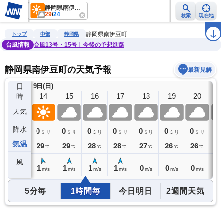
静岡県南伊豆町
29
/
24
検索
現在地
雨雲レーダー
台風情報
地震情報
警報・注意報
2週間天気
ラ
静岡県南伊豆町
トップ
中部
静岡県
台風情報
台風13号・15号｜今後の予想進路
静岡県南伊豆町の天気予報
最新見解
日
9日(日)
13
14
15
16
17
18
19
20
時
天気
降水
0
0
0
0
0
0
0
0
0
ミリ
ミリ
ミリ
ミリ
ミリ
ミリ
ミリ
ミリ
気温
29
29
29
28
28
27
26
26
2
℃
℃
℃
℃
℃
℃
℃
℃
風
1
1
1
1
1
0
0
0
0
m/s
m/s
m/s
m/s
m/s
m/s
m/s
m/s
5分毎
1時間毎
今日明日
2週間天気