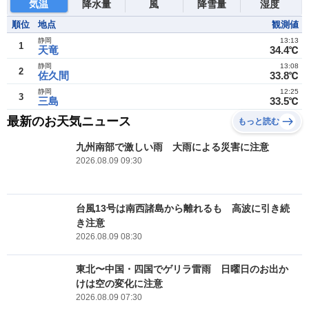
気温
降水量
風
降雪量
湿度
順位
地点
観測値
静岡
13:13
1
天竜
34.4℃
静岡
13:08
2
佐久間
33.8℃
静岡
12:25
3
三島
33.5℃
最新のお天気ニュース
もっと読む
九州南部で激しい雨 大雨による災害に注意
2026.08.09 09:30
台風13号は南西諸島から離れるも 高波に引き続
き注意
2026.08.09 08:30
東北〜中国・四国でゲリラ雷雨 日曜日のお出か
けは空の変化に注意
2026.08.09 07:30