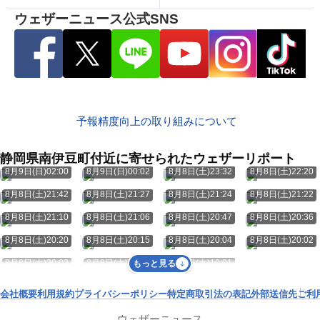
ウェザーニュース公式SNS
予報精度向上の取り組みについて
静岡県南伊豆町付近に寄せられたウェザーリポート
8月9日(日)02:00
8月9日(日)00:02
8月8日(土)23:32
8月8日(土)22:20
8月8日(土)21:42
8月8日(土)21:27
8月8日(土)21:24
8月8日(土)21:22
8月8日(土)21:10
8月8日(土)21:06
8月8日(土)20:47
8月8日(土)20:36
8月8日(土)20:20
8月8日(土)20:15
8月8日(土)20:04
8月8日(土)20:02
8月8日(土)20:02
8月8日(土)19:24
8月8日(土)10:01
もっと見る
会社概要
利用規約
プライバシーポリシー
特定商取引法の表記
外部送信先
ご利
ウェザーニュース