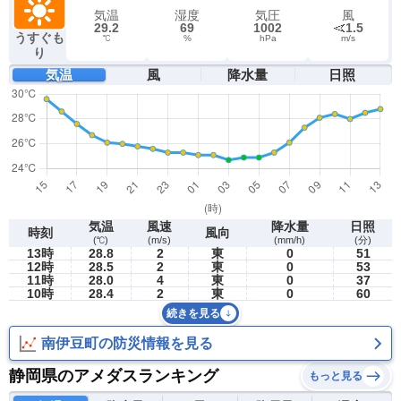
気温
湿度
気圧
風
29.2
69
1002
1.5
うすぐも
℃
%
hPa
m/s
り
気温
風
降水量
日照
気温
風速
降水量
日照
時刻
風向
(℃)
(m/s)
(mm/h)
(分)
13時
28.8
2
東
0
51
12時
28.5
2
東
0
53
11時
28.0
4
東
0
37
10時
28.4
2
東
0
60
続きを見る
南伊豆町の防災情報を見る
静岡県のアメダスランキング
もっと見る