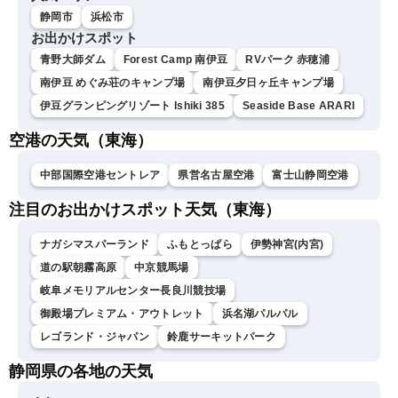
静岡市
浜松市
お出かけスポット
青野大師ダム
Forest Camp 南伊豆
RVパーク 赤穂浦
南伊豆 めぐみ荘のキャンプ場
南伊豆夕日ヶ丘キャンプ場
伊豆グランピングリゾート Ishiki 385
Seaside Base ARARI
空港の天気（東海）
中部国際空港セントレア
県営名古屋空港
富士山静岡空港
注目のお出かけスポット天気（東海）
ナガシマスパーランド
ふもとっぱら
伊勢神宮(内宮)
道の駅朝霧高原
中京競馬場
岐阜メモリアルセンター長良川競技場
御殿場プレミアム・アウトレット
浜名湖パルパル
レゴランド・ジャパン
鈴鹿サーキットパーク
静岡県の各地の天気