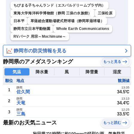
ちびまる子ちゃんランド（エスパルドリームプラザ内）
東海大学海洋科学博物館（静岡 三保の水族館）
三保松原
日本平
草薙総合運動場硬式野球場（静岡草薙球場）
静岡市立日本平動物園
Whole Earth Communications
RVパーク 用宗～Mochimune～
静岡市の防災情報を見る
静岡県のアメダスランキング
もっと見る
気温
降水量
風
降雪量
湿度
順位
地点
観測値
静岡
13:35
1
佐久間
34.5℃
静岡
13:13
2
天竜
34.4℃
静岡
12:25
3
三島
33.5℃
最新のお天気ニュース
もっと読む
秋田県で1時間に約100mmの猛烈な雨 気象防災