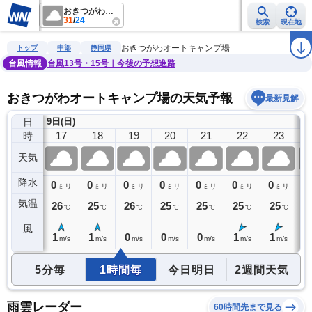
おきつがわオートキャンプ場
31
/
24
検索
現在地
雨雲レーダー
台風情報
地震情報
警報・注意報
2週間天気
ラ
おきつがわオートキャンプ場
トップ
中部
静岡県
台風情報
台風13号・15号｜今後の予想進路
おきつがわオートキャンプ場の天気予報
最新見解
日
9日(日)
10
16
17
18
19
20
21
22
23
時
天気
降水
0
0
0
0
0
0
0
0
0
ミリ
ミリ
ミリ
ミリ
ミリ
ミリ
ミリ
ミリ
気温
28
26
25
26
25
25
25
25
2
℃
℃
℃
℃
℃
℃
℃
℃
風
1
1
1
0
0
0
1
1
1
m/s
m/s
m/s
m/s
m/s
m/s
m/s
m/s
5分毎
1時間毎
今日明日
2週間天気
雨雲レーダー
60時間先まで見る