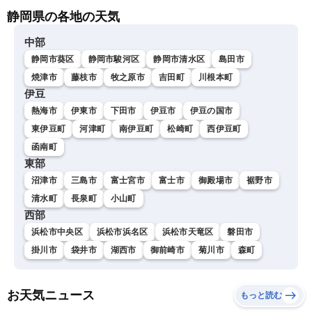
静岡県の各地の天気
中部
静岡市葵区
静岡市駿河区
静岡市清水区
島田市
焼津市
藤枝市
牧之原市
吉田町
川根本町
伊豆
熱海市
伊東市
下田市
伊豆市
伊豆の国市
東伊豆町
河津町
南伊豆町
松崎町
西伊豆町
函南町
東部
沼津市
三島市
富士宮市
富士市
御殿場市
裾野市
清水町
長泉町
小山町
西部
浜松市中央区
浜松市浜名区
浜松市天竜区
磐田市
掛川市
袋井市
湖西市
御前崎市
菊川市
森町
お天気ニュース
もっと読む