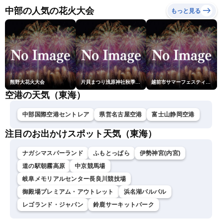
小川千奈／芳野達郎〉
中部の人気の花火大会
もっと見る
熊野大花火大会
片貝まつり浅原神社秋季例大祭奉納大煙火
越前市サマーフェスティバル花火大会
空港の天気（東海）
中部国際空港セントレア
県営名古屋空港
富士山静岡空港
注目のお出かけスポット天気（東海）
ナガシマスパーランド
ふもとっぱら
伊勢神宮(内宮)
道の駅朝霧高原
中京競馬場
岐阜メモリアルセンター長良川競技場
御殿場プレミアム・アウトレット
浜名湖パルパル
レゴランド・ジャパン
鈴鹿サーキットパーク