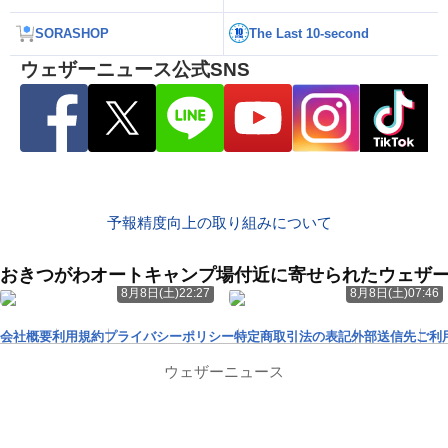
SORASHOP
The Last 10-second
ウェザーニュース公式SNS
予報精度向上の取り組みについて
おきつがわオートキャンプ場付近に寄せられたウェザ
8月8日(土)22:27
8月8日(土)07:46
会社概要
利用規約
プライバシーポリシー
特定商取引法の表記
外部送信先
ご利
ウェザーニュース