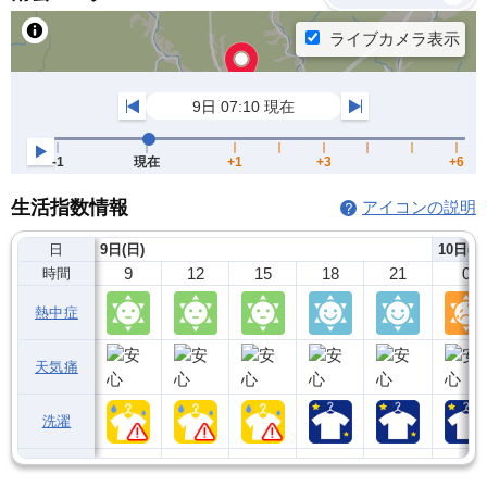
生活指数情報
アイコンの説明
日
9日(日)
10日(月
9
12
15
18
21
0
時間
熱中症
天気痛
洗濯