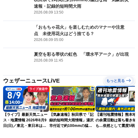
速報・記録的短時間大雨
2026.08.09 13:50
「おもちゃ花火」を楽しむためのマナーや注意
点 未使用花火はどう捨てる？
2026.08.09 05:00
夏空を彩る帯状の虹色 「環水平アーク」が出現
2026.08.09 11:45
ウェザーニュースLiVE
もっと見る
ライブ放送中
【ライブ】最新天気ニュー
【気象速報】秋田県で「記
【週刊地震情報】熊本地
ス・地震情報 2026年8月9
録的短時間大雨情報」湯沢
の余震活動は落ち着き傾
日(日)／東北・東日本は急
市付近で約100mmの猛烈
も…依然として震度5弱
な雷雨に注意〈ウェザーニ
な雨
戒
ュースLiVEアフタヌーン・