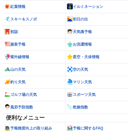
紅葉情報
イルミネーション
スキー＆スノボ
初日の出
初詣
天気痛予報
服装予報
お洗濯情報
紫外線情報
星空・天体情報
山の天気
空の天気
釣り天気
マリン天気
ゴルフ場の天気
スポーツ天気
風邪予防指数
乾燥指数
便利なメニュー
予報精度向上の取り組み
予報に関するFAQ