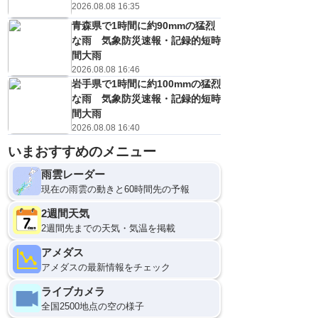
2026.08.08 16:35
青森県で1時間に約90mmの猛烈
な雨 気象防災速報・記録的短時
間大雨
2026.08.08 16:46
岩手県で1時間に約100mmの猛烈
な雨 気象防災速報・記録的短時
間大雨
2026.08.08 16:40
いまおすすめのメニュー
10日(月)
21
0
雨雲レーダー
現在の雨雲の動きと60時間先の予報
2週間天気
2週間先までの天気・気温を掲載
アメダス
アメダスの最新情報をチェック
ライブカメラ
全国2500地点の空の様子