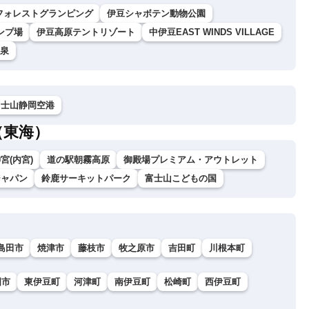
フォレストグランピング
伊豆シャボテン動物公園
ンプ場
伊豆高原テントリゾート
中伊豆EAST WINDS VILLAGE
温泉
富士山静岡空港
（東海）
宮(内宮)
道の駅朝霧高原
御殿場プレミアム・アウトレット
ジャパン
鈴鹿サーキットパーク
富士山こどもの国
島田市
焼津市
藤枝市
牧之原市
吉田町
川根本町
国市
東伊豆町
河津町
南伊豆町
松崎町
西伊豆町