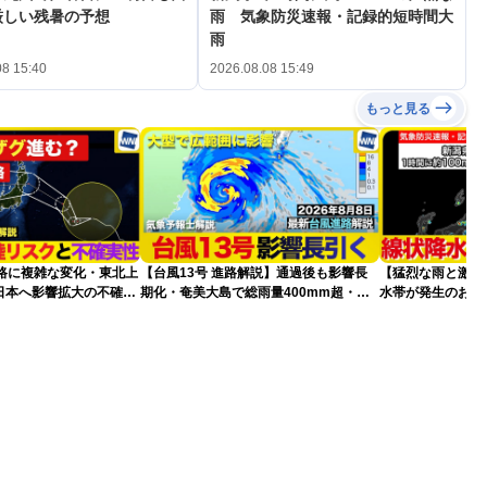
厳しい残暑の予想
雨 気象防災速報・記録的短時間大
雨
08 15:40
2026.08.08 15:49
もっと見る
進路に複雑な変化・東北上
【台風13号 進路解説】通過後も影響長
【猛烈な雨と激し
日本へ影響拡大の不確実
期化・奄美大島で総雨量400mm超・高
水帯が発生のおそ
波に要警戒（2026.08.08 16:00）
記録的短時間大雨