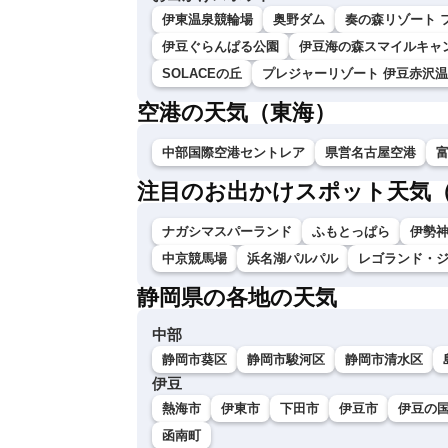
伊東温泉競輪場
奥野ダム
奏の森リゾート 
伊豆ぐらんぱる公園
伊豆海の森スマイルキャ
SOLACEの丘
プレジャーリゾート 伊豆赤沢
空港の天気（東海）
中部国際空港セントレア
県営名古屋空港
注目のお出かけスポット天気
ナガシマスパーランド
ふもとっぱら
伊勢神
中京競馬場
浜名湖パルパル
レゴランド・
静岡県の各地の天気
中部
静岡市葵区
静岡市駿河区
静岡市清水区
伊豆
熱海市
伊東市
下田市
伊豆市
伊豆の
函南町