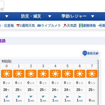
防災・減災
季節/レジャー
報・注意報
2週間天気
ライブカメラ
天気図
避難情報
進路
最新見解
9日(日)
0
1
2
3
4
5
6
7
8
0
0
0
0
0
0
0
0
0
ミリ
ミリ
ミリ
ミリ
ミリ
ミリ
ミリ
ミリ
26
25
25
25
24
24
25
25
27
℃
℃
℃
℃
℃
℃
℃
℃
1
1
1
1
1
1
1
0
1
m/s
m/s
m/s
m/s
m/s
m/s
m/s
m/s
m