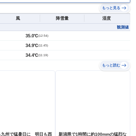
もっと見る
風
降雪量
湿度
観測値
35.0℃
(
12:54
)
34.9℃
(
11:45
)
34.4℃
(
11:19
)
もっと読む
ら九州で猛暑日に 明日も西
新潟県で1時間に約100mmの猛烈な