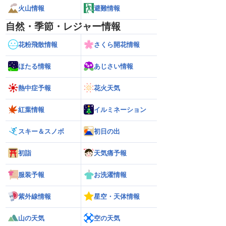
火山情報
避難情報
自然・季節・レジャー情報
花粉飛散情報
さくら開花情報
ほたる情報
あじさい情報
熱中症予報
花火天気
紅葉情報
イルミネーション
スキー＆スノボ
初日の出
初詣
天気痛予報
服装予報
お洗濯情報
紫外線情報
星空・天体情報
山の天気
空の天気