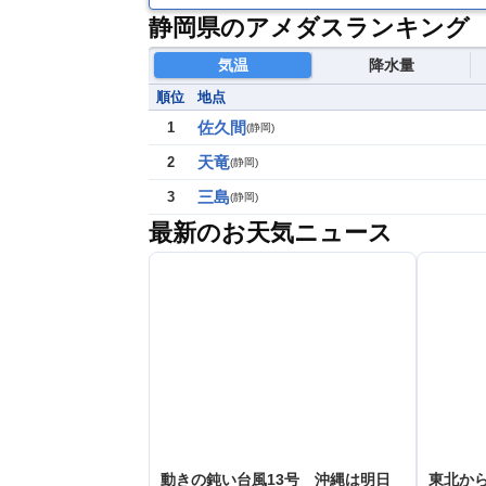
静岡県のアメダスランキング
気温
降水量
順位
地点
佐久間
1
(
静岡
)
天竜
2
(
静岡
)
三島
3
(
静岡
)
最新のお天気ニュース
動きの鈍い台風13号 沖縄は明日
東北か