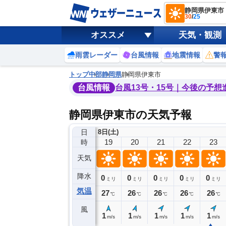
静岡県伊東市
30
/
25
オススメ
天気・観測
雨雲レーダー
台風情報
地震情報
警
トップ
中部
静岡県
静岡県伊東市
台風情報
台風13号・15号｜今後の予想
静岡県伊東市の天気予報
日
8日(土)
15
16
17
18
19
20
21
22
23
時
天気
降水
0
0
0
0
0
0
0
0
ミリ
ミリ
ミリ
ミリ
ミリ
ミリ
ミリ
ミリ
ミリ
気温
30
29
28
27
27
26
26
26
26
℃
℃
℃
℃
℃
℃
℃
℃
℃
風
3
2
2
2
1
1
1
1
1
m/s
m/s
m/s
m/s
m/s
m/s
m/s
m/s
m/s