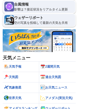
台風情報
影響は？接近状況をリアルタイム更新
ウェザーリポート
空の写真を投稿して最新の天気を共有
天気メニュー
天気予報
2週間天気
天気図
過去天気図
気象衛星
お天気ニュース
世界天気
アメダス(実況天気)
アメダスランキング
ウェザーリポート