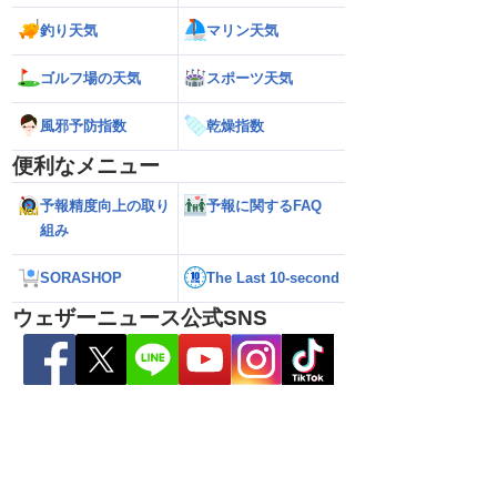
釣り天気
マリン天気
ゴルフ場の天気
スポーツ天気
風邪予防指数
乾燥指数
便利なメニュー
予報精度向上の取り
予報に関するFAQ
組み
SORASHOP
The Last 10-second
い雷雨】新潟は線状降
【お盆と台風15号】台風は東北接近のお
【台風13号】停電
れも＜気象防災速報・
それ 接近後はゲリラ雷雨の頻度高まる
で強い雨風が特徴
ウェザーニュース公式SNS
＞
影響が長引くおそ