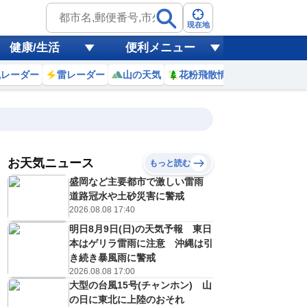
現在地
健康/生活
便利メニュー
風レーダー
雷レーダー
山の天気
花粉飛散情報
世界天気
お天気ニュース
もっと読む
盛岡など主要都市で激しい雷雨
9
10
11
12
13
14
15
16
道路冠水や土砂災害に警戒
2026.08.08 17:40
明日8月9日(日)の天気予報 東日
0
0
0
0
0
0
0
0
本はゲリラ雷雨に注意 沖縄は引
ミリ
ミリ
ミリ
ミリ
ミリ
ミリ
ミリ
ミリ
ミリ
き続き暴風雨に警戒
27
28
28
29
30
30
30
29
℃
℃
℃
℃
℃
℃
℃
℃
℃
2026.08.08 17:00
大型の台風15号(チャンホン) 山
1
2
2
2
2
2
2
2
/s
m/s
m/s
m/s
m/s
m/s
m/s
m/s
m/s
の日に東北に上陸のおそれ