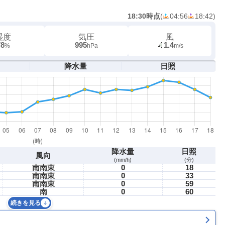
18:30時点
(
04:56
18:42
)
湿度
気圧
風
78
995
1.4
%
hPa
m/s
降水量
日照
降水量
日照
風向
(mm/h)
(分)
南南東
0
18
南南東
0
33
南南東
0
59
南
0
60
続きを見る