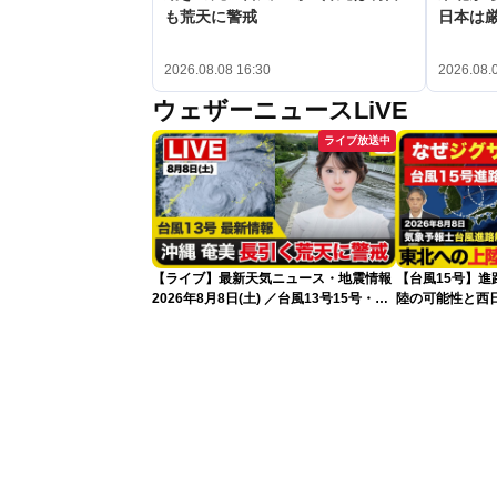
も荒天に警戒
日本は
2026.08.08 16:30
2026.08.
ウェザーニュースLiVE
ライブ放送中
【ライブ】最新天気ニュース・地震情報
【台風15号】
2026年8月8日(土) ／台風13号15号・ゲ
陸の可能性と西
リラ雷雨最新見解・令和8年熊本地震情
性
報〈ウェザーニュースLiVEイブニング・
小川千奈／芳野達郎〉