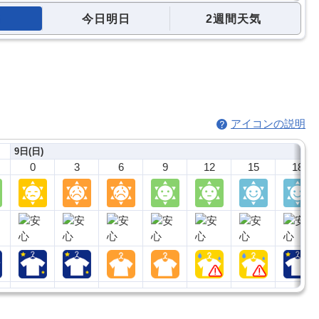
今日明日
2週間天気
アイコンの説明
9日(日)
0
3
6
9
12
15
18